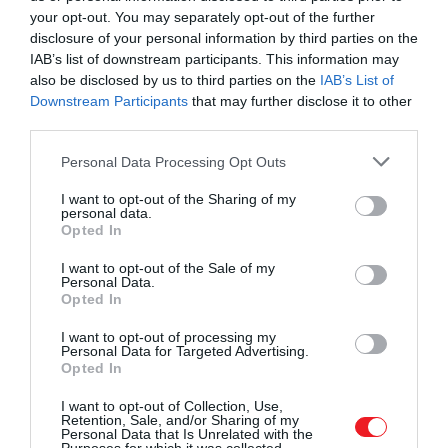
your opt-out. You may separately opt-out of the further
Fotó: Julian Parker/UK Press via Getty Images
disclosure of your personal information by third parties on the
IAB’s list of downstream participants. This information may
also be disclosed by us to third parties on the
IAB’s List of
Downstream Participants
that may further disclose it to other
Harry számára nincs B terv, a
third parties.
családjával való kibékülés az
Please note that this website/app uses one or more Google
Personal Data Processing Opt Outs
egyetlen lehetőség. Végre
services and may gather and store information including but
not limited to your visit or usage behaviour. You may click to
I want to opt-out of the Sharing of my
rájött, hogy milyen nehéz
personal data.
grant or deny consent to Google and its third-party tags to
Opted In
lesz helyrehozni a károkat,
use your data for below specified purposes in below Google
consent section.
amelyeket a családját ért
I want to opt-out of the Sale of my
Personal Data.
különböző támadások
Opted In
okoztak az évek során
I want to opt-out of processing my
Personal Data for Targeted Advertising.
Opted In
I want to opt-out of Collection, Use,
–
véli
a közeli forrás.
Retention, Sale, and/or Sharing of my
Personal Data that Is Unrelated with the