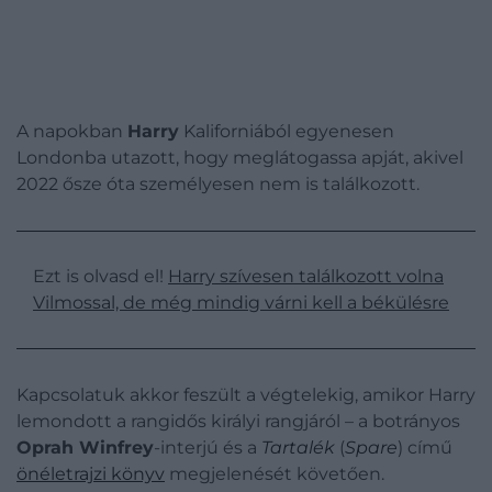
A napokban
Harry
Kaliforniából egyenesen
Londonba utazott, hogy meglátogassa apját, akivel
2022 ősze óta személyesen nem is találkozott.
Ezt is olvasd el!
Harry szívesen találkozott volna
Vilmossal, de még mindig várni kell a békülésre
Kapcsolatuk akkor feszült a végtelekig, amikor Harry
lemondott a rangidős királyi rangjáról – a botrányos
Oprah Winfrey
-interjú és a
Tartalék
(
Spare
) című
önéletrajzi könyv
megjelenését követően.