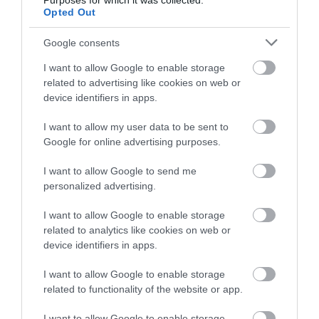
Purposes for which it was collected.
Opted Out
Ez is érdekelhet:
Mindenkit meglepett, hol tűnt
Google consents
fel idén először közösen Harry és Meghan
I want to allow Google to enable storage
related to advertising like cookies on web or
device identifiers in apps.
A herceg egyik régi barátja elárulta a sajtónak, hogy
szerinte Harrynek már nincs családja, amelyre
I want to allow my user data to be sent to
igazán támaszkodhatna, és mindezt magának
Google for online advertising purposes.
köszönheti.
I want to allow Google to send me
personalized advertising.
Az anonimitását kérő jóbarát szerint örök igazság: ha
nem is szoros a kapcsolat a szülőkkel – bármilyen
I want to allow Google to enable storage
okból kifolyólag – mindig van lehetőség az
related to analytics like cookies on web or
újrakezdésre, függetlenül a korábban történtektől.
device identifiers in apps.
Igaz ez Harryre is, aki most lelkileg nagyon nehéz
I want to allow Google to enable storage
related to functionality of the website or app.
helyzetbe került. Így nem kérdés, hogy ott a helye
rákos édesapja
és –
Katalin hercegné kórházba
I want to allow Google to enable storage