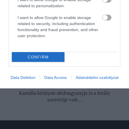
kerülése miatt
– egyedül maradt bátyja mellett.
related to personalization.
Nyitókép: Fotó: Getty Images
I want to allow Google to enable storage
related to security, including authentication
HARRY HERCEG
BRIT KIRÁLYI CSALÁD
functionality and fraud prevention, and other
user protection.
VILMOS HERCEG
CSALÁD
TESTVÉR
III. KÁROLY KIRÁLY
APA
VISSZATÉRÉS
CONFIRM
KAPCSOLAT
KULTÚRA
2026. AUGUSZTUS 5. ● KULTÚRA
Data Deletion
Data Access
Adatvédelmi szabályzat
Mindenki figyel mindenkit, ezért lehetetlen
fellázadni…
2026. JÚLIUS 10. ● KULTÚRA
Kamilla királyné dédnagyanyja is a király
szeretője volt…