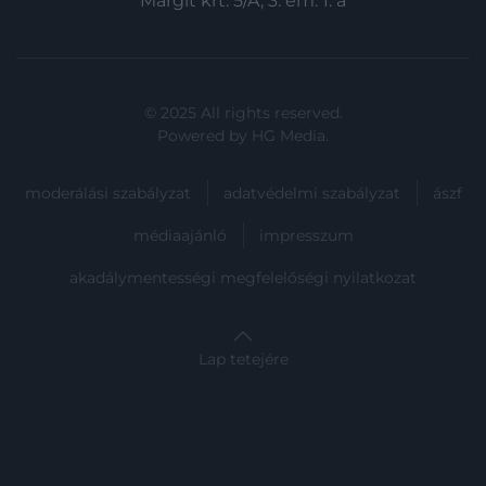
Margit krt. 5/A, 3. em. 1. a
© 2025 All rights reserved.
Powered by
HG Media
.
moderálási szabályzat
adatvédelmi szabályzat
ászf
médiaajánló
impresszum
akadálymentességi megfelelőségi nyilatkozat
Lap tetejére