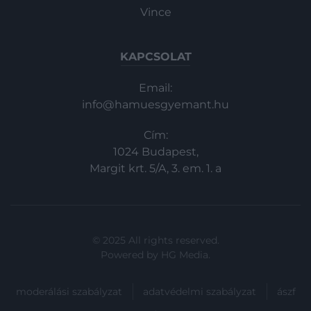
Vince
KAPCSOLAT
Email:
info@hamuesgyemant.hu
Cím:
1024 Budapest,
Margit krt. 5/A, 3. em. 1. a
© 2025 All rights reserved.
Powered by
HG Media
.
moderálási szabályzat
adatvédelmi szabályzat
ászf