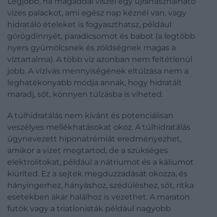
Legjobb, ha magaddal viszel egy újrahasználható
vizes palackot, ami egész nap kéznél van, vagy
hidratáló ételeket is fogyaszthatsz, például
görögdinnyét, paradicsomot és babot (a legtöbb
nyers gyümölcsnek és zöldségnek magas a
víztartalma). A több víz azonban nem feltétlenül
jobb. A vízivás mennyiségének eltúlzása nem a
leghatékonyabb módja annak, hogy hidratált
maradj, sőt, könnyen túlzásba is viheted.
A túlhidratálás nem kívánt és potenciálisan
veszélyes mellékhatásokat okoz. A túlhidratálás
úgynevezett hiponatrémiát eredményezhet,
amikor a vizet megtartod, de a szükséges
elektrolitokat, például a nátriumot és a káliumot
kiüríted. Ez a sejtek megduzzadását okozza, és
hányingerhez, hányáshoz, szédüléshez, sőt, ritka
esetekben akár halálhoz is vezethet. A maraton
futók vagy a triatlonisták például nagyobb