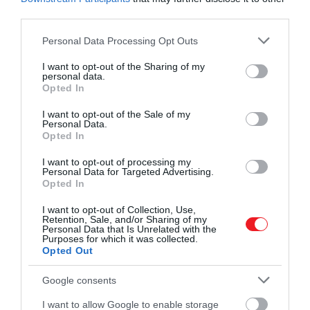
third parties.
Please note that this website/app uses one or more Google
Personal Data Processing Opt Outs
services and may gather and store information including but
not limited to your visit or usage behaviour. You may click to
I want to opt-out of the Sharing of my
Fotó:
Shutterstock
personal data.
grant or deny consent to Google and its third-party tags to
Opted In
use your data for below specified purposes in below Google
Ez azonban nem azt jelenti, hogy a túlhidratáltság
consent section.
I want to opt-out of the Sale of my
elkerülése érdekében kerülni kell a vízivást.
Personal Data.
Érdemes azonban odafigyelni az elektrolitokra, és a
Opted In
nap folyamán más hidratálási formákat is beiktatni.
I want to opt-out of processing my
Egy 2015-ös, a The American Journal of Clinical
Personal Data for Targeted Advertising.
Nutrition című szaklapban
megjelent
tanulmány
Opted In
szerint más italok rövid távon hidratálóbbak
I want to opt-out of Collection, Use,
lehetnek, mint a víz önmagában. Azt találták, hogy a
Retention, Sale, and/or Sharing of my
Personal Data that Is Unrelated with the
tej, a tea és a narancslé valamivel hidratálóbb, míg a
Purposes for which it was collected.
sör kevésbé hidratáló.
Opted Out
Ennek oka a nátrium, a kalcium, a kálium, a klorid, a
Google consents
foszfát és a magnézium elektrolitok szerepében
I want to allow Google to enable storage