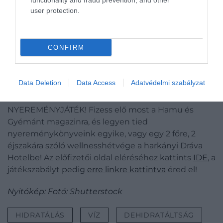
functionality and fraud prevention, and other
user protection.
CONFIRM
Data Deletion
Data Access
Adatvédelmi szabályzat
NYEREMÉNYJÁTÉK! Fizess elő most a Hamu és
Gyémánt magazinra, és legyen tied
nyereménykönyveink egyike, vagy egy 2 főre, 2
éjszakára szóló wellnesshétvége a harkányi Dráva
Hotelbe! Az előfizetői oldal eléréséhez kattints
IDE
, a
játékszabályt pedig
erre linkre kattintva
éred el!
Nyitókép: Fotó: Shutterstock
HIDRATÁLÁS
VÍZ
DEHIDRATÁLTSÁG