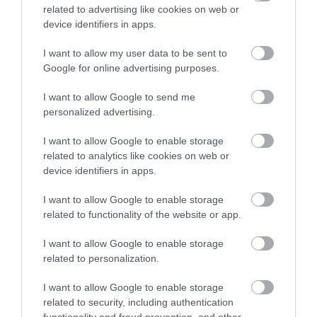
keresendő. Ezek az elektrolitok olyan ásványi
related to advertising like cookies on web or
anyagok a szervezetben, amelyeknek számos
device identifiers in apps.
funkciójuk van, ezek egyike a folyadékegyensúly. A
I want to allow my user data to be sent to
sima víz nem tartalmaz elektrolitokat, de az
Google for online advertising purposes.
élelmiszerek és más italok gyakran igen. Ezért
fontos, hogy a sok víz mellett az ételek vagy italok
I want to allow Google to send me
között legyen olyan forrás, amely ezeket az ásványi
personalized advertising.
anyagokat tartalmazza.
I want to allow Google to enable storage
Összefoglalva, a víz még mindig szuper fontos a
related to analytics like cookies on web or
hidratálás szempontjából, és a legtöbbünknek
device identifiers in apps.
inkább a dehidratáltság miatt kell aggódnia, mint a
I want to allow Google to enable storage
túlhidratáltság miatt. Fontos azonban, hogy a nap
related to functionality of the website or app.
folyamán ételekből vagy italokból származó
elektrolitokat keverjünk bele, különösen akkor, ha
I want to allow Google to enable storage
nagy intenzitással edzünk. Ha vízivásról van szó, a
related to personalization.
lassú és következetes győzelem a versenyben.
I want to allow Google to enable storage
related to security, including authentication