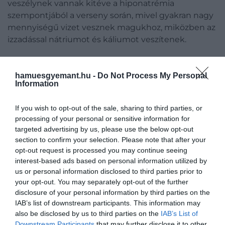
veszélynek vannak kitéve a hiponatrémia
szempontjából a verseny során, mivel gyakran nagy
mennyiségű vizet vesznek magukhoz, miközben az
izzadással nátriumot és káliumot veszítenek.
hamuesgyemant.hu -
Do Not Process My Personal
Ha tovább olvasnál:
Megkönnyíti a fogyást, ha
Information
több vizet iszunk?
If you wish to opt-out of the sale, sharing to third parties, or
processing of your personal or sensitive information for
targeted advertising by us, please use the below opt-out
section to confirm your selection. Please note that after your
opt-out request is processed you may continue seeing
interest-based ads based on personal information utilized by
us or personal information disclosed to third parties prior to
your opt-out. You may separately opt-out of the further
disclosure of your personal information by third parties on the
IAB’s list of downstream participants. This information may
also be disclosed by us to third parties on the
IAB’s List of
Downstream Participants
that may further disclose it to other