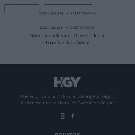
FOLYADÉK
GASZTRONÓMIA
2026. JÚLIUS 14. ● GASZTRONÓMIA
Fél évig készül a japán étel, amelyet
fogyasztás előtt…
2026. JÚLIUS 8. ● GASZTRONÓMIA
Nem dísznek van ott: ezért kerül
citromkarika a bécsi…
Művelődj, szórakozz, kíváncsiskodj, kóstolgass
és ismerd meg a Hamu és Gyémánt világát!
ROVATOK