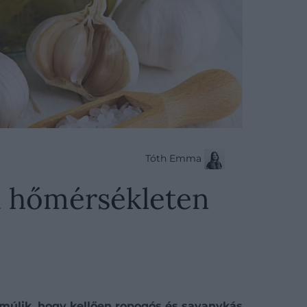
Tóth Emma
a hőmérsékleten
 múlik, hogy kellően ropogós és savanykás