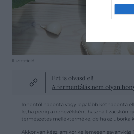
Illusztráció
Ezt is olvasd el!
A fermentálás nem olyan bonyo
Innentől naponta vagy legalább kétnaponta ell
le, ha pedig a nehezékként használt zacskón gyű
természetes mellékterméke, de ha az uborka kel
Akkor van kész, amikor kellemesen savanykás íz