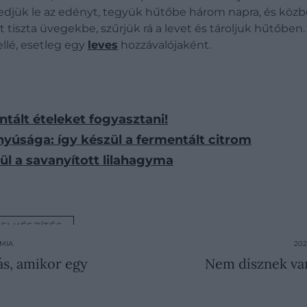
fedjük le az edényt, tegyük hűtőbe három napra, és közbe
at tiszta üvegekbe, szűrjük rá a levet és tároljuk hűtőbe
lé, esetleg egy
leves
hozzávalójaként.
tált ételeket fogyasztani!
úsága: így készül a fermentált citrom
ül a savanyított lilahagyma
ELKÉSZÍTÉS
ÓMIA
202
ás, amikor egy
Nem dísznek van