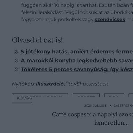
függően akár 10 napig is tarthat. Ezután lazán 
felszíni lerakódást. Végül töltsük át az uborkák
fogyaszthatjuk pörköltek vagy
szendvicsek
mel
Olvasd el ezt is!
5 jótékony hatás, amiért érdemes fermen
A marokkói konyha legkedveltebb savany
Tökéletes 5 perces savanyúság: így kész
Nyitókép:
Illusztráció
/ itor/Shutterstock
KOVÁSZOS UBORKA
RECEPT
TIPP
2026. JÚLIUS 8. ● GASZTRON
Caffè sospeso: a nápolyi szok
ismeretlen…