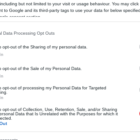
including but not limited to your visit or usage behaviour. You may click 
 to Google and its third-party tags to use your data for below specifi
– 4 alapanyag, amit érdemes mindig kéznél tarta
ogle consent section.
l Data Processing Opt Outs
ezd fokhagyma, 1 evőkanál fekete bors és chilipehely is 
o opt-out of the Sharing of my personal data.
sen elrendezni az edényben, hogy
egyenletesen érje őke
In
milyen nehezéket használni. Jó megoldás lehet egy zárhat
o opt-out of the Sale of my Personal Data.
In
hely felgyorsíthatja és elronthatja a folyamatot, ezért 
ince vagy árnyékos, stabil hőmérsékletű hely megfelelő v
to opt-out of processing my Personal Data for Targeted
ing.
In
rjedés első jeleit: ha buborékok emelkednek fel a léb
o opt-out of Collection, Use, Retention, Sale, and/or Sharing
ersonal Data that Is Unrelated with the Purposes for which it
lected.
Out
consents