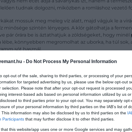
, vagyis nem ecet adja a savanykás ízt, hanem a termész
ően tudnak dolgozni, miközben a romláshoz vezető fol
rkákat mossuk meg meleg víz alatt, majd vágjuk le a virá
íz minősége szintén lényeges. A klór gátolhatja a fermen
letve pár órára be is áztathatjuk a zöldségeket, hogy minél
 lébe, könnyebben megromolhat az uborka, ha túl sok, ak
 gramm sót használ.
emant.hu -
Do Not Process My Personal Information
to opt-out of the sale, sharing to third parties, or processing of your per
formation for targeted advertising by us, please use the below opt-out s
r selection. Please note that after your opt-out request is processed y
eing interest-based ads based on personal information utilized by us or
disclosed to third parties prior to your opt-out. You may separately opt-
losure of your personal information by third parties on the IAB’s list of
. This information may also be disclosed by us to third parties on the
IA
Participants
that may further disclose it to other third parties.
 that this website/app uses one or more Google services and may gath