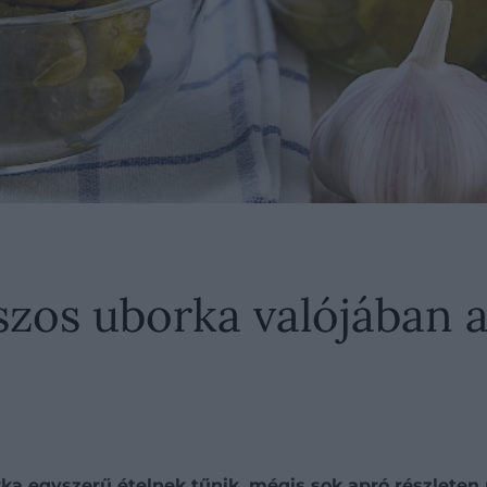
szos uborka valójában 
rka egyszerű ételnek tűnik, mégis sok apró részleten