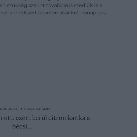
n szükség szerint továbbra is szedjük le a
n. Ezt a módszert követve akár két hónapig is
6. JÚLIUS 8. ● GASZTRONÓMIA
 ott: ezért kerül citromkarika a
bécsi…