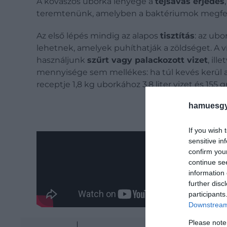
A kovászos uborka lényege a
tejsavas erjedés
teremtenünk, amelyben a baktériumok megfelel
Az első lépés mindig az alapos
tisztítás
: az ubo
lehetnek, amelyek puhíthatják a zöldséget. A v
használjunk
szűrt vagy palackozott vizet
, il
mennyisége sem mellékes: ha túl kevés kerül a
receptje
1,8 kg uborkához 3,8 liter vizet és 155
hamuesgy
If you wish 
sensitive in
confirm you
continue se
information 
further disc
participants
Downstream 
Please note