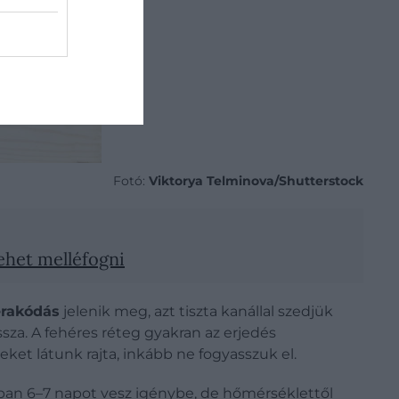
Fotó:
Viktorya Telminova/Shutterstock
ehet melléfogni
erakódás
jelenik meg, azt tiszta kanállal szedjük
ssza. A fehéres réteg gyakran az erjedés
et látunk rajta, inkább ne fogyasszuk el.
ában 6–7 napot vesz igénybe, de hőmérséklettől