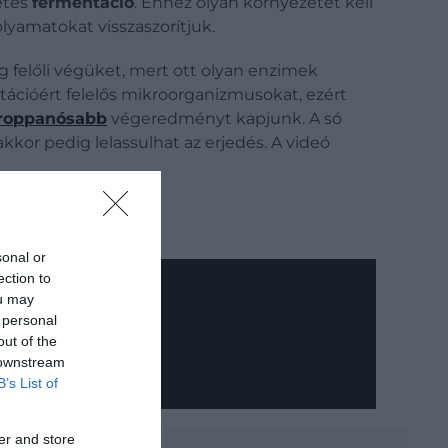
etes
fermentáció
. Ehhez olyan környezetet kell
yamatokat visszaszorítjuk.
g felőli végüket, mert ott olyan enzimek
tációért felelős mikroorganizmusokat, ezért
roppanósabb
végeredményt kapjunk. A só
kor pedig lelassulhat az erjedés. A videó
sonal or
ection to
ou may
 personal
out of the
 downstream
B’s List of
er and store