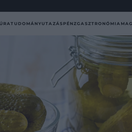
TÚRA
TUDOMÁNY
UTAZÁS
PÉNZ
GASZTRONÓMIA
MAG