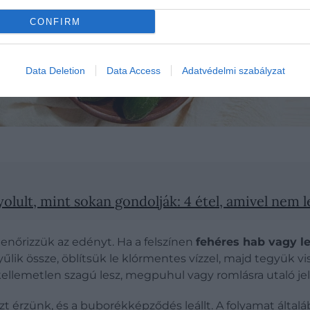
CONFIRM
Data Deletion
Data Access
Adatvédelmi szabályzat
lult, mint sokan gondolják: 4 étel, amivel nem l
enőrizzük az edényt. Ha a felszínen
fehéres hab vagy l
lik össze, öblítsük le klórmentes vízzel, majd tegyük vi
lemetlen szagú lesz, megpuhul vagy romlásra utaló jelek
t érzünk, és a buborékképződés leállt. A folyamat által