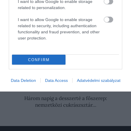
I want to allow Google to enable storage
related to personalization.
A forró lekvárt kanalazzuk tiszta üvegekbe, majd
dunsztoljuk ezeket.
I want to allow Google to enable storage
related to security, including authentication
Forrás:
Sóbors
functionality and fraud prevention, and other
user protection.
Nyitókép: Fotó: Shutterstock
SZILVA
LEKVÁR
SÜTŐ
RECEPT
CONFIRM
GASZTRONÓMIA
2026. AUGUSZTUS 6. ● GASZTRONÓMIA
Data Deletion
Data Access
Adatvédelmi szabályzat
Imádod a paradicsomot, de ég tőle a
gyomrod? Így…
2026. AUGUSZTUS 3. ● GASZTRONÓMIA
Három napig a desszerté a főszerep:
nemzetközi cukrászsztár…