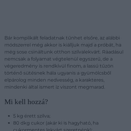
Bár komplikált feladatnak tűnhet elsőre, az alábbi
módszerrel még akkor is kiálljuk majd a próbát, ha
még sose csináltunk otthon szilvalekvárt. Ráadásul
nemcsak a folyamat végtelenül egyszerű, de a
végeredmény is rendkívül finom, a lassú tűzön
történő sütésnek hála ugyanis a gyümölcsből
elpárolog minden nedvesség, a karakteres,
mindenki által ismert íz viszont megmarad.
Mi kell hozzá?
5 kg érett szilva;
80 dkg cukor (akár ki is hagyható, ha
cukormentes lekvárt szeretnénk);