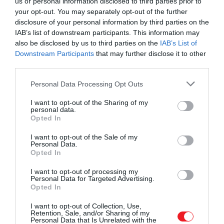
us or personal information disclosed to third parties prior to
your opt-out. You may separately opt-out of the further
disclosure of your personal information by third parties on the
IAB’s list of downstream participants. This information may
also be disclosed by us to third parties on the
IAB’s List of
Downstream Participants
that may further disclose it to other
Fotó:
Shutterstock
third parties.
Először alaposan mossuk meg a szilvát, majd vágjuk
Please note that this website/app uses one or more Google
Personal Data Processing Opt Outs
services and may gather and store information including but
ketté és távolítsuk el a magokat. Ezután mérjük le a
not limited to your visit or usage behaviour. You may click to
I want to opt-out of the Sharing of my
kimagozott gyümölcsöt.
personal data.
grant or deny consent to Google and its third-party tags to
Opted In
use your data for below specified purposes in below Google
Az így kapott súly alapján minden egyes
consent section.
I want to opt-out of the Sale of my
kilogrammhoz adjunk hozzá körülbelül 200 gramm
Personal Data.
cukrot, de a mennyiséget az ízlésünknek
Opted In
megfelelően, illetve a szilva édessége alapján is
I want to opt-out of processing my
módosíthatjuk.
Personal Data for Targeted Advertising.
Opted In
Mindekőzben melegítsük elő a sütőnket 140 fokra.
I want to opt-out of Collection, Use,
Magasabbra semmiképpen se vegyük, hiszen úgy
Retention, Sale, and/or Sharing of my
Personal Data that Is Unrelated with the
hamar megéghet a lekvárunk.