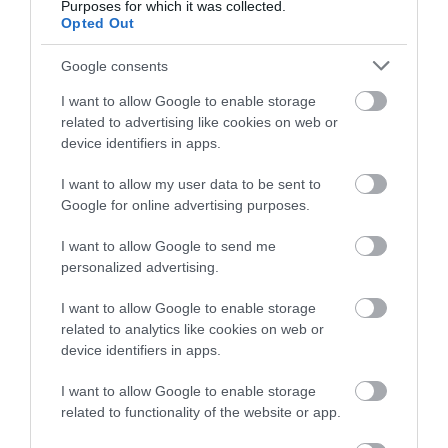
Purposes for which it was collected.
Opted Out
Google consents
Ezt is olvasd el!
Gyors és egyszerű recept: így
készíts hagymalekvárt!
I want to allow Google to enable storage
related to advertising like cookies on web or
device identifiers in apps.
I want to allow my user data to be sent to
Öntsük a cukorral elkevert szilvát egy nagy és mély
Google for online advertising purposes.
tepsibe, majd egyenletesen terítsük szét benne.
Ezután helyezzük a mindezt a sütőbe, ahol 4-5 órán
I want to allow Google to send me
át hagyjuk sülni. Közben körülbelül óránként
personalized advertising.
keverjük át a masszát. Ha simább lekvárt
szeretnénk, használjunk krumplinyomót a puhára
I want to allow Google to enable storage
sült szilva összetöréséhez.
related to analytics like cookies on web or
device identifiers in apps.
4 óra elteltével tegyünk egy kis adag lekvárt egy
I want to allow Google to enable storage
hideg tányérra. Amennyiben a lekvár hamar
related to functionality of the website or app.
megszilárdul, biztosak lehetünk benne, hogy
elértük a megfelelő állagot.