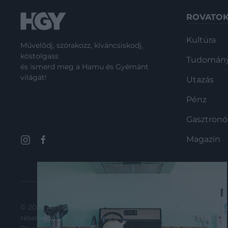
ROVATO
Kultúra
Művelődj, szórakozz, kíváncsiskodj,
kóstolgass
Tudomán
és ismerd meg a Hamu és Gyémánt
világát!
Utazás
Pénz
Gasztron
Magazin
© 2025 All rights
moderálási s
reserved.