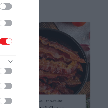
2024. OKTÓBER 7. ● HAMU ÉS GYÉMÁNT