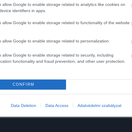
o allow Google to enable storage related to analytics like cookies on
2024. SZEPTEMBER 1. ● HAMU ÉS GYÉMÁNT
evice identifiers in apps.
Szilvalekvár gyorsan és
Ha a gyümölcsök és a lekvárok
o allow Google to enable storage related to functionality of the website
egyszerűen? Sütőbe vele!
megszállottjai vagyunk, ezt a
receptet egyenesen nekünk
HAMU ÉS GYÉMÁNT
o allow Google to enable storage related to personalization.
találták ki. Elég hozzá pár perc
előkészület, majd 4-5 óra lassú tűzön
o allow Google to enable storage related to security, including
való sütés és készen is vagyunk a
cation functionality and fraud prevention, and other user protection.
legfinomabb házi szilvalekvárral.
CONFIRM
Data Deletion
Data Access
Adatvédelmi szabályzat