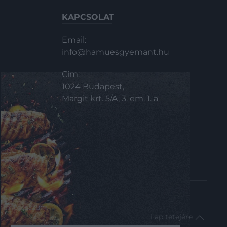
KAPCSOLAT
Email:
info@hamuesgyemant.hu
Cím:
1024 Budapest,
Margit krt. 5/A, 3. em. 1. a
impresszum
Lap tetejére