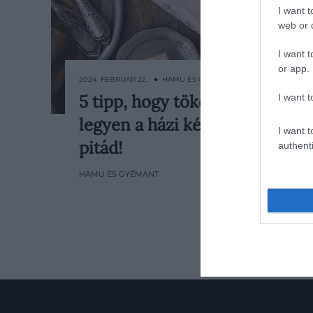
I want t
web or d
I want t
or app.
2024. FEBRUÁR 22. ● HAMU ÉS GYÉMÁNT
5 tipp, hogy tökéletes
I want t
Ha követed a tanácsainkat, finom és
legyen a házi készítésű
ropogós lesz a házi készítésű pitád.
I want t
pitád!
authenti
HAMU ÉS GYÉMÁNT