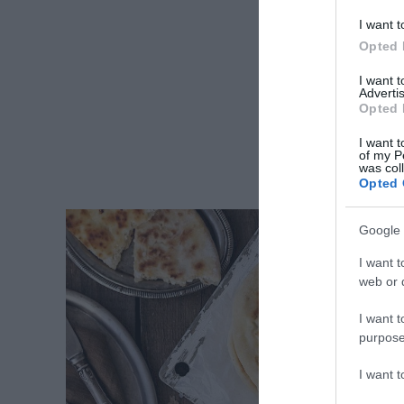
I want t
Opted 
I want 
Advertis
Opted 
I want t
of my P
was col
Opted 
Google 
I want t
web or d
I want t
purpose
I want 