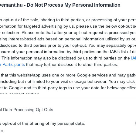
2025. ÁPRILIS 21. ● HAMU ÉS GYÉMÁNT
emant.hu -
Do Not Process My Personal Information
Krémes desszert nem csak
Nemrég gyűjtöttünk össze olyan
húsvétra: így készül a
to opt-out of the sale, sharing to third parties, or processing of your per
európai húsvéti piacokat, ahová pár
formation for targeted advertising by us, please use the below opt-out s
óra alatt is eljuthatunk kocsival, és
legjobb…
r selection. Please note that after your opt-out request is processed y
remek finomságokat próbálhatunk
eing interest-based ads based on personal information utilized by us or
HAMU ÉS GYÉMÁNT
ki, de ha te otthon, nagy családi
disclosed to third parties prior to your opt-out. You may separately opt-
körben töltöd az ünnepeket és
losure of your personal information by third parties on the IAB’s list of
esetleg egy közös sütés is a
. This information may also be disclosed by us to third parties on the
IA
Participants
that may further disclose it to other third parties.
programok között szerepel, nem árt,
ha van egy-két recept a…
 that this website/app uses one or more Google services and may gath
including but not limited to your visit or usage behaviour. You may click 
 to Google and its third-party tags to use your data for below specifi
ogle consent section.
l Data Processing Opt Outs
o opt-out of the Sharing of my personal data.
In