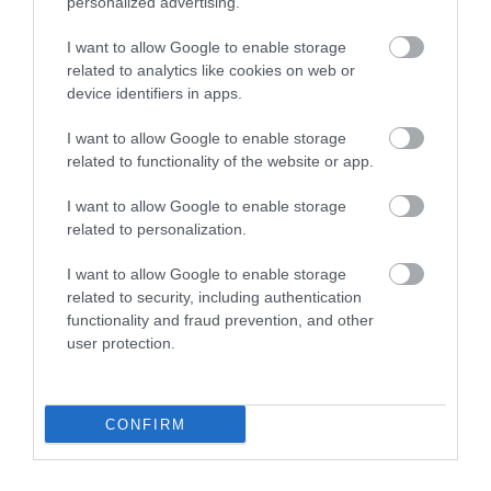
personalized advertising.
A portál emlékeztet, hogy természetesen nem mind
I want to allow Google to enable storage
sajt olvad egyformán, ezért különösen fontos
related to analytics like cookies on web or
odafigyelni arra, hogy melyik tejterméket mennyi idei
device identifiers in apps.
tesszük ki hő hatásának. A zsírosabb sajtok krémesebb
lágyabb állagúak lesznek az olvasztás után, míg a
I want to allow Google to enable storage
kevésbé zsíros fajták könnyen összecsomósodhatnak.
related to functionality of the website or app.
I want to allow Google to enable storage
related to personalization.
Ajánljuk figyelmedbe!
Egy tanulmány szerint a
I want to allow Google to enable storage
boldog élet egyik kulcsa a sajtfogyasztás
related to security, including authentication
functionality and fraud prevention, and other
user protection.
Mindezek mellett van egy másik oka is annak, hogy az
olvasztott sajtok egyszerűen ízletesebbek. Ez pedig
nem más, mint az a tény, hogy
CONFIRM
a hő hatására a sajtból aminosavak is felszabadulnak,