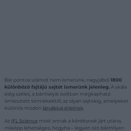
Bár pontos számot nem ismerünk, nagyjából
1800
különböző fajtájú sajtot ismerünk jelenleg.
A skála
elég széles, a bármelyik boltban megkapható
ömlesztett termékektől, az olyan sajtokig, amelyeket
különös módon
lárvákkal érlelnek
.
Az
IFL Science
most annak a kérdésnek járt utána,
miképp lehetséges, hogyha – legyen szó bármilyen