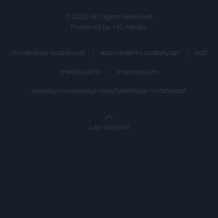
© 2025 All rights reserved.
Powered by
HG Media
.
moderálási szabályzat
adatvédelmi szabályzat
ászf
médiaajánló
impresszum
akadálymentességi megfelelőségi nyilatkozat
Lap tetejére