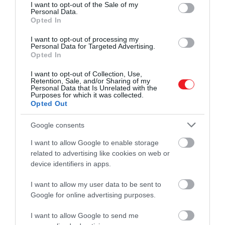
consent section.
I want to opt-out of the Sale of my
vizsgálták, hogy milyen
Personal Data.
Opted In
hatással van az emberi agyra
zsíros ételek fogyasztása
I want to opt-out of processing my
Personal Data for Targeted Advertising.
Opted In
I want to opt-out of Collection, Use,
– idézi
Dr Inna Husaint
a portál.
Retention, Sale, and/or Sharing of my
Personal Data that Is Unrelated with the
Purposes for which it was collected.
Opted Out
Lehet, hogy az evolúciós
Google consents
fejlődésünk, lehet, hogy a tanu
I want to allow Google to enable storage
viselkedésmintáink miatt, de
related to advertising like cookies on web or
device identifiers in apps.
egyszerűen boldogabbak
vagyunk, akkor zsírban gazda
I want to allow my user data to be sent to
élelmiszereket fogyasztunk.
Google for online advertising purposes.
I want to allow Google to send me