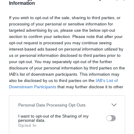
Information
kialakult reakcióinkat ez nem változtatja meg.
If you wish to opt-out of the sale, sharing to third parties, or
processing of your personal or sensitive information for
targeted advertising by us, please use the below opt-out
section to confirm your selection. Please note that after your
opt-out request is processed you may continue seeing
interest-based ads based on personal information utilized by
us or personal information disclosed to third parties prior to
your opt-out. You may separately opt-out of the further
disclosure of your personal information by third parties on the
IAB’s list of downstream participants. This information may
also be disclosed by us to third parties on the
IAB’s List of
Downstream Participants
that may further disclose it to other
third parties.
Please note that this website/app uses one or more Google
Personal Data Processing Opt Outs
services and may gather and store information including but
not limited to your visit or usage behaviour. You may click to
I want to opt-out of the Sharing of my
personal data.
grant or deny consent to Google and its third-party tags to
Opted In
use your data for below specified purposes in below Google
A Yale Egyetem kutatói azt