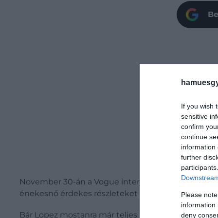
Be
hamuesgy
If you wish 
sensitive in
confirm you
continue se
information 
further disc
participants
Downstream 
November 30-án a Vogue interjúkészítője,
Joe Sab
énekesnő érdekes részleteket árult el közelgő
This
Please note
information 
Bár Lopez mostanra már teljes ingatlanportfólióval 
deny consent