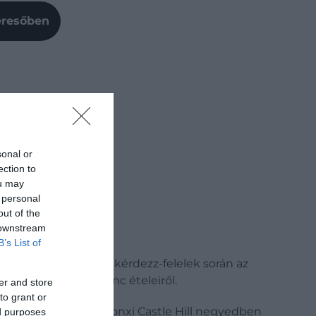
Keresőben
sonal or
ection to
ou may
 personal
out of the
 downstream
B’s List of
opeznek. A 11 perces kérdezz-felelek során az
anatairól és kedvenc ételeiről.
er and store
to grant or
ökerei szilárdan a bronxi Castle Hill negyedben
ed purposes