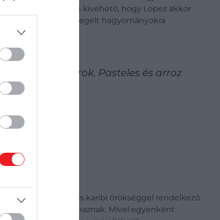
z interjú során könnyen kivehető, hogy Lopez akkor
 legszebb időszakában megélt hagyományokra
re az ételre várok. Pasteles és arroz
 a Puerto Ricó-i és karibi örökséggel rendelkező
uca tölteléket tartalmaznak. Mivel egyenként