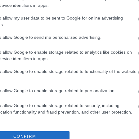
sertéshúsból készült pikadillóval, majd banánlevélbe cs
evice identifiers in apps.
o allow my user data to be sent to Google for online advertising
s.
tes karácsonyi hangulat eléréséhez
to allow Google to send me personalized advertising.
o allow Google to enable storage related to analytics like cookies on
evice identifiers in apps.
les unokatestvére. Az Arroz con Gandules nevű galambborsó
o allow Google to enable storage related to functionality of the website
nkával készül.
o allow Google to enable storage related to personalization.
o allow Google to enable storage related to security, including
félékkel, ecettel, olajjal, hagymával, fokhagymával, papr
cation functionality and fraud prevention, and other user protection.
sütőben vagy a lassú tűzhelyen. Nemcsak varázslatos illa
rethez.
CONFIRM