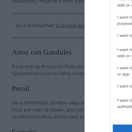
készülnek, megtöltik őket ezzel a keményítővel és 
web or d
I want t
purpose
Ez is érdekelhet:
5 ünnepi koktél recept a tökéle
I want 
I want t
Arroz con Gandules
web or d
Ez az étel az Arroz con Pollo és az Asapao de Gandu
I want t
fűszernövénnyel és néha chorizóval vagy füstölt so
or app.
I want t
Pernil
I want t
Ha a sertéshúst pürébe vagy pasztába pácoljuk citrus
authenti
húst pár órán át lassan, alacsony hőfokon sütjük a 
rendkívül szaftos, ízletes lesz a fent említett rizs kö
Coquito