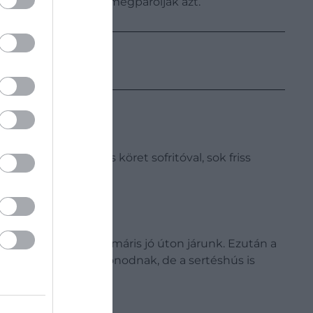
omagolják, és végül megpárolják azt.
val készült rizses köret sofritóval, sok friss
ikával, fűszerekkel, máris jó úton járunk. Ezután a
ta lesz az egész otthonodnak, de a sertéshús is