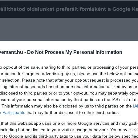
állíthatod oldalunkat preferált forrásként a Google 
emant.hu -
Do Not Process My Personal Information
to opt-out of the sale, sharing to third parties, or processing of your per
formation for targeted advertising by us, please use the below opt-out s
r selection. Please note that after your opt-out request is processed y
eing interest-based ads based on personal information utilized by us or
disclosed to third parties prior to your opt-out. You may separately opt-
losure of your personal information by third parties on the IAB’s list of
. This information may also be disclosed by us to third parties on the
IA
Participants
that may further disclose it to other third parties.
ia
feltette a magazin jellegzetes „73 kérdését" Jennifer L
 Is Me ... Now
című albumáról, legemlékezetesebb divatpill
 that this website/app uses one or more Google services and may gath
including but not limited to your visit or usage behaviour. You may click 
rendelkezik, és több epikus lakóhely közül választhat, gy
 to Google and its third-party tags to use your data for below specifi