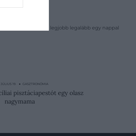
ezt az italt, amelyet a legjobb legalább egy nappal
. JÚLIUS 19. ● GASZTRONÓMIA
icíliai pisztáciapestót egy olasz
nagymama