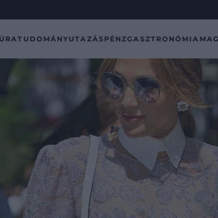
TÚRA
TUDOMÁNY
UTAZÁS
PÉNZ
GASZTRONÓMIA
MAG