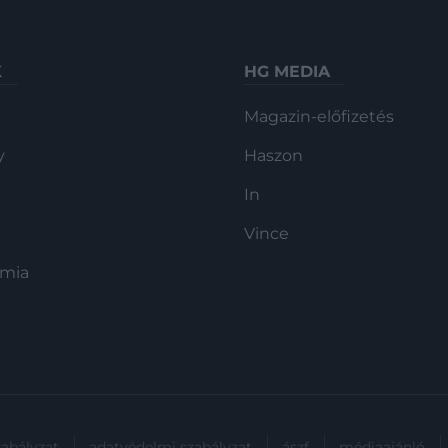
K
HG MEDIA
Magazin-előfizetés
y
Haszon
In
Vince
ómia
zabályzat
adatvédelmi szabályzat
ászf
médiaajánló