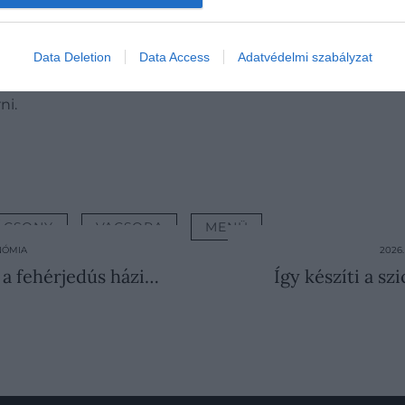
-i ünnepi menü egyik alapdarabja
Data Deletion
Data Access
Adatvédelmi szabályzat
 munkatársa. Néha „Puerto Ricó-i tojáslikőrként" írják le 
ni.
ÁCSONY
VACSORA
MENÜ
NÓMIA
2026
ez a fehérjedús házi…
Így készíti a sz