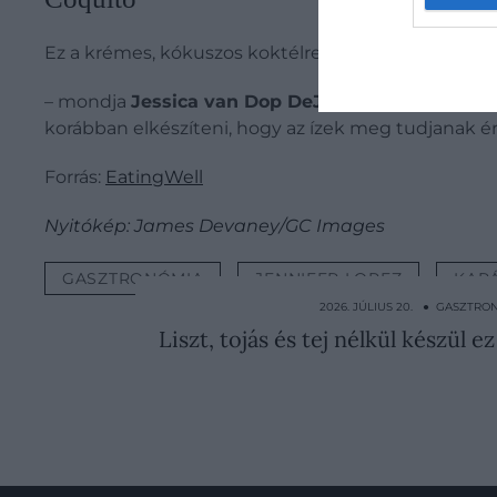
Ez a krémes, kókuszos koktélrecept „a Puerto Ricó
– mondja
Jessica van Dop DeJesus
, az EatingWell
korábban elkészíteni, hogy az ízek meg tudjanak ér
Forrás:
EatingWell
Nyitókép: James Devaney/GC Images
GASZTRONÓMIA
JENNIFER LOPEZ
KAR
2026. JÚLIUS 20. ● GASZTRO
Liszt, tojás és tej nélkül készül 