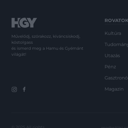
ROVATO
Kultúra
Művelődj, szórakozz, kíváncsiskodj,
kóstolgass
Tudomán
és ismerd meg a Hamu és Gyémánt
világát!
Utazás
Pénz
Gasztron
Magazin
© 2025 All rights
moderálási s