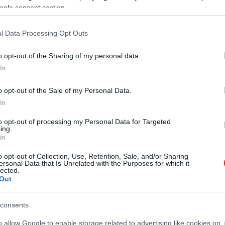
ogle consent section.
ny from the Block
-ban tisztelgett is a környék előtt. A
dvenc ünnepére, a karácsonyra és a családja által az év
l Data Processing Opt Outs
o opt-out of the Sharing of my personal data.
In
lt főzzük, amit imádok, mert egész évben er
összes... specialitás. Szóval ez a kedvencem
o opt-out of the Sale of my Personal Data.
In
to opt-out of processing my Personal Data for Targeted
ing.
In
nyi receptje:
o opt-out of Collection, Use, Retention, Sale, and/or Sharing
ersonal Data that Is Unrelated with the Purposes for which it
lected.
Out
gerősíti, hogy a pasteles hagyományos ünnepi menüpont
consents
ikus tamaléban található kukorica helyett plantain és y
o allow Google to enable storage related to advertising like cookies on