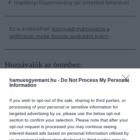
maréknyi fűszernövény (az öntetből félretéve)
Ez is érdekelhet!
Könnyed mártogatós a
grillhúsok mellé: borsós-avokádós krém
​Hozzávalók az öntethez:
hamuesgyemant.hu -
Do Not Process My Personal
Information
If you wish to opt-out of the sale, sharing to third parties, or
processing of your personal or sensitive information for
targeted advertising by us, please use the below opt-out
section to confirm your selection. Please note that after your
opt-out request is processed you may continue seeing
interest-based ads based on personal information utilized by
us or personal information disclosed to third parties prior to