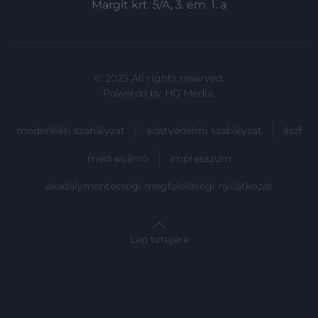
Margit krt. 5/A, 3. em. 1. a
© 2025 All rights reserved.
Powered by
HG Media
.
moderálási szabályzat
adatvédelmi szabályzat
ászf
médiaajánló
impresszum
akadálymentességi megfelelőségi nyilatkozat
Lap tetejére