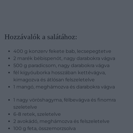
​Hozzávalók a salátához:
400 g konzerv fekete bab, lecsepegtetve
2 marék bébispenót, nagy darabokra vágva
500 g paradicsom, nagy darabokra vágva
fél kígyóuborka hosszában kettévágva,
kimagozva és átlósan felszeletelve
1 mangó, meghámozva és darabokra vágva
1 nagy vöröshagyma, félbevágva és finomra
szeletelve
6-8 retek, szeletelve
2 avokádó, meghámozva és felszeletelve
100 g feta, összemorzsolva