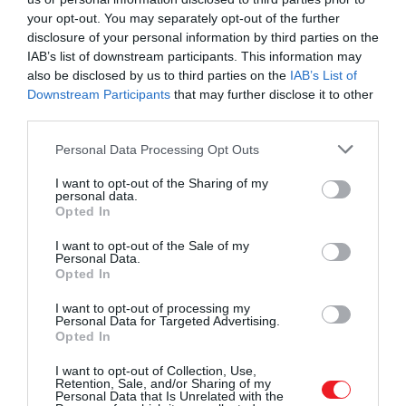
your opt-out. You may separately opt-out of the further
disclosure of your personal information by third parties on the
IAB’s list of downstream participants. This information may
also be disclosed by us to third parties on the
IAB’s List of
Illusztráció
Downstream Participants
that may further disclose it to other
third parties.
Fotó:
Shutterstock
Please note that this website/app uses one or more Google
Personal Data Processing Opt Outs
services and may gather and store information including but
nagy csokor menta
not limited to your visit or usage behaviour. You may click to
I want to opt-out of the Sharing of my
kis csokor koriander
personal data.
grant or deny consent to Google and its third-party tags to
kis csokor bazsalikom
Opted In
use your data for below specified purposes in below Google
1 nagyobb zöld chili, kimagozva és felaprítva
consent section.
I want to opt-out of the Sale of my
1 kis gerezd fokhagyma
Personal Data.
Opted In
100 ml extra szűz olívaolaj
2 lime leve
I want to opt-out of processing my
2 evőkanál fehérborecet
Personal Data for Targeted Advertising.
Opted In
2 teáskanál méz
I want to opt-out of Collection, Use,
Retention, Sale, and/or Sharing of my
Personal Data that Is Unrelated with the