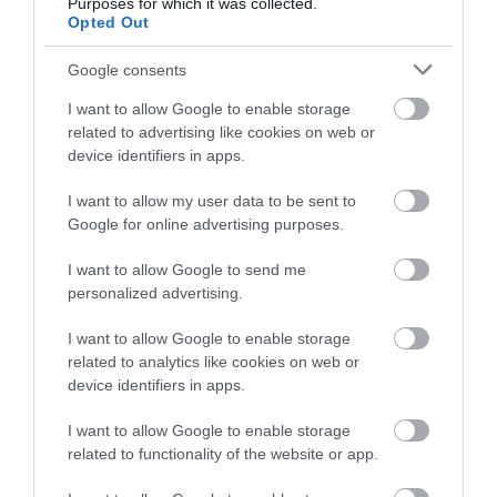
Purposes for which it was collected.
Ezt a receptet is ajánljuk figyelmedbe:
Így
Opted Out
készül az isteni fügelekvár, amit kezdőként sem
tudsz elrontani
Google consents
I want to allow Google to enable storage
related to advertising like cookies on web or
device identifiers in apps.
​Így készül:
I want to allow my user data to be sent to
Készítsük el az öntetet: turmixoljuk össze a
Google for online advertising purposes.
hozzávalókat egy konyhai robotgépben. Egy
I want to allow Google to send me
kevés fűszernövényt tegyünk félre a salátához.
personalized advertising.
Az öntetet akár 24 órával a tálalás előtt is
elkészíthetjük.
I want to allow Google to enable storage
Öntsük a babot és bébispenótot egy nagy tálba.
related to analytics like cookies on web or
Adjuk hozzá a paradicsomot, az uborkát, a
device identifiers in apps.
mangót, a hagymát és a retket, majd óvatosan
I want to allow Google to enable storage
forgassuk őket össze a kezünkkel. Tegyük a
related to functionality of the website or app.
saláta tetejére az avokádót, a fetát és a friss
fűszernövényeket, az öntetet pedig mellé