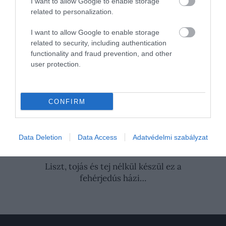
I want to allow Google to enable storage
tálaljuk.
related to personalization.
Forrás:
BBC Good Food
I want to allow Google to enable storage
related to security, including authentication
Nyitókép: Fotó: Shutterstock
functionality and fraud prevention, and other
user protection.
MANGÓ
SALÁTA
KÁNIKULA
NYÁR
RECEPT
VEGETÁRIÁNUS
CONFIRM
GASZTRONÓMIA
GRILL
HÚSMENTES
2026. JÚLIUS 21. ● GASZTRONÓMIA
Data Deletion
Data Access
Adatvédelmi szabályzat
Rizsből készül a frissítő mexikói ital – így
készítsd el…
2026. JÚLIUS 20. ● GASZTRONÓMIA
Liszt, tojás és tej nélkül készül ez a
fehérjedús házi…