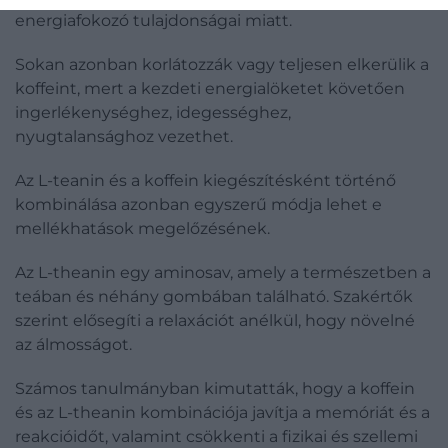
energiafokozó tulajdonságai miatt.
Sokan azonban korlátozzák vagy teljesen elkerülik a
koffeint, mert a kezdeti energialöketet követően
ingerlékenységhez, idegességhez,
nyugtalansághoz vezethet.
Az L-teanin és a koffein kiegészítésként történő
kombinálása azonban egyszerű módja lehet e
mellékhatások megelőzésének.
Az L-theanin egy aminosav, amely a természetben a
teában és néhány gombában található. Szakértők
szerint elősegíti a relaxációt anélkül, hogy növelné
az álmosságot.
Számos tanulmányban kimutatták, hogy a koffein
és az L-theanin kombinációja javítja a memóriát és a
reakcióidőt, valamint csökkenti a fizikai és szellemi