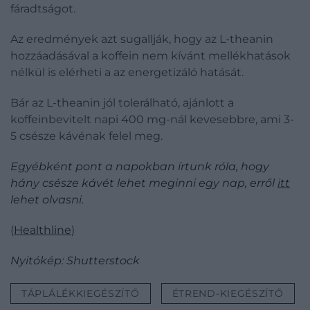
fáradtságot.
Az eredmények azt sugallják, hogy az L-theanin
hozzáadásával a koffein nem kívánt mellékhatások
nélkül is elérheti a az energetizáló hatását.
Bár az L-theanin jól tolerálható, ajánlott a
koffeinbevitelt napi 400 mg-nál kevesebbre, ami 3-
5 csésze kávénak felel meg.
Egyébként pont a napokban írtunk róla, hogy
hány csésze kávét lehet meginni egy nap, erről
itt
lehet olvasni.
(
Healthline
)
Nyitókép: Shutterstock
TÁPLÁLÉKKIEGÉSZÍTŐ
ÉTREND-KIEGÉSZÍTŐ