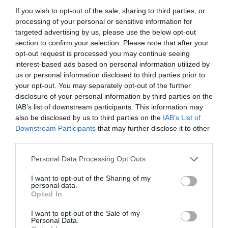
If you wish to opt-out of the sale, sharing to third parties, or
A többi B-vitaminnal együtt a B12-vitamin is segít az
processing of your personal or sensitive information for
elfogyasztott táplálékot energiává alakítani, amelyet
targeted advertising by us, please use the below opt-out
section to confirm your selection. Please note that after your
a sejtek felhasználhatnak. Emellett egészségesen
opt-out request is processed you may continue seeing
tartja a szervezet idegeit és vérsejtjeit, és segít
interest-based ads based on personal information utilized by
megelőzni a vérszegénység egy olyan típusát,
us or personal information disclosed to third parties prior to
amely gyengévé és fáradttá tehet minket.
your opt-out. You may separately opt-out of the further
disclosure of your personal information by third parties on the
A B12-vitamin természetes módon megtalálható a
IAB’s list of downstream participants. This information may
különböző állati fehérjékben, például a húsban, a
also be disclosed by us to third parties on the
IAB’s List of
halakban és a tejtermékekben. Számos élelmiszert
Downstream Participants
that may further disclose it to other
third parties.
B12-vel is dúsítanak, így könnyen fedezhető a B12-
vitamin-szükségletét a vitaminban gazdag
Please note that this website/app uses one or more Google
Personal Data Processing Opt Outs
élelmiszereket tartalmazó kiegyensúlyozott
services and may gather and store information including but
étrenddel.
not limited to your visit or usage behaviour. You may click to
I want to opt-out of the Sharing of my
personal data.
grant or deny consent to Google and its third-party tags to
Opted In
Vannak olyan csoportok, akiknek különösen figyelni
use your data for below specified purposes in below Google
consent section.
kell a B12-bevitelre, ők a következők:
I want to opt-out of the Sale of my
Personal Data.