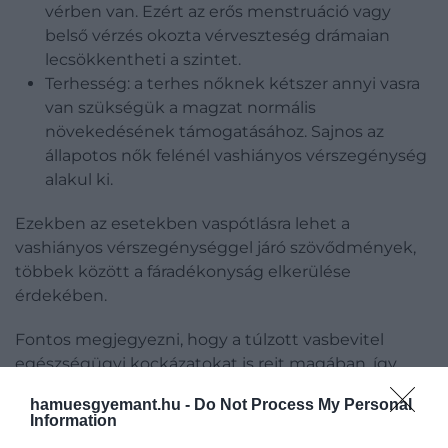
vérben van. Ezért az erős menstruáció vagy
belső vérzés okozta vérveszteség drámaian
lecsökkentheti a szintet.
Terhesség: a terhes nőknek kétszer annyi vasra
van szükségük a magzat normális
növekedésének támogatásához. Sajnos az
állapotos nők felénél vashiányos vérszegénység
alakul ki.
Ezekben az esetekben vaspótlásra lehet a
vashiányos vérszegénységgel járó szövődmények,
többek között a fáradékonyság elkerülése
érdekében.
Fontos megjegyezni, hogy a túlzott vasbevitel
egészségügyi kockázatokat is rejt magában, így
érdemes orvossal is konzultálni.
hamuesgyemant.hu -
Do Not Process My Personal
Information
B12-vitamin