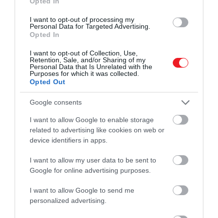
Opted In
50 év feletti felnőttek
Vegánok
I want to opt-out of processing my
Personal Data for Targeted Advertising.
A GI-rendellenességben szenvedők
Opted In
Arra azonban nincs bizonyíték, hogy a B12 – vagy
I want to opt-out of Collection, Use,
Retention, Sale, and/or Sharing of my
bármelyik B-vitamin – pótlása növelné az energiát
Personal Data that Is Unrelated with the
azoknál az embereknél, akiknek megfelelő a szintje.
Purposes for which it was collected.
Opted Out
Citrullin
Google consents
I want to allow Google to enable storage
A citrullin elnevezés a Citrullus vulgaris, a
related to advertising like cookies on web or
görögdinnye latin nevéből származik, amelyből
device identifiers in apps.
először izolálták. A citrullin a szervezetben növeli
nitrogén-oxidot, ami értágítóként működik, az erek
I want to allow my user data to be sent to
belső izmainak kitágulását és ezáltal a keringés
Google for online advertising purposes.
fokozódását okozza.
I want to allow Google to send me
personalized advertising.
Ez lehetővé teszi, hogy a vér, az oxigén és a
tápanyagok a test minden területére eljussanak. Ha