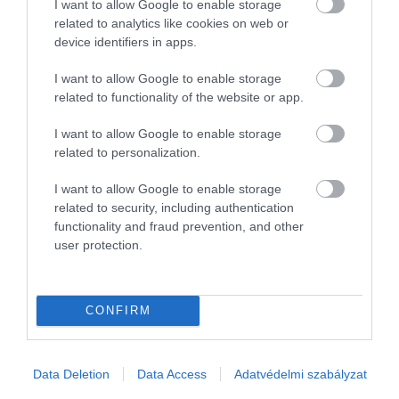
I want to allow Google to enable storage
azonban a nitrogén-oxid termelődési képessége
related to analytics like cookies on web or
korlátozott, fizikai gyengeség és energiahiány
device identifiers in apps.
léphet fel.
I want to allow Google to enable storage
A citrullin-kiegészítők segíthetik az energiaszintet
related to functionality of the website or app.
növelni azáltal, hogy növelik az oxigén és a
I want to allow Google to enable storage
tápanyagok hozzáférhetőségét a test sejtjeihez. A
related to personalization.
citrullin szerepet játszik a karbamidciklusban is,
segítve az ammónia eltávolítását a szervezetből – az
I want to allow Google to enable storage
ammónia termelődése nagyban hozzájárul az
related to security, including authentication
intenzív testmozgás által kiváltott fáradtsághoz,
functionality and fraud prevention, and other
ezért a citrullin csökkentheti az intenzív
user protection.
testmozgással járó fáradtságot, lehetővé téve, hogy
tovább edzhessünk
CONFIRM
Koffein L-Theaninnal
A koffeint általában kávé, tea, kakaós italok,
Data Deletion
Data Access
Adatvédelmi szabályzat
energiaitalok és üdítők formájában fogyasztják