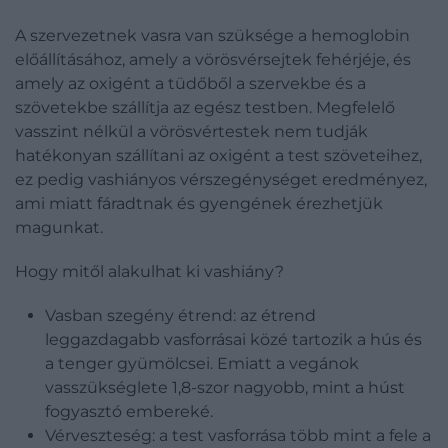
A szervezetnek vasra van szüksége a hemoglobin
előállításához, amely a vörösvérsejtek fehérjéje, és
amely az oxigént a tüdőből a szervekbe és a
szövetekbe szállítja az egész testben. Megfelelő
vasszint nélkül a vörösvértestek nem tudják
hatékonyan szállítani az oxigént a test szöveteihez,
ez pedig vashiányos vérszegénységet eredményez,
ami miatt fáradtnak és gyengének érezhetjük
magunkat.
Hogy mitől alakulhat ki vashiány?
Vasban szegény étrend: az étrend
leggazdagabb vasforrásai közé tartozik a hús és
a tenger gyümölcsei. Emiatt a vegánok
vasszükséglete 1,8-szor nagyobb, mint a húst
fogyasztó embereké.
Vérveszteség: a test vasforrása több mint a fele a