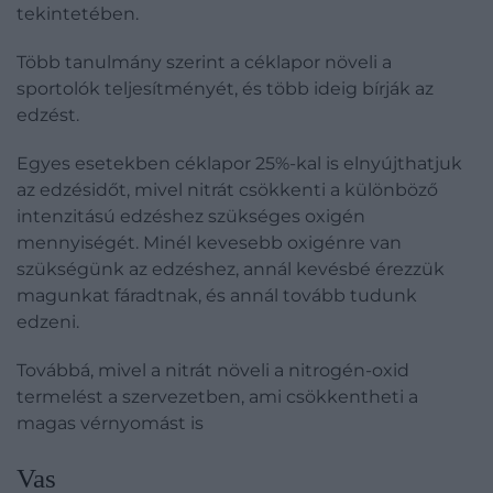
tekintetében.
Több tanulmány szerint a céklapor növeli a
sportolók teljesítményét, és több ideig bírják az
edzést.
Egyes esetekben céklapor 25%-kal is elnyújthatjuk
az edzésidőt, mivel nitrát csökkenti a különböző
intenzitású edzéshez szükséges oxigén
mennyiségét. Minél kevesebb oxigénre van
szükségünk az edzéshez, annál kevésbé érezzük
magunkat fáradtnak, és annál tovább tudunk
edzeni.
Továbbá, mivel a nitrát növeli a nitrogén-oxid
termelést a szervezetben, ami csökkentheti a
magas vérnyomást is
Vas