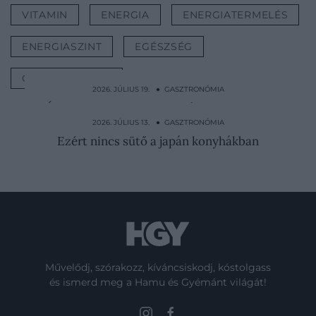
VITAMIN
ENERGIA
ENERGIATERMELÉS
ENERGIASZINT
EGÉSZSÉG
GASZTRONÓMIA
2026. JÚLIUS 19. ● GASZTRONÓMIA
Így készíti a szicíliai pisztáciapestót egy
olasz nagymama
2026. JÚLIUS 13. ● GASZTRONÓMIA
Ezért nincs sütő a japán konyhákban
Művelődj, szórakozz, kíváncsiskodj, kóstolgass
és ismerd meg a Hamu és Gyémánt világát!