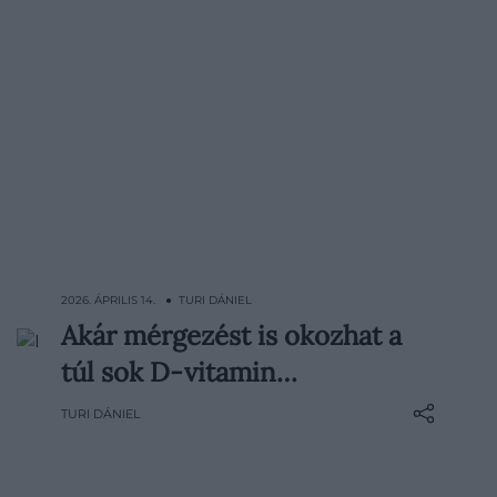
2026. ÁPRILIS 14. ● TURI DÁNIEL
Akár mérgezést is okozhat a
A D-vitamint sokan továbbra is afféle
túl sok D-vitamin…
biztos védőhálónak tekintik, pedig a hiány
mellett a túlzott bevitel is komoly
TURI DÁNIEL
gondokat okozhat. A szakemberek évek
óta hangsúlyozzák, hogy nem
mindenkinek van szüksége étrend-