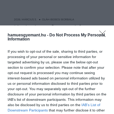
2026. MÁRCIUS 5. ● OLÁH-BEBESI BORBÁLA
Napi szinten fogyasztjuk, most
A melatonin az egyik leggyakrabban
kiderült: a melatonin…
hamuesgyemant.hu -
Do Not Process My Personal
használt alvást segítő étrend-kiegészítő a
Information
világon. Sokan természetes
OLÁH-BEBESI BORBÁLA
megoldásként tekintenek rá, amely segít
If you wish to opt-out of the sale, sharing to third parties, or
szabályozni a szervezet belső ritmusát és
processing of your personal or sensitive information for
könnyebbé teszi az elalvást. Egy új
targeted advertising by us, please use the below opt-out
kutatás azonban arra utal, hogy hosszú…
section to confirm your selection. Please note that after your
opt-out request is processed you may continue seeing
interest-based ads based on personal information utilized by
us or personal information disclosed to third parties prior to
your opt-out. You may separately opt-out of the further
disclosure of your personal information by third parties on the
IAB’s list of downstream participants. This information may
also be disclosed by us to third parties on the
IAB’s List of
Downstream Participants
that may further disclose it to other