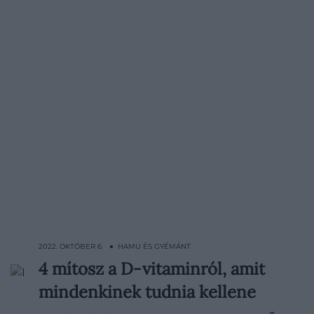
2022. OKTÓBER 6. ● HAMU ÉS GYÉMÁNT
4 mítosz a D-vitaminról, amit
A C-vitamin mellett talán a D-vitaminról
mindenkinek tudnia kellene
beszélünk a legtöbbet, és kiegészítőként
is ezt szedik a legtöbben. Ez nem csoda: