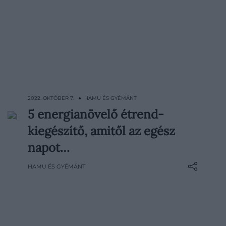
2022. OKTÓBER 7. ● HAMU ÉS GYÉMÁNT
5 energianövelő étrend-
A kiegyensúlyozott étrend, a rendszeres
kiegészítő, amitől az egész
testmozgás és az elegendő alvás a
legjobb módja a megfelelő energiaszint
napot…
fenntartásának. Ezek azonban nem
HAMU ÉS GYÉMÁNT
mindig teljesülnek, pláne nem egyszerre.
Szerencsére számos étrend-kiegészítő
létezik, amelyekhez fordulhatunk, ha
megdobnánk az energiaszintünket.