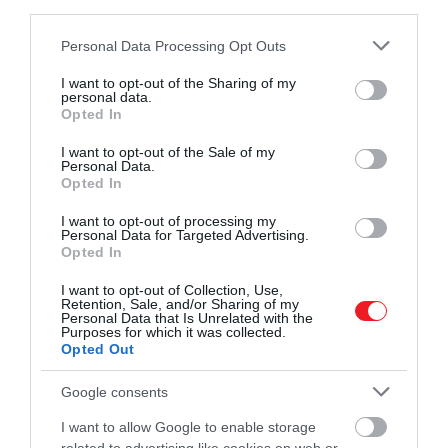
third parties.
Please note that this website/app uses one or more Google
Personal Data Processing Opt Outs
services and may gather and store information including but
not limited to your visit or usage behaviour. You may click to
I want to opt-out of the Sharing of my
personal data.
grant or deny consent to Google and its third-party tags to
Opted In
use your data for below specified purposes in below Google
consent section.
I want to opt-out of the Sale of my
Personal Data.
Opted In
2023. ÁPRILIS 8. ● HAMU ÉS GYÉMÁNT
I want to opt-out of processing my
5 dolog, ami a testeddel
Personal Data for Targeted Advertising.
A probiotikumok élő mikroorganizmusok,
Opted In
történhet, ha minden nap…
amelyeket gyakran emésztőrendszeri
I want to opt-out of Collection, Use,
előnyeik miatt reklámoznak. A
HAMU ÉS GYÉMÁNT
Retention, Sale, and/or Sharing of my
probiotikumok a fermentált
Personal Data that Is Unrelated with the
Purposes for which it was collected.
élelmiszerekben és italokban fordulnak
Opted Out
elő a leggyakrabban, de étrend-
kiegészítőként is árulják őket. De valóban
Google consents
elősegítik az emésztőrendszer
I want to allow Google to enable storage
egészségét? És…