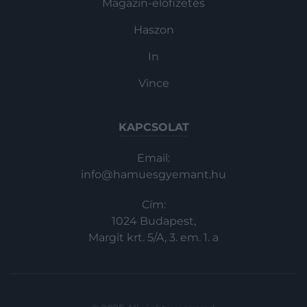
Magazin-előfizetés
Haszon
In
Vince
KAPCSOLAT
Email:
info@hamuesgyemant.hu
Cím:
1024 Budapest,
Margit krt. 5/A, 3. em. 1. a