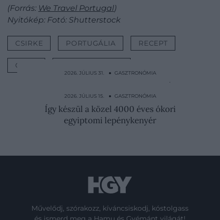
(Forrás:
We Travel Portugal
)
Nyitókép: Fotó: Shutterstock
CSIRKE
PORTUGÁLIA
RECEPT
GRILL
GASZTRONÓMIA
2026. JÚLIUS 31. ● GASZTRONÓMIA
Sajtot és rénszarvashúst tesznek a kávéba:
ilyen a számik…
2026. JÚLIUS 15. ● GASZTRONÓMIA
Így készül a közel 4000 éves ókori
egyiptomi lepénykenyér
Művelődj, szórakozz, kíváncsiskodj, kóstolgass
és ismerd meg a Hamu és Gyémánt világát!