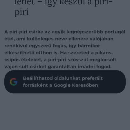
lehet – így készül a piri-
piri
A piri-piri csirke az egyik legnépszerűbb portugál
étel, ami különleges neve ellenére valójában
rendkívül egyszerű fogás, így bármikor
elkészíthető otthon is. Ha szereted a pikáns,
csípős ételeket, a piri-piri szósszal meglocsolt
vajon sült csirkét garantáltan imádni fogod.
Beállíthatod oldalunkat preferált
forrásként a Google Keresőben