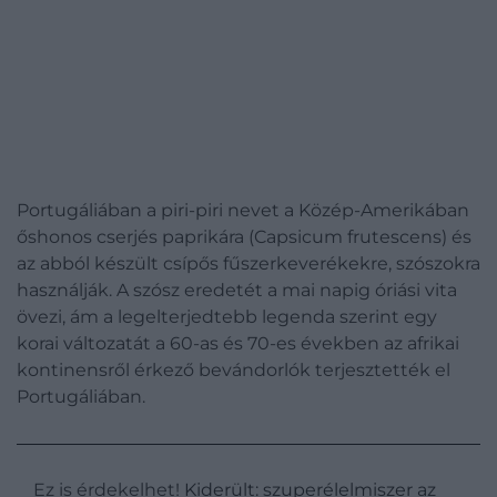
Portugáliában a piri-piri nevet a Közép-Amerikában
őshonos cserjés paprikára (Capsicum frutescens) és
az abból készült csípős fűszerkeverékekre, szószokra
használják. A szósz eredetét a mai napig óriási vita
övezi, ám a legelterjedtebb legenda szerint egy
korai változatát a 60-as és 70-es években az afrikai
kontinensről érkező bevándorlók terjesztették el
Portugáliában.
Ez is érdekelhet!
Kiderült: szuperélelmiszer az