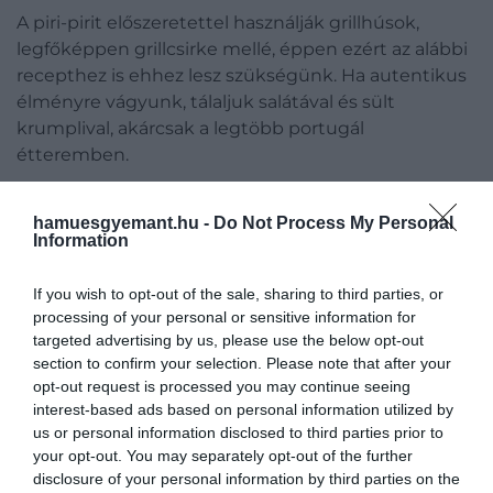
A piri-pirit előszeretettel használják grillhúsok,
legfőképpen grillcsirke mellé, éppen ezért az alábbi
recepthez is ehhez lesz szükségünk. Ha autentikus
élményre vágyunk, tálaljuk salátával és sült
krumplival, akárcsak a legtöbb portugál
étteremben.
hamuesgyemant.hu -
Do Not Process My Personal
Information
Ajánljuk figyelmedbe!
Nem szereted a
brokkolit? Próbáld ki így!
If you wish to opt-out of the sale, sharing to third parties, or
processing of your personal or sensitive information for
targeted advertising by us, please use the below opt-out
section to confirm your selection. Please note that after your
Összetevők a csirkéhez:
opt-out request is processed you may continue seeing
interest-based ads based on personal information utilized by
1,3 kg csirkecomb (de lehet mell, vagy egész
us or personal information disclosed to third parties prior to
csirke is);
your opt-out. You may separately opt-out of the further
2 gerezd fokhagyma;
disclosure of your personal information by third parties on the