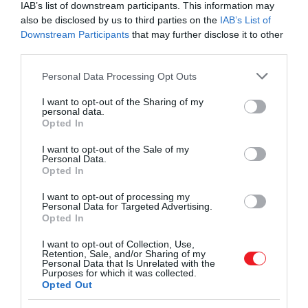
IAB’s list of downstream participants. This information may
30 g szobahőmérsékletű vaj;
also be disclosed by us to third parties on the
IAB’s List of
friss kakukkfű;
Downstream Participants
that may further disclose it to other
1 db citrom;
third parties.
só ízlés szerint;
fekete bors.
Please note that this website/app uses one or more Google
Personal Data Processing Opt Outs
services and may gather and store information including but
not limited to your visit or usage behaviour. You may click to
I want to opt-out of the Sharing of my
Összetevők a piri-piri szószhoz:
personal data.
grant or deny consent to Google and its third-party tags to
Opted In
use your data for below specified purposes in below Google
2 db chilipaprika;
consent section.
I want to opt-out of the Sale of my
2 gerezd fokhagyma;
Personal Data.
Opted In
100 ml extra szűz olívaolaj;
1 db citrom;
I want to opt-out of processing my
Personal Data for Targeted Advertising.
20 ml fehér portói bor;
Opted In
friss koriander;
só, ízlés szerint;
I want to opt-out of Collection, Use,
Retention, Sale, and/or Sharing of my
fekete bors .
Personal Data that Is Unrelated with the
Purposes for which it was collected.
Opted Out
Összetevő a mártáshoz: