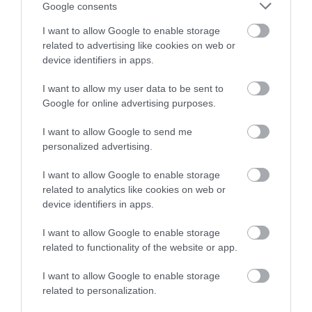
Google consents
egy maréknyi friss menta;
I want to allow Google to enable storage
egy maréknyi friss petrezselyem;
related to advertising like cookies on web or
egy maréknyi friss metélőhagyma;
device identifiers in apps.
40 g ricotta;
70 g görög joghurt;
I want to allow my user data to be sent to
1 evőkanál olívaolaj;
Google for online advertising purposes.
só, ízlés szerint;
I want to allow Google to send me
bors, ízlés szerint.
personalized advertising.
Így készítsük el:
I want to allow Google to enable storage
related to analytics like cookies on web or
Helyezzük a csirkét egy tepsibe, fűszerezzük
device identifiers in apps.
meg a felaprított fokhagymával és a citromlével.
I want to allow Google to enable storage
Hagyjuk pácolódni legalább 30 percig.
related to functionality of the website or app.
Keverjük össze a vajat és a friss kakukkfüvet,
majd dörzsöljük be vele a csirkét, hogy a vaj jól
I want to allow Google to enable storage
eloszoljon – ez extra ízt ad neki. Szórjuk meg
related to personalization.
sóval és fekete borssal, ezután pedig tegyük