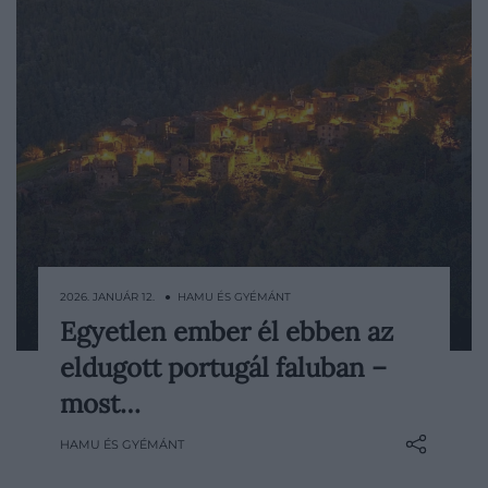
2026. JANUÁR 12. ● HAMU ÉS GYÉMÁNT
Egyetlen ember él ebben az
Egy magyar utazó videójának
eldugott portugál faluban –
köszönhetően került reflektorfénybe
Portugália egyik legkülönlegesebb
most…
települése, a közép-portugáliai Lousã-
HAMU ÉS GYÉMÁNT
hegységben megbúvó Talasnal, ahol
hivatalosan mindössze egyetlen állandó