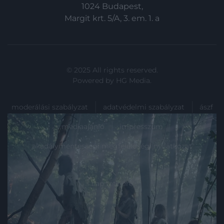
1024 Budapest,
Margit krt. 5/A, 3. em. 1. a
© 2025 All rights reserved.
Powered by
HG Media
.
moderálási szabályzat
adatvédelmi szabályzat
ászf
médiaajánló
impresszum
akadálymentességi megfelelőségi nyilatkozat
Lap tetejére