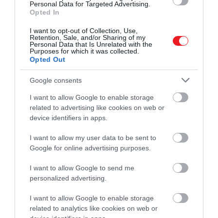
Personal Data for Targeted Advertising.
Opted In
I want to opt-out of Collection, Use,
Retention, Sale, and/or Sharing of my
Personal Data that Is Unrelated with the
Purposes for which it was collected.
Opted Out
Google consents
I want to allow Google to enable storage
related to advertising like cookies on web or
device identifiers in apps.
2025. OKTÓBER 26. ● HAMU ÉS GYÉMÁNT
I want to allow my user data to be sent to
Gyönyörű tájakon vezet végig
Google for online advertising purposes.
Portugália szívében fut egy különleges
Európa szinte ismeretlen…
vasútvonal, amelyet a legtöbb turista
I want to allow Google to send me
personalized advertising.
valamiért figyelmen kívül hagy – pedig a
HAMU ÉS GYÉMÁNT
Porto és Pocinho közötti 175 kilométeres
I want to allow Google to enable storage
út Európa egyik leglátványosabb vasúti
related to analytics like cookies on web or
élménye. A vonat nemcsak a Douro folyó