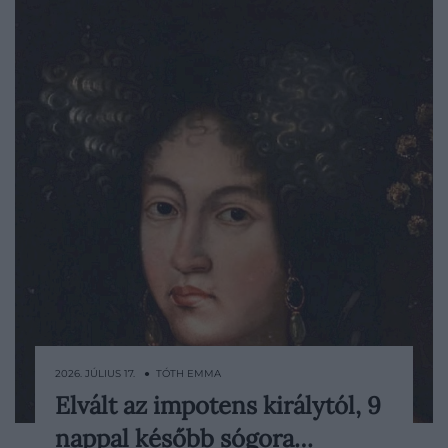
2026. JÚLIUS 17. ● TÓTH EMMA
Elvált az impotens királytól, 9
1668. március 24-én Savoyai Mária
nappal később sógora…
Franciska érvényteleníttette házasságát