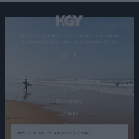
Művelődj, szórakozz, kíváncsiskodj, kóstolgass
és ismerd meg a Hamu és Gyémánt világát!
ROVATOK
Kultúra
Tudomány
Utazás
Pénz
2025. SZEPTEMBER 1. ● HAMU ÉS GYÉMÁNT
Gasztronómia