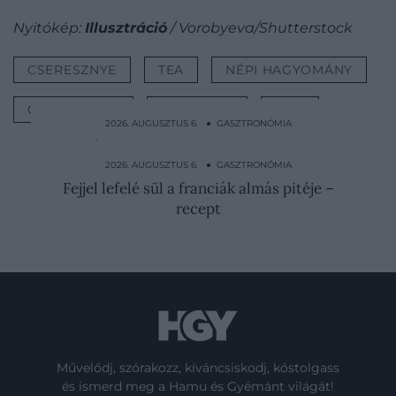
Nyitókép:
Illusztráció
/ Vorobyeva/Shutterstock
CSERESZNYE
TEA
NÉPI HAGYOMÁNY
GYÓGYÁSZAT
EGÉSZSÉG
TIPP
2026. AUGUSZTUS 6. ● GASZTRONÓMIA
Imádod a paradicsomot, de ég tőle a
gyomrod? Így…
2026. AUGUSZTUS 6. ● GASZTRONÓMIA
Fejjel lefelé sül a franciák almás pitéje –
recept
Művelődj, szórakozz, kíváncsiskodj, kóstolgass
és ismerd meg a Hamu és Gyémánt világát!