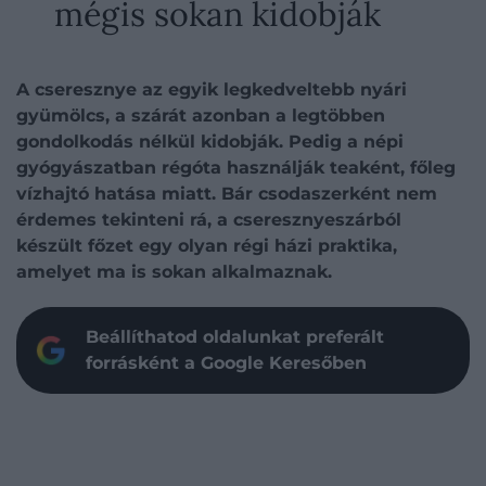
mégis sokan kidobják
A cseresznye az egyik legkedveltebb nyári
gyümölcs, a szárát azonban a legtöbben
gondolkodás nélkül kidobják. Pedig a népi
gyógyászatban régóta használják teaként, főleg
vízhajtó hatása miatt. Bár csodaszerként nem
érdemes tekinteni rá, a cseresznyeszárból
készült főzet egy olyan régi házi praktika,
amelyet ma is sokan alkalmaznak.
Beállíthatod oldalunkat preferált
forrásként a Google Keresőben