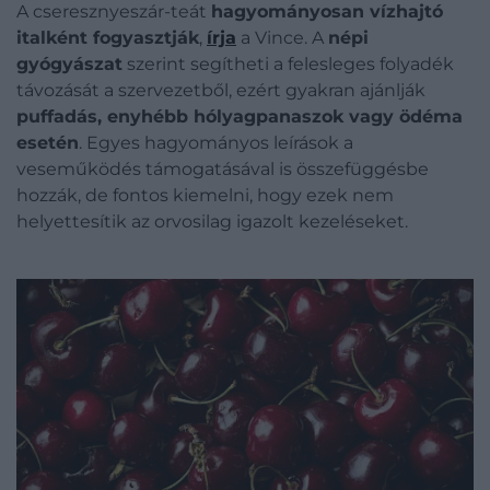
A cseresznyeszár-teát
hagyományosan vízhajtó
italként fogyasztják
,
írja
a Vince. A
népi
gyógyászat
szerint segítheti a felesleges folyadék
távozását a szervezetből, ezért gyakran ajánlják
puffadás, enyhébb hólyagpanaszok vagy ödéma
esetén
. Egyes hagyományos leírások a
veseműködés támogatásával is összefüggésbe
hozzák, de fontos kiemelni, hogy ezek nem
helyettesítik az orvosilag igazolt kezeléseket.