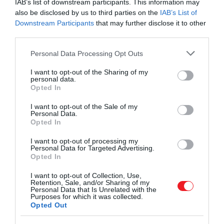
Általában a szemetesben végzi, pedig ez
IAB’s list of downstream participants. This information may
a sajt egyik legértékesebb része
also be disclosed by us to third parties on the
IAB’s List of
Downstream Participants
that may further disclose it to other
third parties.
Please note that this website/app uses one or more Google
Personal Data Processing Opt Outs
services and may gather and store information including but
A tea elkészítése
not limited to your visit or usage behaviour. You may click to
I want to opt-out of the Sharing of my
personal data.
grant or deny consent to Google and its third-party tags to
Opted In
A tea elkészítése kifejezetten egyszerű: a
use your data for below specified purposes in below Google
megtisztított, megszárított cseresznyeszárat forró
consent section.
I want to opt-out of the Sale of my
vízzel leöntik, majd néhány perc áztatás után
Personal Data.
Opted In
leszűrik. Általában kúraszerűen, napi egy csészével
fogyasztják egy héten át, lehetőleg a délelőtti
I want to opt-out of processing my
Personal Data for Targeted Advertising.
órákban.
Opted In
I want to opt-out of Collection, Use,
Retention, Sale, and/or Sharing of my
Personal Data that Is Unrelated with the
Purposes for which it was collected.
Opted Out