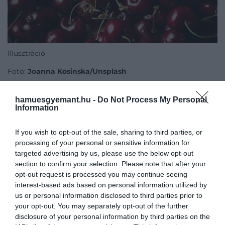
Illusztráció
Fotó:
Joanna Kosinska/Unsplash
hamuesgyemant.hu -
Do Not Process My Personal
Information
A
főzetnek
nyákoldó és köptető hatást is
tulajdonítanak, emellett a régi házi praktikák között
If you wish to opt-out of the sale, sharing to third parties, or
reumás és ízületi panaszok enyhítésére is
processing of your personal or sensitive information for
említik
. Tudományosan azonban ezeknek a
targeted advertising by us, please use the below opt-out
felhasználási módoknak csak egy része támasztható
section to confirm your selection. Please note that after your
alá, ezért érdemes fenntartásokkal kezelni a túlzó
opt-out request is processed you may continue seeing
ígéreteket.
interest-based ads based on personal information utilized by
us or personal information disclosed to third parties prior to
your opt-out. You may separately opt-out of the further
Ez is érdekelhet!
disclosure of your personal information by third parties on the