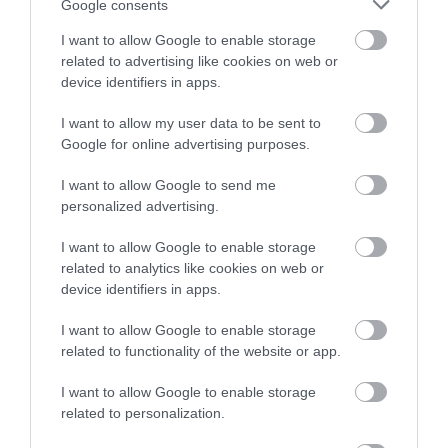
Google consents
I want to allow Google to enable storage
related to advertising like cookies on web or
device identifiers in apps.
I want to allow my user data to be sent to
Google for online advertising purposes.
I want to allow Google to send me
Illusztráció
personalized advertising.
Fotó:
Manki Kim/Unsplash
I want to allow Google to enable storage
related to analytics like cookies on web or
device identifiers in apps.
Figyelmedbe ajánljuk!
Sokan rosszul tárolják a paradicsomot,
I want to allow Google to enable storage
és ez az ízén is érződik
related to functionality of the website or app.
I want to allow Google to enable storage
A cseresznyeszár-tea tehát
érdekes példája annak
,
related to personalization.
hogy egy alapanyag olyan részét is felhasználhatjuk,
amelyet többnyire a szemétben végzi. Ugyanakkor