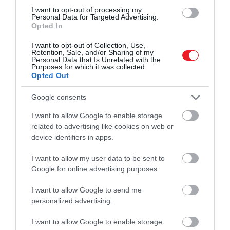
I want to opt-out of processing my
Personal Data for Targeted Advertising.
Ezt is olvasd el!
Károly király megtörte évtizedes
Opted In
szokását: elkezdett ebédelni
I want to opt-out of Collection, Use,
Retention, Sale, and/or Sharing of my
Personal Data that Is Unrelated with the
Purposes for which it was collected.
Opted Out
Google consents
I want to allow Google to enable storage
related to advertising like cookies on web or
device identifiers in apps.
I want to allow my user data to be sent to
Google for online advertising purposes.
I want to allow Google to send me
personalized advertising.
I want to allow Google to enable storage
A palota szakácsai hetekig tökéletesítik a menüt