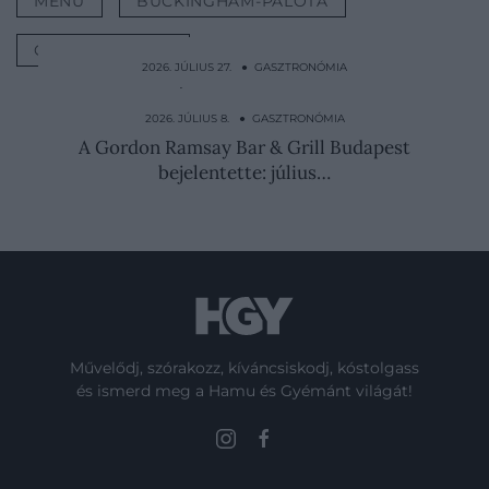
MENÜ
BUCKINGHAM-PALOTA
GASZTRONÓMIA
2026. JÚLIUS 27. ● GASZTRONÓMIA
A kínai szakácsok 5 titka, amit otthon is
könnyű bevetni
2026. JÚLIUS 8. ● GASZTRONÓMIA
A Gordon Ramsay Bar & Grill Budapest
bejelentette: július…
Művelődj, szórakozz, kíváncsiskodj, kóstolgass
és ismerd meg a Hamu és Gyémánt világát!