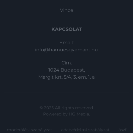
Vince
KAPCSOLAT
Email:
info@hamuesgyemant.hu
Cím:
1024 Budapest,
Margit krt. 5/A, 3. em. 1. a
© 2025 All rights reserved.
Powered by
HG Media
.
moderálási szabályzat
adatvédelmi szabályzat
ászf