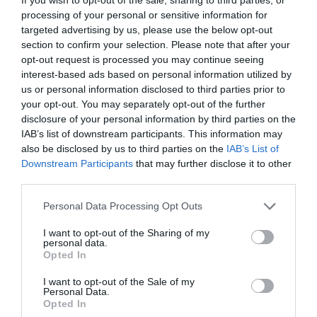
A portál információi szerint a katari előkelőségek elé
processing of your personal or sensitive information for
előételként egy könnyű
tartlet került cornwalli
targeted advertising by us, please use the below opt-out
section to confirm your selection. Please note that after your
homárral töltve, fürjtojással és biogazdaságban
opt-out request is processed you may continue seeing
nevelt salátalevelekkel.
interest-based ads based on personal information utilized by
us or personal information disclosed to third parties prior to
your opt-out. You may separately opt-out of the further
disclosure of your personal information by third parties on the
A főétel egy
windsori fácánmell volt, leveles
IAB’s list of downstream participants. This information may
kelkáposztába göngyölve, sült zellergumó
also be disclosed by us to third parties on the
IAB’s List of
pürével, valamint gratinírozott burgonya suffolki
Downstream Participants
that may further disclose it to other
krémes sajttal, trüffel mártással és téli
third parties.
zöldségválogatással.
Please note that this website/app uses one or more Google
Personal Data Processing Opt Outs
services and may gather and store information including but
Ezek után természetesen a desszert is igazán
not limited to your visit or usage behaviour. You may click to
I want to opt-out of the Sharing of my
különlegesre sikeredett:
az asztalra fagyasztott
personal data.
grant or deny consent to Google and its third-party tags to
Opted In
bombe került, ami egy francia ínyencség,
use your data for below specified purposes in below Google
szamoai vaníliafagylalttal és Balmoralból
consent section.
I want to opt-out of the Sale of my
Personal Data.
származó szilvából készül sörbettel.
Opted In