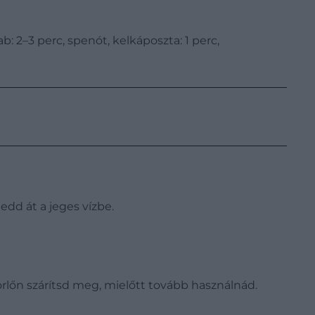
b: 2–3 perc, spenót, kelkáposzta: 1 perc,
edd át a jeges vízbe.
törlőn szárítsd meg, mielőtt tovább használnád.