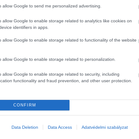
to allow Google to send me personalized advertising.
o allow Google to enable storage related to analytics like cookies on
evice identifiers in apps.
o allow Google to enable storage related to functionality of the website
o allow Google to enable storage related to personalization.
o allow Google to enable storage related to security, including
cation functionality and fraud prevention, and other user protection.
CONFIRM
ábasban. Adj hozzá egy kevés sót (ez segít a szín és íz 
s tehetsz. Ez a gyors lehűtéshez szükséges.
Data Deletion
Data Access
Adatvédelmi szabályzat