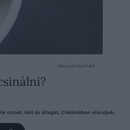
Hamu és Gyémánt
csinálni?
 színét, ízét és állagát. Cikkünkben eláruljuk,