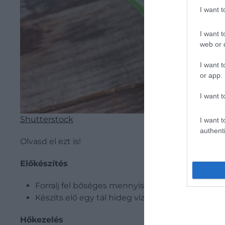
I want 
I want t
web or d
I want t
or app.
I want t
Shutterstock
I want t
authenti
Olvasd el ezt is!
Előkészítés
Forralj fel bőséges mennyiségű vizet egy nagy l
Készíts elő egy tál hideg vizet, amelybe jeget i
Hőkezelés