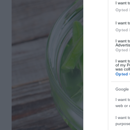
I want t
Opted 
I want t
Opted 
I want 
Advertis
Opted 
I want t
of my P
was col
Opted 
Google 
I want t
web or d
I want t
purpose