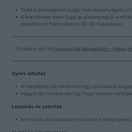
Tedd a zöldségeket (vagy más alapanyagot) a fo
A blansírozás ideje függ az alapanyagtól: a zölds
paradicsom hámozáshoz: 20–30 másodperc.
Olvasd el ezt is!
Friss kontra fagyasztott – mikor é
Gyors lehűtés
A megfelelő idő elteltével egy szűrőkanál segíts
Hagyd ott néhány percig, hogy teljesen lehűljö
Leszűrés és szárítás
A lehűtés után alaposan szűrd le a zöldségeket,