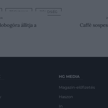
TECHNIKA
ZÖLDSÉG
IA
2
bogóra állítja a
Caffè sospes
K
HG MEDIA
Magazin-előfizetés
y
Haszon
In