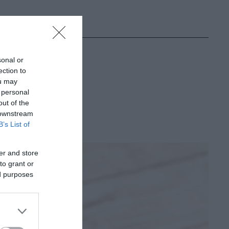
sonal or
ection to
ou may
d.
 personal
out of the
 downstream
B’s List of
er and store
to grant or
ed purposes