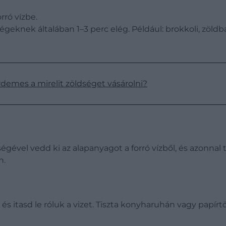
rró vízbe.
égeknek általában 1–3 perc elég. Például: brokkoli, zöldba
rdemes a mirelit zöldséget vásárolni?
égével vedd ki az alapanyagot a forró vízből, és azonnal t
n.
 és itasd le róluk a vizet. Tiszta konyharuhán vagy papír