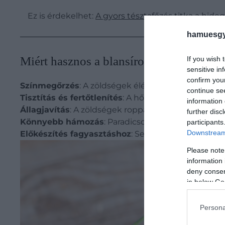
Ez is érdekelhet:
A gyors tésztafőzés titka a hideg
hamuesgy
Miért hasznos a blansírozás?
If you wish 
sensitive in
confirm you
Színmegőrzés
: A zöldségek élénk színűek maradna
continue se
Tisztítás és fertőtlenítés
: A hő hatására a felület
information 
Állagjavítás
: A zöldségek roppanósak maradnak, de
further disc
Könnyebb hámozás
: Paradicsom vagy őszibarack 
participants
Downstream 
Előkészítés fagyasztáshoz
: Segít megőrizni a zöld
Please note
information 
deny consent
in below Go
Persona