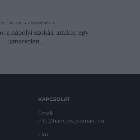
026. JÚLIUS 8. ● GASZTRONÓMIA
o: a nápolyi szokás, amikor egy
ismeretlen…
KAPCSOLAT
Email:
info@hamuesgyemant.hu
Cím: