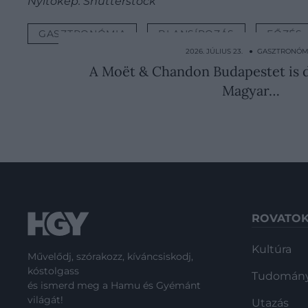
Nyitókép: Shutterstock
GASZTRONÓMIA
BLANSÍROZÁS
FŐZÉS
2026. JÚLIUS 23. ● GASZTRONÓM
A Moët & Chandon Budapestet is do
Magyar…
ROVATO
Kultúra
Művelődj, szórakozz, kíváncsiskodj,
kóstolgass
Tudomán
és ismerd meg a Hamu és Gyémánt
világát!
Utazás