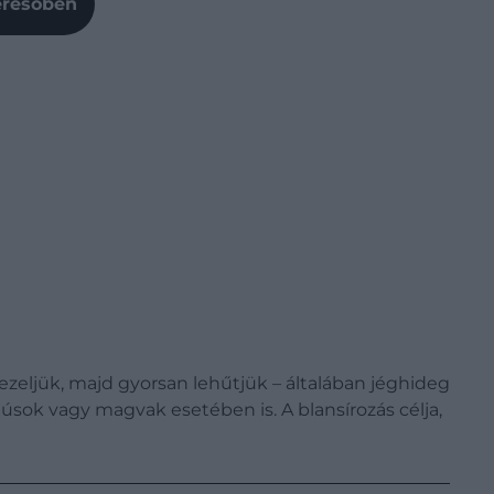
Keresőben
ezeljük, majd gyorsan lehűtjük – általában jéghideg
úsok vagy magvak esetében is. A blansírozás célja,