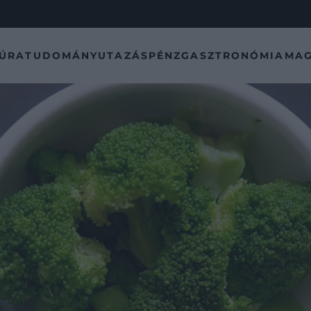
TÚRA
TUDOMÁNY
UTAZÁS
PÉNZ
GASZTRONÓMIA
MAG