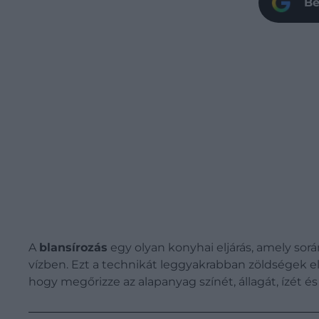
Be
A
blansírozás
egy olyan konyhai eljárás, amely sorá
vízben. Ezt a technikát leggyakrabban zöldségek e
hogy megőrizze az alapanyag színét, állagát, ízét é