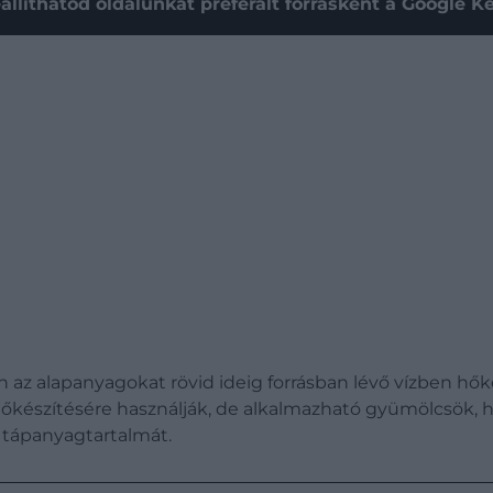
állíthatod oldalunkat preferált forrásként a Google 
n az alapanyagokat rövid ideig forrásban lévő vízben hők
lőkészítésére használják, de alkalmazható gyümölcsök, h
s tápanyagtartalmát.