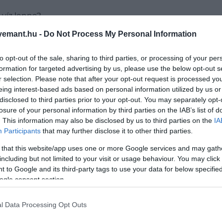
 víz lenne?
emant.hu -
Do Not Process My Personal Information
to opt-out of the sale, sharing to third parties, or processing of your per
formation for targeted advertising by us, please use the below opt-out s
r selection. Please note that after your opt-out request is processed y
k, például a brokkoli vagy a zöldbab gyönyörű zöld mara
eing interest-based ads based on personal information utilized by us or
i szennyeződések, baktériumok elpusztulnak.
disclosed to third parties prior to your opt-out. You may separately opt-
 elvesztik nyers, kemény állagukat.
losure of your personal information by third parties on the IAB’s list of
esetén a blansírozás után egyszerűen lehúzható a héj.
. This information may also be disclosed by us to third parties on the
IA
Participants
that may further disclose it to other third parties.
ségek frissességét a fagyasztás során.
 that this website/app uses one or more Google services and may gath
including but not limited to your visit or usage behaviour. You may click 
 to Google and its third-party tags to use your data for below specifi
ogle consent section.
l Data Processing Opt Outs