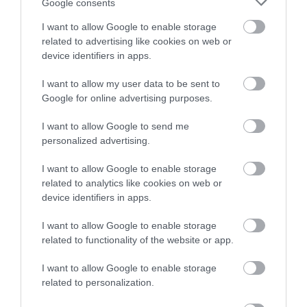
Google consents
Az életmódbeli változtatások, például az erős
I want to allow Google to enable storage
fénynek való kitettség csökkentése, a meleg fürdő
related to advertising like cookies on web or
vagy zuhany és a relaxációt elősegítő alvási rutin
device identifiers in apps.
követése szintén kulcsfontosságú darabjai a
kirakósnak.
I want to allow my user data to be sent to
Google for online advertising purposes.
3. Boldogabbnak érezhetjük magunkat
I want to allow Google to send me
A melatonin-termelés a szerotonintól származik,
personalized advertising.
amely többek között elősegíti a pozitív hangulatot
I want to allow Google to enable storage
és a boldogságérzetet. A melatonin az agy
related to analytics like cookies on web or
dopamintermelését is befolyásolja.nÍgy a melatonin
device identifiers in apps.
csökkentheti a szorongás és a depresszió érzését.
I want to allow Google to enable storage
​4. Növelheti néhány egészségügyi
related to functionality of the website or app.
probléma kockázatát
I want to allow Google to enable storage
related to personalization.
Bár a melatonin egy hormon, mégis vannak