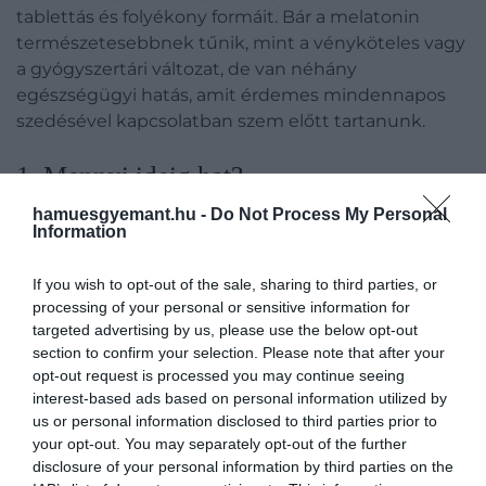
tablettás és folyékony formáit. Bár a melatonin
természetesebbnek tűnik, mint a vényköteles vagy
a gyógyszertári változat, de van néhány
egészségügyi hatás, amit érdemes mindennapos
szedésével kapcsolatban szem előtt tartanunk.
​1. Mennyi ideig hat?
hamuesgyemant.hu -
Do Not Process My Personal
A kutatók szerint általában egy-hét napig tart, amíg
Information
a melatonin hatással van az alvás minőségére és
mennyiségére. Ha a megfelelő adagban (felnőttek
If you wish to opt-out of the sale, sharing to third parties, or
esetében általában 1-5 milligramm között), a
processing of your personal or sensitive information for
targeted advertising by us, please use the below opt-out
megfelelő időben és biztonságos formában vesszük
section to confirm your selection. Please note that after your
be, akkor lerövidül az elalváshoz szükséges idő.
opt-out request is processed you may continue seeing
interest-based ads based on personal information utilized by
Az is befolyásoló tényező, hogy hagyományos,
us or personal information disclosed to third parties prior to
azonnali felszabadulású tablettát szedünk, vagy
your opt-out. You may separately opt-out of the further
elnyújtott felszabadulású kapszulát, amivel
disclosure of your personal information by third parties on the
fokozatosan szabadul fel a melatonin.