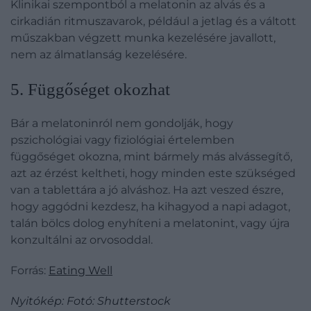
Klinikai szempontból a melatonin az alvás és a
cirkadián ritmuszavarok, például a jetlag és a váltott
műszakban végzett munka kezelésére javallott,
nem az álmatlanság kezelésére.
​5. Függőséget okozhat
Bár a melatoninról nem gondolják, hogy
pszichológiai vagy fiziológiai értelemben
függőséget okozna, mint bármely más alvássegítő,
azt az érzést keltheti, hogy minden este szükséged
van a tablettára a jó alváshoz. Ha azt veszed észre,
hogy aggódni kezdesz, ha kihagyod a napi adagot,
talán bölcs dolog enyhíteni a melatonint, vagy újra
konzultálni az orvosoddal.
Forrás:
Eating Well
Nyitókép: Fotó: Shutterstock