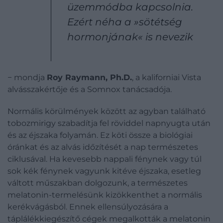
üzemmódba kapcsolnia.
Ezért néha a »sötétség
hormonjának« is nevezik
− mondja
Roy Raymann, Ph.D.
, a kaliforniai Vista
alvásszakértője és a Somnox tanácsadója.
Normális körülmények között az agyban található
tobozmirigy szabadítja fel röviddel napnyugta után
és az éjszaka folyamán. Ez köti össze a biológiai
óránkat és az alvás időzítését a nap természetes
ciklusával. Ha kevesebb nappali fénynek vagy túl
sok kék fénynek vagyunk kitéve éjszaka, esetleg
váltott műszakban dolgozunk, a természetes
melatonin-termelésünk kizökkenthet a normális
kerékvágásból. Ennek ellensúlyozására a
táplálékkiegészítő cégek megalkották a melatonin