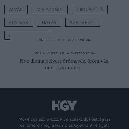
ALVÁS
MELATONIN
KIEGÉSZÍTŐ
ELALVÁS
HATÁS
SZERVEZET
GASZTRONÓMIA
2026. JÚLIUS 8. ● GASZTRONÓMIA
Nem dísznek van ott: ezért kerül
citromkarika a bécsi…
2026. AUGUSZTUS 5. ● GASZTRONÓMIA
Fine dining helyett örömevés, örömivás:
miért a komfort…
Művelődj, szórakozz, kíváncsiskodj, kóstolgass
és ismerd meg a Hamu és Gyémánt világát!