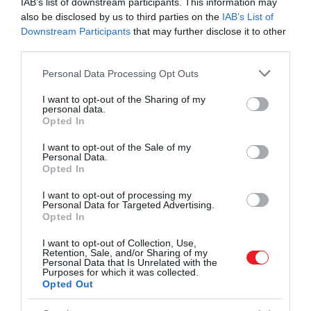
IAB’s list of downstream participants. This information may
also be disclosed by us to third parties on the
IAB’s List of
Downstream Participants
that may further disclose it to other
third parties.
További olvasnivaló:
Hanyatt vagy oldalt? Melyik
Please note that this website/app uses one or more Google
a legjobb alvási pozíció?
Personal Data Processing Opt Outs
services and may gather and store information including but
not limited to your visit or usage behaviour. You may click to
I want to opt-out of the Sharing of my
personal data.
grant or deny consent to Google and its third-party tags to
Opted In
use your data for below specified purposes in below Google
​2. A testhőmérséklet enyhe csökkenését
consent section.
I want to opt-out of the Sale of my
okozhatja
Personal Data.
Opted In
Azáltal, hogy a szerveket „éjszakai üzemmódba"
I want to opt-out of processing my
Personal Data for Targeted Advertising.
helyezi, és megváltoztatja a véráramlást, hogy
Opted In
támogassa a testhőmérséklet csökkenését, ami a
I want to opt-out of Collection, Use,
NIH szerint a cirkadián ritmusunk részeként
Retention, Sale, and/or Sharing of my
általában éjszaka történik, a melatonin
Personal Data that Is Unrelated with the
Purposes for which it was collected.
megkönnyítheti és támogathatja az elalváshoz és az
Opted Out
alvásban maradáshoz szükséges testi folyamatokat.