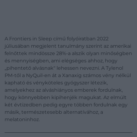
A Frontiers in Sleep című folyóiratban 2022
júliusában megjelent tanulmány szerint az amerikai
felnőttek mindössze 28%-a alszik olyan minőségben
és mennyiségben, ami elégséges ahhoz, hogy
„pihentető alvásnak" lehessen nevezni. A Tylenol
PM-től a NyQuil-en át a Xanaxig számos vény nélkül
kapható és vényköteles gyógyszer létezik,
amelyekhez az alváshiányos emberek fordulnak,
hogy könnyebben kipihenjék magukat. Az elmúlt
két évtizedben pedig egyre többen fordulnak egy
másik, természetesebb alternatívához, a
melatoninhoz.