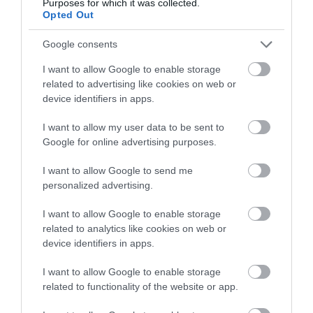
Purposes for which it was collected.
Opted Out
Google consents
I want to allow Google to enable storage
related to advertising like cookies on web or
device identifiers in apps.
I want to allow my user data to be sent to
Csicseriborsós csirke curry
Google for online advertising purposes.
Fotó:
Nina Firsova/Shutterstock.com
I want to allow Google to send me
Ez az étel jól példázza, hogy
az állati és növényi
personalized advertising.
fehérjék kombinációja mennyire hatékony tud
I want to allow Google to enable storage
lenni.
A csirkemell mellett a csicseriborsó is jelentős
related to analytics like cookies on web or
mennyiségű fehérjét tartalmaz, így együtt egy
device identifiers in apps.
kifejezetten erős párost alkotnak. Egy adag curry
200 gramm csirkével és egy adag csicseriborsóval
I want to allow Google to enable storage
nagyjából 60 gramm körüli fehérjét tartalmaz. A
related to functionality of the website or app.
kalóriatartalom attól függ, mennyi olajjal vagy