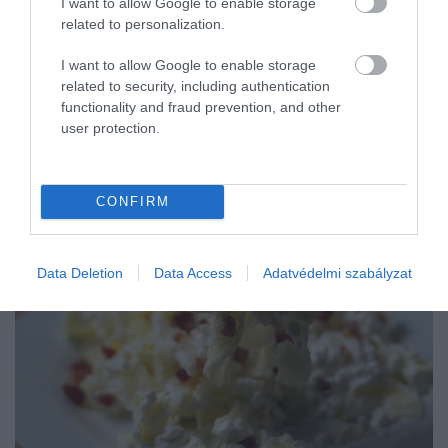
I want to allow Google to enable storage
kókusztejjel készül, de jól szabályozható. Ízben is
related to personalization.
változatos, így azoknak jó választás, akik már unják a
klasszikus magyaros ízeket.
I want to allow Google to enable storage
related to security, including authentication
Túrós tészta extra túróval (kb. 850 kcal,
functionality and fraud prevention, and other
user protection.
50–60 g fehérje)
CONFIRM
Data Deletion
Data Access
Adatvédelmi szabályzat