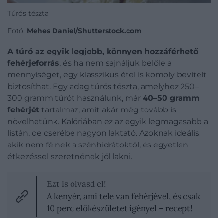
Túrós tészta
Fotó:
Mehes Daniel/Shutterstock.com
A túró az egyik legjobb, könnyen hozzáférhető
fehérjeforrás
, és ha nem sajnáljuk belőle a
mennyiséget, egy klasszikus étel is komoly bevitelt
biztosíthat. Egy adag túrós tészta, amelyhez 250–
300 gramm túrót használunk, már
40–50 gramm
fehérjét
tartalmaz, amit akár még tovább is
növelhetünk. Kalóriában ez az egyik legmagasabb a
listán, de cserébe nagyon laktató. Azoknak ideális,
akik nem félnek a szénhidrátoktól, és egyetlen
étkezéssel szeretnének jól lakni.
Ezt is olvasd el!
A kenyér, ami tele van fehérjével, és csak
10 perc előkészületet igényel – recept!