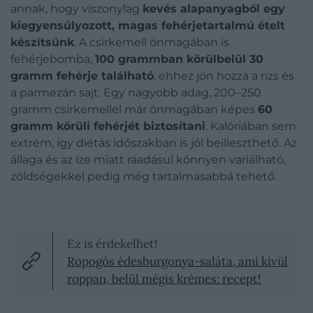
annak, hogy viszonylag
kevés alapanyagból egy
kiegyensúlyozott, magas fehérjetartalmú ételt
készítsünk
. A csirkemell önmagában is
fehérjebomba,
100 grammban körülbelül 30
gramm fehérje található
, ehhez jön hozzá a rizs és
a parmezán sajt. Egy nagyobb adag, 200–250
gramm csirkemellel már önmagában képes
60
gramm körüli fehérjét biztosítani
. Kalóriában sem
extrém, így diétás időszakban is jól beilleszthető. Az
állaga és az íze miatt ráadásul könnyen variálható,
zöldségekkel pedig még tartalmasabbá tehető.
Ez is érdekelhet!
Ropogós édesburgonya-saláta, ami kívül
roppan, belül mégis krémes: recept!