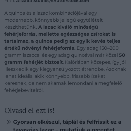
Fotó:
Alizada Studios/Shutterstock.com
A quinoa és a lazac kombinációjával egy
modernebb, könnyebb jellegű egytálételt
készíthetünk
. A lazac kiváló minőségű
fehérjeforrás, mellette egészséges zsírokat is
tartalmaz, a quinoa pedig az egyik kevés teljes
értékű növényi fehérjeforrás.
Egy adag 150–200
gramm lazaccal és egy adag quinoával már közel
50
gramm fehérjét biztosít
. Kalóriában közepes, így jól
illeszkedik egy kiegyensúlyozott étrendbe. Azoknak
lehet ideális, akik könnyebb, frissebb ízeket
keresnek, de nem akarnak lemondani a megfelelő
fehérjebevitelről.
Olvasd el ezt is!
Gyorsan elkészül, táplál és felfrissít ez a
tavaszias lazac – mutatjuk a receptet