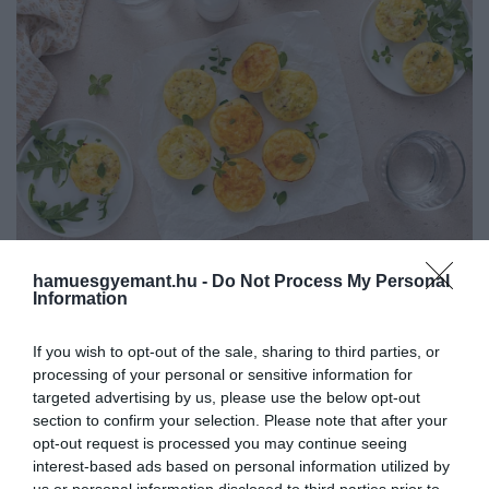
hamuesgyemant.hu -
Do Not Process My Personal
Spenótos-sajtos frittata
Information
Fotó:
Elena Veselova/Shutterstock.com
If you wish to opt-out of the sale, sharing to third parties, or
processing of your personal or sensitive information for
A frittata lényegében egy sütőben vagy
targeted advertising by us, please use the below opt-out
serpenyőben készülő, tartalmas tojáslepény,
section to confirm your selection. Please note that after your
amelyet zöldségekkel, sajttal, ízlés szerint
opt-out request is processed you may continue seeing
húsfélékkel is lehet gazdagítani.
A tojás az egyik
interest-based ads based on personal information utilized by
legjobb ár-érték arányú fehérjeforrás, ráadásul
us or personal information disclosed to third parties prior to