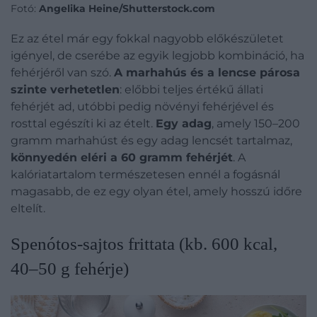
Fotó:
Angelika Heine/Shutterstock.com
Ez az étel már egy fokkal nagyobb előkészületet
igényel, de cserébe az egyik legjobb kombináció, ha
fehérjéről van szó.
A marhahús és a lencse párosa
szinte verhetetlen
: előbbi teljes értékű állati
fehérjét ad, utóbbi pedig növényi fehérjével és
rosttal egészíti ki az ételt.
Egy adag
, amely 150–200
gramm marhahúst és egy adag lencsét tartalmaz,
könnyedén eléri a 60 gramm fehérjét
. A
kalóriatartalom természetesen ennél a fogásnál
magasabb, de ez egy olyan étel, amely hosszú időre
eltelít.
Spenótos-sajtos frittata (kb. 600 kcal,
40–50 g fehérje)