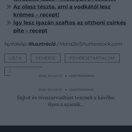
Az olasz tészta, ami a vodkától lesz
krémes – recept!
Így lesz igazán szaftos az otthoni csirkés
pite – recept
Nyitókép:
Illusztráció
/ MaraZe/Shutterstock.com
LISTA
FEHÉRJE
FEHÉRJETARTALOM
EGYTÁLÉTEL
2026. JÚLIUS 13. ● GASZTRONÓMIA
Napi 120 gramm fehérje és 45 gramm rost:
így állítsd össze…
2026. JÚLIUS 31. ● GASZTRONÓMIA
Sajtot és rénszarvashúst tesznek a kávéba:
ilyen a számik…