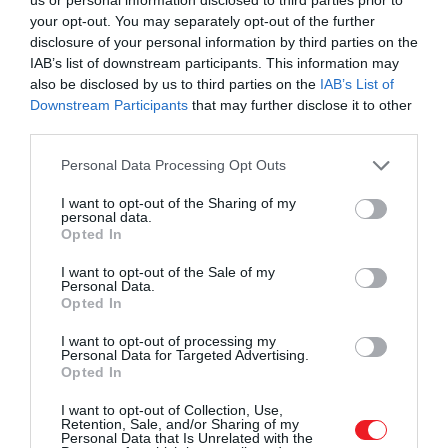
rendkívül sokoldalú.
Egy 5 tojásból készült adag
your opt-out. You may separately opt-out of the further
már önmagában
35–40 gramm fehérjét tartalmaz
,
disclosure of your personal information by third parties on the
IAB’s list of downstream participants. This information may
amit a spenót és egy kevés sajt még tovább
also be disclosed by us to third parties on the
IAB’s List of
növelhet. Ez az étel gyors, egyszerű, és jól illeszthető
Downstream Participants
that may further disclose it to other
akár reggeli, akár vacsora helyére. Kalóriában
third parties.
mérsékeltebb, így azoknak is jó választás, akik
Please note that this website/app uses one or more Google
figyelnek a napi bevitelükre. Bár önmagában nem
Personal Data Processing Opt Outs
services and may gather and store information including but
feltétlenül fedezi a teljes napi fehérjemennyiséget,
not limited to your visit or usage behaviour. You may click to
I want to opt-out of the Sharing of my
egy nagyobb adaggal már közel lehet jutni hozzá.
personal data.
grant or deny consent to Google and its third-party tags to
Opted In
use your data for below specified purposes in below Google
Csicseriborsós csirke curry (kb. 750 kcal,
consent section.
I want to opt-out of the Sale of my
Personal Data.
55–65 g fehérje)
Opted In
I want to opt-out of processing my
Personal Data for Targeted Advertising.
Opted In
I want to opt-out of Collection, Use,
Retention, Sale, and/or Sharing of my
Personal Data that Is Unrelated with the