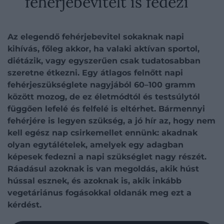
fehérjebevitelt is fedezi
Az elegendő fehérjebevitel sokaknak napi
kihívás, főleg akkor, ha valaki aktívan sportol,
diétázik, vagy egyszerűen csak tudatosabban
szeretne étkezni. Egy átlagos felnőtt napi
fehérjeszükséglete nagyjából 60–100 gramm
között mozog, de ez életmódtól és testsúlytól
függően lefelé és felfelé is eltérhet. Bármennyi
fehérjére is legyen szükség, a jó hír az, hogy nem
kell egész nap csirkemellet ennünk: akadnak
olyan egytálételek, amelyek egy adagban
képesek fedezni a napi szükséglet nagy részét.
Ráadásul azoknak is van megoldás, akik húst
hússal esznek, és azoknak is, akik inkább
vegetáriánus fogásokkal oldanák meg ezt a
kérdést.