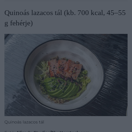
Quinoás lazacos tál (kb. 700 kcal, 45–55
g fehérje)
Quinoás lazacos tál