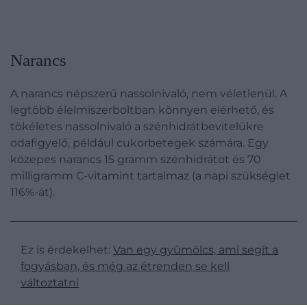
Narancs
A narancs népszerű nassolnivaló, nem véletlenül. A
legtöbb élelmiszerboltban könnyen elérhető, és
tökéletes nassolnivaló a szénhidrátbevitelükre
odafigyelő, például cukorbetegek számára. Egy
közepes narancs 15 gramm szénhidrátot és 70
milligramm C-vitamint tartalmaz (a napi szükséglet
116%-át).
Ez is érdekelhet:
Van egy gyümölcs, ami segít a
fogyásban, és még az étrenden se kell
változtatni