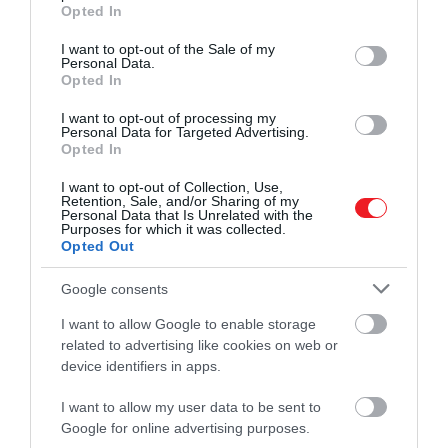
grant or deny consent to Google and its third-party tags to
Opted In
use your data for below specified purposes in below Google
consent section.
I want to opt-out of the Sale of my
Ez is érdekelhet:
Ezek a magyarok kedvenc
Personal Data.
gyümölcsei és zöldségei
Opted In
I want to opt-out of processing my
Personal Data for Targeted Advertising.
Opted In
Mangó
I want to opt-out of Collection, Use,
Retention, Sale, and/or Sharing of my
Personal Data that Is Unrelated with the
A mangó szénhidráttartalma kissé magasabb, 25
Purposes for which it was collected.
gramm csészénként, de ettől még nem lesz
Opted Out
kevésbé tápláló. Az A-vitaminnal teli mangó
segíthet megőrizni a bőr egészségét és elősegítheti
Google consents
az egészséges öregedést.
I want to allow Google to enable storage
related to advertising like cookies on web or
Alma
device identifiers in apps.
I want to allow my user data to be sent to
Annak ellenére, hogy az alma magasabb
Google for online advertising purposes.
szénhidráttartalmú gyümölcs, alacsony glikémiájú