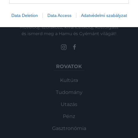
Data Deletion
Data Access
Adatvédelmi szabályzat
Művelődj, szórakozz, kíváncsiskodj, kóstolgass
és ismerd meg a Hamu és Gyémánt világát!
ROVATOK
Kultúra
Tudomány
Utazás
Pénz
Gasztronómia