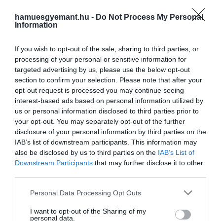
hamuesgyemant.hu -
Do Not Process My Personal
Eper
Information
If you wish to opt-out of the sale, sharing to third parties, or
Az eper alacsony szénhidráttartalmú, azonban a
processing of your personal or sensitive information for
napi C-vitaminadag 163%-át is biztosítja. Kutatások
targeted advertising by us, please use the below opt-out
kimutatták, hogy elősegíti a szív egészségét és
section to confirm your selection. Please note that after your
stabilizálja a vércukorszintet is!
opt-out request is processed you may continue seeing
interest-based ads based on personal information utilized by
Ananász
us or personal information disclosed to third parties prior to
your opt-out. You may separately opt-out of the further
disclosure of your personal information by third parties on the
Egy csésze ananász 22 gramm szénhidrátot
IAB’s list of downstream participants. This information may
tartalmaz. A trópusi gyümölcs olyan ásványi
also be disclosed by us to third parties on the
IAB’s List of
anyagokat biztosít, mint a réz, amely segít a csontok
Downstream Participants
that may further disclose it to other
kialakításában és erősítésében, valamint bőséges C-
third parties.
vitamint és rostot. Az ananászt szeletelve vagy
Please note that this website/app uses one or more Google
Personal Data Processing Opt Outs
kockára vágva, salsában vagy grillezve is
services and may gather and store information including but
fogyaszthatod.
not limited to your visit or usage behaviour. You may click to
I want to opt-out of the Sharing of my
personal data.