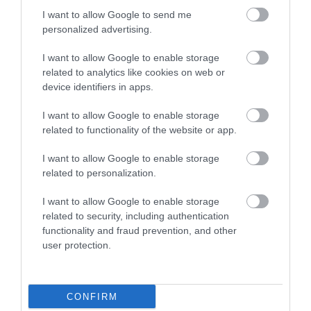
élelmiszer, amely 4 gramm rostot kínál. Az almában
I want to allow Google to send me
található rost nem csak jóllakat, de lassítja a
personalized advertising.
szénhidrátok felszívódását is, megakadályozva a
hirtelen kiugrásokat, így tökéletes egészséges
I want to allow Google to enable storage
related to analytics like cookies on web or
délutáni nassolnivaló.
device identifiers in apps.
Nyitókép: Shutterstock
I want to allow Google to enable storage
related to functionality of the website or app.
GYÜMÖLCS
KALÓRIA
VITAMIN
I want to allow Google to enable storage
EGÉSZSÉG
GASZTRONÓMIA
related to personalization.
2026. JÚLIUS 28. ● GASZTRONÓMIA
Rostos keksz, fehérjedús puding és
I want to allow Google to enable storage
emésztést serkentő…
2026. AUGUSZTUS 2. ● GASZTRONÓMIA
related to security, including authentication
Te is tejfölös dobozban tárolod a
functionality and fraud prevention, and other
user protection.
maradékot? Forró ételt…
CONFIRM