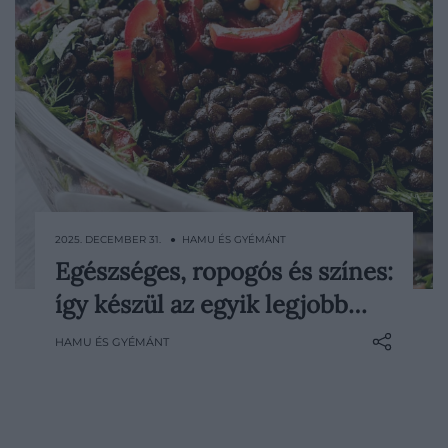
2025. DECEMBER 31. ● HAMU ÉS GYÉMÁNT
Egészséges, ropogós és színes:
Az év utolsó napján jól jön egy olyan fogás,
így készül az egyik legjobb…
ami nem nehezít el, mégis ünnepi
hangulatot teremt az asztalon – ez a
HAMU ÉS GYÉMÁNT
lencsesaláta pedig a szilveszteri
babonákat is kipipálja, miközben friss,
ropogós és meglepően elegáns ízeket
hoz. Tökéletes választás…