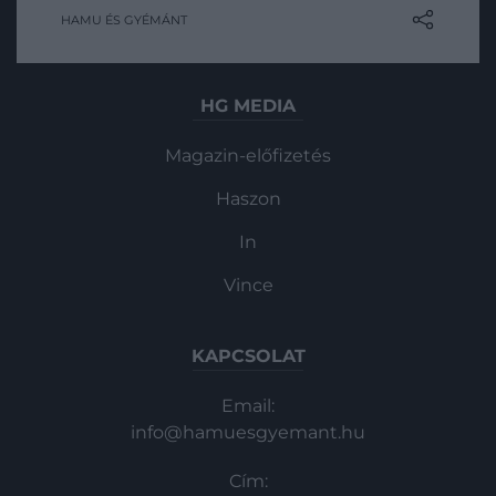
köszöntik az új évet. Most mutatunk 5
HAMU ÉS GYÉMÁNT
olyan ünnepi babonát, ami
Magazin
Magyarországon teljesen ismeretlen.
HG MEDIA
Magazin-előfizetés
Haszon
In
Vince
KAPCSOLAT
Email:
info@hamuesgyemant.hu
Cím: