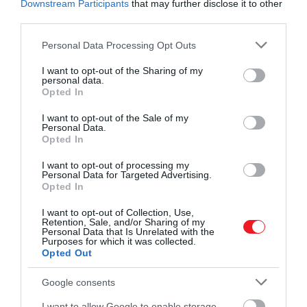
Downstream Participants
that may further disclose it to other
third parties.
Please note that this website/app uses one or more Google
Personal Data Processing Opt Outs
services and may gather and store information including but
not limited to your visit or usage behaviour. You may click to
I want to opt-out of the Sharing of my
personal data.
grant or deny consent to Google and its third-party tags to
Opted In
use your data for below specified purposes in below Google
consent section.
I want to opt-out of the Sale of my
Personal Data.
Opted In
I want to opt-out of processing my
Personal Data for Targeted Advertising.
Opted In
I want to opt-out of Collection, Use,
Retention, Sale, and/or Sharing of my
Personal Data that Is Unrelated with the
Purposes for which it was collected.
Opted Out
Google consents
I want to allow Google to enable storage