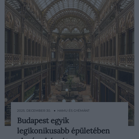
2025. DECEMBER 30. ● HAMU ÉS GYÉMÁNT
Budapest egyik
Ha még nincs programunk december 31-
legikonikusabb épületében
re, és többre vágyunk, mint egy átlagos