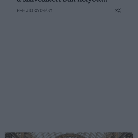
bővelkedett a jobbnál jobb vígjátékokban.
HAMU ÉS GYÉMÁNT
Legyen szó abszurd paródiáról, elegáns
krimiről vagy teljesen elszabadult
akciókomédiáról, ezekkel a filmekkel
garantáltan…