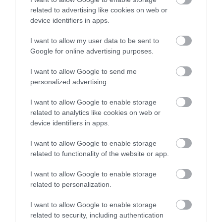
2025. DECEMBER 30. ● HAMU ÉS GYÉMÁNT
related to advertising like cookies on web or
device identifiers in apps.
Melyik országban ünneplik
Elsőre egyszerűnek tűnik a kérdés: a Föld
először és utoljára az újévet?
I want to allow my user data to be sent to
forog, az idő halad, így valahol mindig
Google for online advertising purposes.
korábban, máshol később köszönt be az
A…
újév. A valóságban azonban az időpontot
I want to allow Google to send me
HAMU ÉS GYÉMÁNT
nem kizárólag a Föld mozgása határozza
personalized advertising.
meg, hanem egy sor emberi döntés,
politikai és gazdasági szempont…
I want to allow Google to enable storage
related to analytics like cookies on web or
device identifiers in apps.
I want to allow Google to enable storage
related to functionality of the website or app.
I want to allow Google to enable storage
related to personalization.
I want to allow Google to enable storage
related to security, including authentication