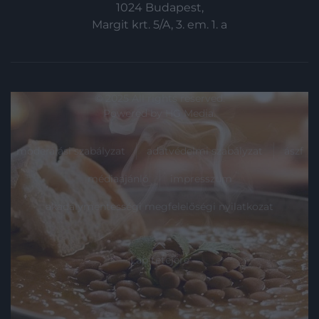
1024 Budapest,
Margit krt. 5/A, 3. em. 1. a
© 2025 All rights reserved.
Powered by
HG Media
.
moderálási szabályzat
adatvédelmi szabályzat
ászf
médiaajánló
impresszum
akadálymentességi megfelelőségi nyilatkozat
Lap tetejére