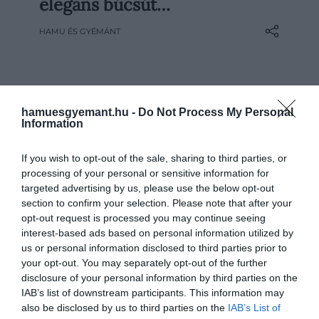
vacsora, a város egyik legszebb
elegáns búcsút…
épületében működő Párisi Passage
HAMU ÉS GYÉMÁNT
Restaurantban idén is két, karakterében
eltérő, mégis egyformán ünnepi esemény
közül választhatunk az év…
hamuesgyemant.hu -
Do Not Process My Personal
Information
If you wish to opt-out of the sale, sharing to third parties, or
processing of your personal or sensitive information for
targeted advertising by us, please use the below opt-out
section to confirm your selection. Please note that after your
opt-out request is processed you may continue seeing
interest-based ads based on personal information utilized by
us or personal information disclosed to third parties prior to
your opt-out. You may separately opt-out of the further
disclosure of your personal information by third parties on the
IAB’s list of downstream participants. This information may
also be disclosed by us to third parties on the
IAB’s List of