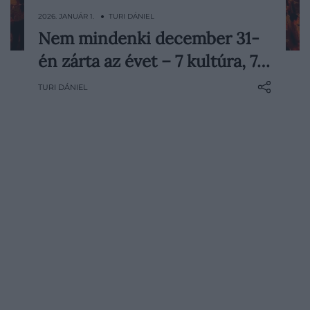
2026. JANUÁR 1. ● TURI DÁNIEL
Nem mindenki december 31-
Hajlamosak vagyunk természetesnek
én zárta az évet – 7 kultúra, 7…
venni, hogy az év vége egyet jelent
december utolsó napjával, ám a
TURI DÁNIEL
szilveszter, az éjféli visszaszámlálás és az
újévi jókívánságok elsősorban a nyugati,
keresztény hagyományokra épülő
kultúrkör sajátjai. A világ számos pontján
egészen más naptárak, vallások és…