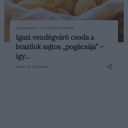
2026. JANUÁR 1. ● HAMU ÉS GYÉMÁNT
Igazi vendégváró csoda a
Ha pótszilveszterre keresünk valami
brazilok sajtos „pogácsája” –
gyors, mégis különleges vendégvárót, a
brazil pão de queijo telitalálat. Kívül
így…
enyhén ropogós, belül puha, intenzíven
HAMU ÉS GYÉMÁNT
sajtos falatok ezek, amelyek
gluténmentesek, és bármilyen
vendégségben pillanatok alatt elfogynak.