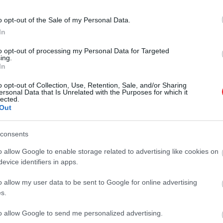
o opt-out of the Sale of my Personal Data.
In
to opt-out of processing my Personal Data for Targeted
ing.
In
2024. MÁJUS 12. ● HAMU ÉS GYÉMÁNT
o opt-out of Collection, Use, Retention, Sale, and/or Sharing
Mostantól fizetnünk kell,
ersonal Data that Is Unrelated with the Purposes for which it
A Balaton közelségében fekvő, 1996
lected.
ha meg szeretnénk nézni
óta őrizetlenül álló egykori szovjet
Out
laktanya kétségkívül Magyarország
a magyar…
legismertebb szellemvárosa. A
consents
HAMU ÉS GYÉMÁNT
Veszprémhez közeli
o allow Google to enable storage related to advertising like cookies on
Szentkirályszabadjának ezt a részét
evice identifiers in apps.
a köznyelvben sokszor csak „magyar
Csernobilként” említik – mostantól
o allow my user data to be sent to Google for online advertising
viszont fizetnünk kell, ha…
s.
to allow Google to send me personalized advertising.