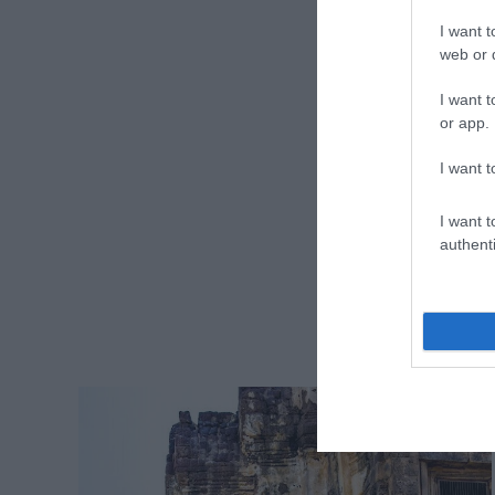
I want t
web or d
I want t
or app.
I want t
I want t
authenti