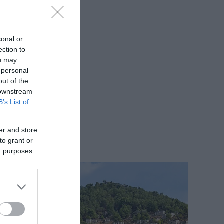
sonal or
ection to
ou may
 personal
out of the
 downstream
B’s List of
er and store
to grant or
ed purposes