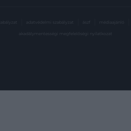
zabályzat
adatvédelmi szabályzat
ászf
médiaajánló
akadálymentességi megfelelőségi nyilatkozat