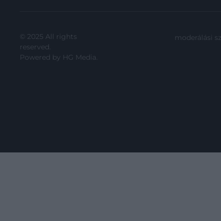
© 2025 All rights
moderálási s
reserved.
Powered by
HG Media
.