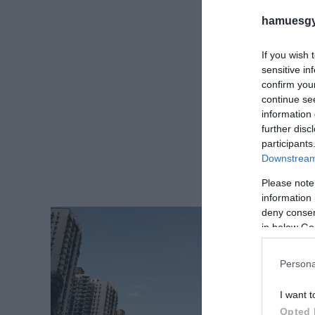
hamuesgy
If you wish 
sensitive in
confirm you
continue se
information 
further disc
participants
Downstream 
Please note
information 
deny consent
in below Go
Persona
I want t
Opted 