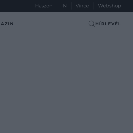
Haszon
IN
Vince
Webshop
AZIN
HÍRLEVÉL