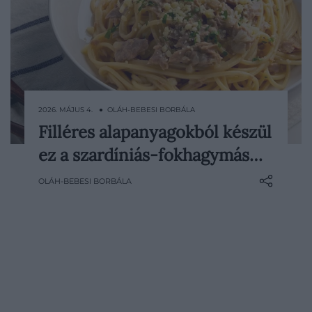
2026. MÁJUS 4. ● OLÁH-BEBESI BORBÁLA
Filléres alapanyagokból készül
Vannak ételek, amelyek elsőre
ez a szardíniás-fokhagymás…
szerénynek tűnnek, mégis többet adnak,
mint amit a hozzávalók listája alapján
OLÁH-BEBESI BORBÁLA
várnánk. Ez a szardíniás-fokhagymás
spagetti is ilyen: gyorsan elkészül, alig
kerül valamibe, mégis mély, összetett
ízeket hoz, amelyek egy klasszikus
tengeri…