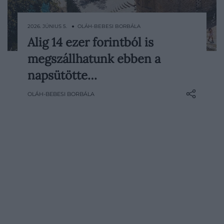
2026. JÚNIUS 5. ● OLÁH-BEBESI BORBÁLA
Alig 14 ezer forintból is
A nyaralás egyik legnagyobb anyagi
megszállhatunk ebben a
terhét általában a szállás jelenti. Egy új
felmérés szerint viszont továbbra is
napsütötte…
akadnak olyan európai országok, ahol a
OLÁH-BEBESI BORBÁLA
rövid távra kiadott szálláshelyek átlagos
éjszakánkénti költsége 40 euró, vagyis…