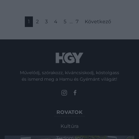
1
2
3
4
5
…
7
Következő
Művelődj, szórakozz, kíváncsiskodj, kóstolgass
és ismerd meg a Hamu és Gyémánt világát!
ROVATOK
Kultúra
Tudomány