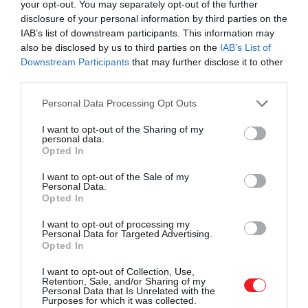
your opt-out. You may separately opt-out of the further
disclosure of your personal information by third parties on the
IAB’s list of downstream participants. This information may
also be disclosed by us to third parties on the
IAB’s List of
Downstream Participants
that may further disclose it to other
third parties.
2026. MÁJUS 22. ● OLÁH-BEBESI BORBÁLA
Please note that this website/app uses one or more Google
Personal Data Processing Opt Outs
Ez a csodás görög sziget
services and may gather and store information including but
Egy saját görög sziget első hallásra inkább
not limited to your visit or usage behaviour. You may click to
I want to opt-out of the Sharing of my
olcsóbb, mint egy londoni
personal data.
fantáziának tűnik, mint valódi
grant or deny consent to Google and its third-party tags to
Opted In
ingatlanpiaci lehetőségnek. Makri esete
lakás…
use your data for below specified purposes in below Google
consent section.
azonban jóval bonyolultabb ennél: a
I want to opt-out of the Sale of my
Personal Data.
OLÁH-BEBESI BORBÁLA
Görögország nyugati oldalán fekvő sziget
Opted In
ára látványosan visszaesett, ám az
alacsony összeg mögött komoly jogi…
I want to opt-out of processing my
Personal Data for Targeted Advertising.
Opted In
I want to opt-out of Collection, Use,
Retention, Sale, and/or Sharing of my
Personal Data that Is Unrelated with the
Purposes for which it was collected.