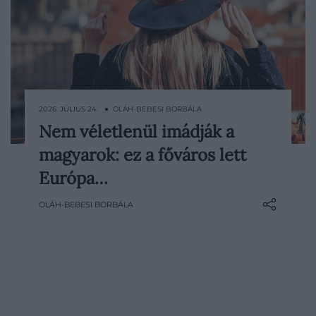
2026. JÚLIUS 24. ● OLÁH-BEBESI BORBÁLA
Nem véletlenül imádják a
Ez Prága: reggel átsétálunk a még
magyarok: ez a főváros lett
csendes Károly hídon, délután elveszünk
az óváros tornyai között, estére pedig már
Európa…
egy korsó cseh sör fölött nézzük, ahogy
OLÁH-BEBESI BORBÁLA
kigyúlnak a vár fényei. Egy új összeállítás
szerint mindehhez még vastag…