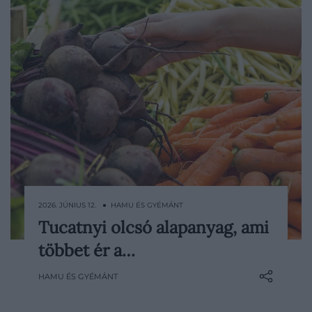
2026. JÚNIUS 12. ● HAMU ÉS GYÉMÁNT
Tucatnyi olcsó alapanyag, ami
Az egészséges étkezésről könnyű azt
többet ér a…
hinni, hogy drága alapanyagokkal,
különleges porokkal és divatos
HAMU ÉS GYÉMÁNT
„szuperélelmiszerekkel” kezdődik. Pedig a
dietetikusok szerint sokszor a