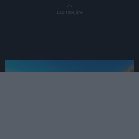
Lap tetejére