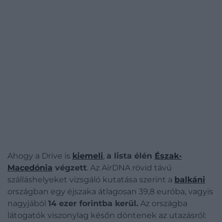
Ahogy a Drive is
kiemeli
,
a lista élén
Észak-
Macedónia
végzett
. Az AirDNA rövid távú
szálláshelyeket vizsgáló kutatása szerint a
balkáni
országban egy éjszaka átlagosan 39,8 euróba, vagyis
nagyjából
14 ezer forintba kerül.
Az országba
látogatók viszonylag későn döntenek az utazásról: