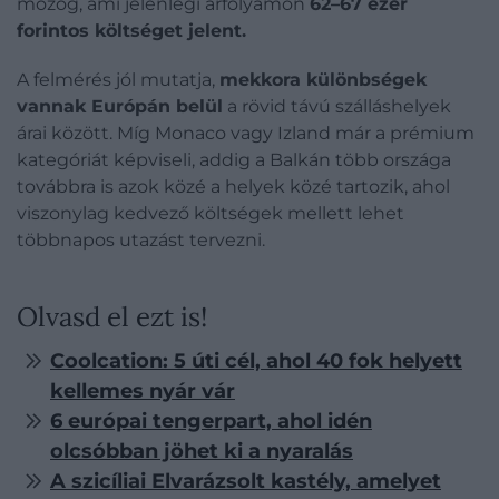
mozog, ami jelenlegi árfolyamon
62–67 ezer
forintos költséget jelent.
A felmérés jól mutatja,
mekkora különbségek
vannak Európán belül
a rövid távú szálláshelyek
árai között. Míg Monaco vagy Izland már a prémium
kategóriát képviseli, addig a Balkán több országa
továbbra is azok közé a helyek közé tartozik, ahol
viszonylag kedvező költségek mellett lehet
többnapos utazást tervezni.
Olvasd el ezt is!
Coolcation: 5 úti cél, ahol 40 fok helyett
kellemes nyár vár
6 európai tengerpart, ahol idén
olcsóbban jöhet ki a nyaralás
A szicíliai Elvarázsolt kastély, amelyet