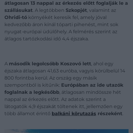
átlagosan 13 nappal az érkezés előtt foglalják le a
szállásukat
. A legtöbben
Szkopjét
, valamint az
Ohridi-tó
környékét keresik fel, amely jóval
kedvezőbb áron kínál tóparti pihenést, mint sok
nyugat-európai üdülőhely. A felmérés szerint az
átlagos tartózkodási idő 4,4 éjszaka.
A
második legolcsóbb Koszovó lett
, ahol egy
éjszaka átlagosan 41,63 euróba, vagyis körülbelül 14
800 forintba kerül. Az ország egy másik
szempontból is kitűnik:
Európában az ide utazók
foglalnak a legkésőbb
, átlagosan mindössze hét
nappal az érkezés előtt. Az adatok szerint a
látogatók 4,9 éjszakát töltenek itt, jellemzően egy
több államot érintő
balkáni körutazás
részeként
.