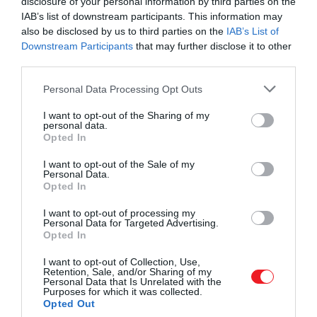
disclosure of your personal information by third parties on the
IAB’s list of downstream participants. This information may
also be disclosed by us to third parties on the
IAB’s List of
Downstream Participants
that may further disclose it to other
third parties.
Please note that this website/app uses one or more Google
Personal Data Processing Opt Outs
services and may gather and store information including but
not limited to your visit or usage behaviour. You may click to
I want to opt-out of the Sharing of my
personal data.
grant or deny consent to Google and its third-party tags to
Opted In
use your data for below specified purposes in below Google
consent section.
I want to opt-out of the Sale of my
Personal Data.
Opted In
I want to opt-out of processing my
Personal Data for Targeted Advertising.
Opted In
Koszovó
I want to opt-out of Collection, Use,
Fotó:
Mrika Selimi/Unsplash
Retention, Sale, and/or Sharing of my
Personal Data that Is Unrelated with the
Purposes for which it was collected.
Opted Out
A legkedvezőbb árú országok közé tartozik