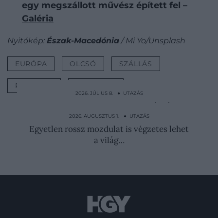
egy megszállott művész épített fel –
Galéria
Nyitókép:
Észak-Macedónia
/ Mi Yo/Unsplash
EURÓPA
OLCSÓ
SZÁLLÁS
RANGSOR
NYARALÁS
2026. JÚLIUS 8. ● UTAZÁS
Elpusztult Robin Hood legendás fája,
amely 1200 évig állt…
2026. AUGUSZTUS 1. ● UTAZÁS
Egyetlen rossz mozdulat is végzetes lehet
a világ…