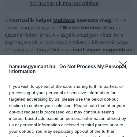
hol úszhatjuk meg olcsóbban
A
harmadik helyet
Moldova
szerezte meg
45,49
eurós, vagyis nagyjából
16 ezer forintos
átlagos
éjszakánkénti árral. A vizsgált országok közül itt a
legmagasabb a rövid távú szállások kihasználtsága,
ami arra utal, hogy Moldova
iránt egyre nagyobb az
érdeklődés
. A legtöbb látogató a fővárosban,
Kisinyovban
száll meg, és átlagosan 5,4 éjszakát tölt
hamuesgyemant.hu -
Do Not Process My Personal
az országban, ami az egyik leghosszabb átlagos
Information
tartózkodási idő Európában.
If you wish to opt-out of the sale, sharing to third parties, or
processing of your personal or sensitive information for
targeted advertising by us, please use the below opt-out
section to confirm your selection. Please note that after your
Figyelmedbe ajánljuk!
opt-out request is processed you may continue seeing
Portugália rejtett partszakaszát
interest-based ads based on personal information utilized by
választották Európa legjobb strandjának
us or personal information disclosed to third parties prior to
your opt-out. You may separately opt-out of the further