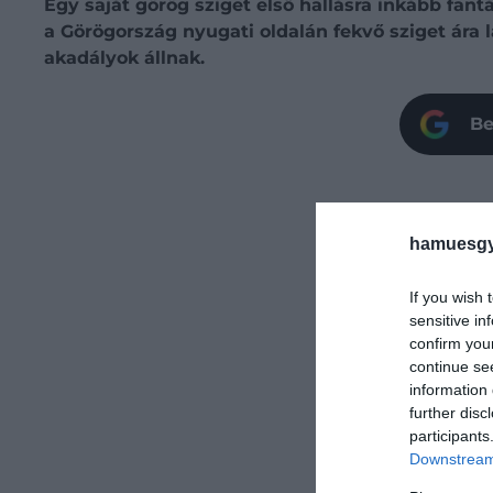
Egy saját görög sziget első hallásra inkább fant
a Görögország nyugati oldalán fekvő sziget ára
akadályok állnak.
Be
hamuesgy
If you wish 
sensitive in
confirm you
continue se
information 
further disc
participants
Downstream 