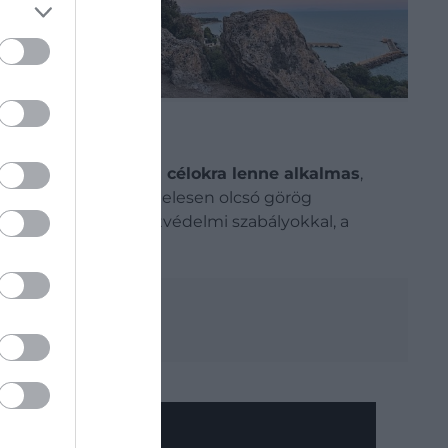
kább
mezőgazdasági célokra lenne alkalmas
,
Papíron tehát egy kivételesen olcsó görög
tt a szigorú természetvédelmi szabályokkal, a
ni 2026-ban