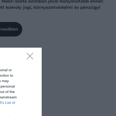
k. Makri esete azonban jóval bonyolultabb ennél:
ött komoly jogi, környezetvédelmi és pénzügyi
Keresőben
sonal or
ection to
ou may
 personal
out of the
 downstream
B’s List of