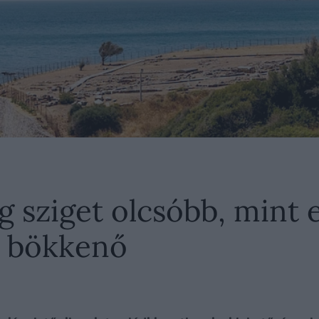
g sziget olcsóbb, mint 
y bökkenő