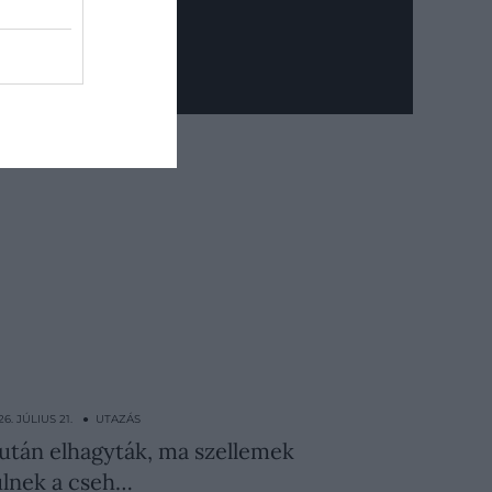
26. JÚLIUS 21. ● UTAZÁS
után elhagyták, ma szellemek
ülnek a cseh…