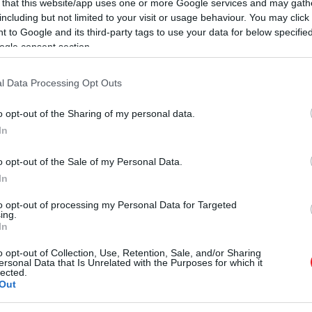
 that this website/app uses one or more Google services and may gath
gnagyobb tagja
, sziklás partvonallal, tiszta vízzel és érin
including but not limited to your visit or usage behaviour. You may click 
 8 millió eurós áron szerepelt a luxusingatlan-piac
 to Google and its third-party tags to use your data for below specifi
több
londoni
lakás..
ogle consent section.
l Data Processing Opt Outs
eszítette volna a természeti vonzerejét. A
probléma
in
rdőterületként tartják nyilván
, emellett közösségi jelen
o opt-out of the Sharing of my personal data.
oz is tartozik. Ez erősen korlátozza a fejlesztési lehetős
In
lyabb infrastruktúra kiépítéséhez pedig külön engedély
o opt-out of the Sale of my Personal Data.
In
to opt-out of processing my Personal Data for Targeted
ing.
In
o opt-out of Collection, Use, Retention, Sale, and/or Sharing
ersonal Data that Is Unrelated with the Purposes for which it
is társul a szigethez,
írja
a Time Out. Makrihoz adó- és tar
lected.
euróra rúghatnak. Vagyis a 247 ezer eurós ár önmagában c
Out
et vállalna magára.