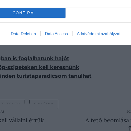
CONFIRM
Data Deletion
Data Access
Adatvédelmi szabályzat
gban is foglalhatunk hajót
löp-szigeteken kell keresnünk
 minden turistaparadicsom tanulhat
LTÉTELEK
GALÉRIA
ZÁS
20
ell vállalni értük
A tető beomlása 