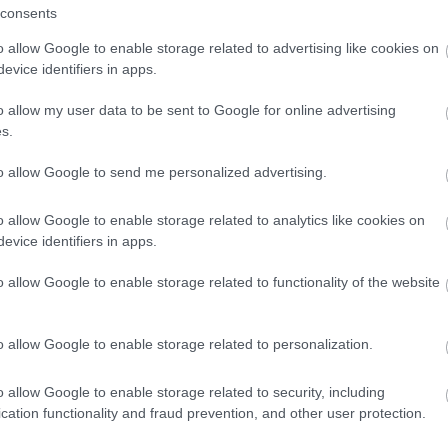
consents
o allow Google to enable storage related to advertising like cookies on
evice identifiers in apps.
paradicsoma meglepően közel van Budapesthez
o allow my user data to be sent to Google for online advertising
s.
t amit az első pillantásra vonzó ár sugall. A sziget legin
to allow Google to send me personalized advertising.
vízellátást és a hulladékkezelést is ki kellene építeni. 
nak jelenthet lehetőséget, aki az elszigetelt élet melle
o allow Google to enable storage related to analytics like cookies on
evice identifiers in apps.
gyi kockázatokkal is számolni tud.
o allow Google to enable storage related to functionality of the website
szló-listán: ezekre a strandokra érdemes figyel
o allow Google to enable storage related to personalization.
o allow Google to enable storage related to security, including
cation functionality and fraud prevention, and other user protection.