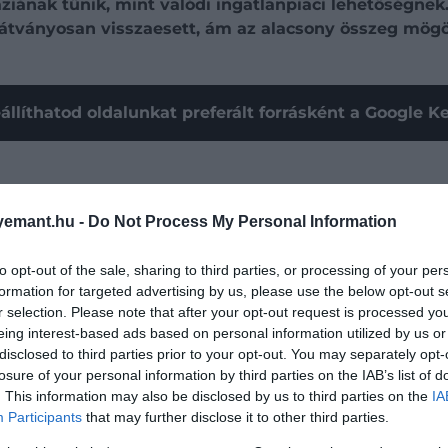
áziának tűnik, mint valódi ingatlanpiaci lehetőségne
 látványosan visszaesett, ám az alacsony összeg mög
állíthatod oldalunkat preferált forrásként a Google 
emant.hu -
Do Not Process My Personal Information
to opt-out of the sale, sharing to third parties, or processing of your per
formation for targeted advertising by us, please use the below opt-out s
r selection. Please note that after your opt-out request is processed y
eing interest-based ads based on personal information utilized by us or
disclosed to third parties prior to your opt-out. You may separately opt-
losure of your personal information by third parties on the IAB’s list of
. This information may also be disclosed by us to third parties on the
IA
Participants
that may further disclose it to other third parties.