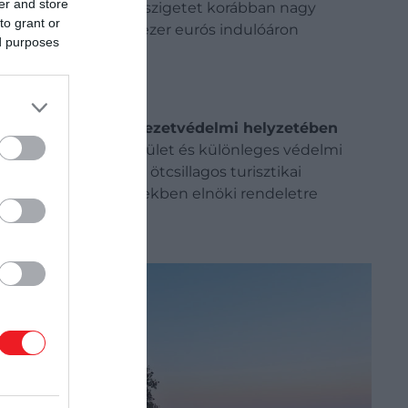
er and store
tetlen tájjal. A lakatlan szigetet korábban nagy
to grant or
on
. Most viszont 247 ezer eurós indulóáron
ed purposes
kább a
jogi és környezetvédelmi helyzetében
tőségű természeti terület és különleges védelmi
égeket: egy nagyobb, ötcsillagos turisztikai
ekre, bizonyos esetekben elnöki rendeletre
tozási ügyek kapcsolódnak, az állam felé
sak a történet egyik része:
a vevő egy