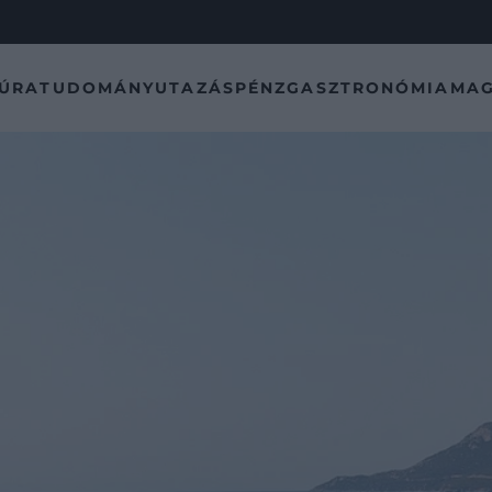
TÚRA
TUDOMÁNY
UTAZÁS
PÉNZ
GASZTRONÓMIA
MAG