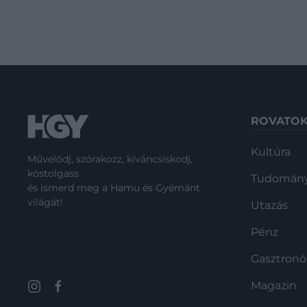
ROVATO
Kultúra
Művelődj, szórakozz, kíváncsiskodj,
kóstolgass
Tudomán
és ismerd meg a Hamu és Gyémánt
világát!
Utazás
Pénz
Gasztron
Magazin