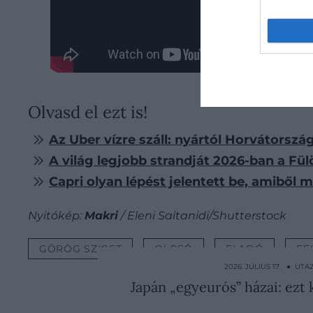
Olvasd el ezt is!
Az Uber vízre száll: nyártól Horvátorszá
A világ legjobb strandját 2026-ban a Fü
Capri olyan lépést jelentett be, amiből
Nyitókép:
Makri
/ Eleni Saitanidi/Shutterstock
GÖRÖG SZIGET
OLCSÓ
ELADÓ
FE
2026. JÚLIUS 17. ● UTA
Japán „egyeurós” házai: ezt k