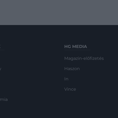
K
HG MEDIA
Magazin-előfizetés
y
Haszon
In
Vince
ómia