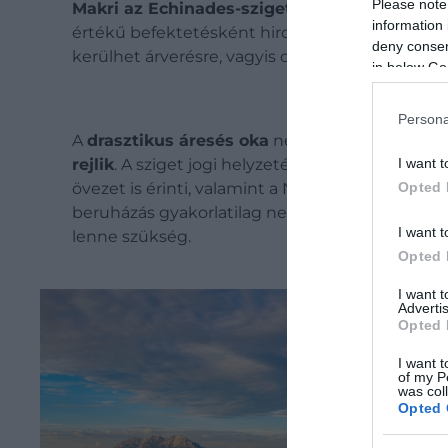
Please note
Makri az Echinades-szigetcsoport ötödik le
information 
értékű befektetésként hirdették,
2022-ben még
deny consent
kerülhet árverésre, vagyis olcsóbb, mint a leg
in below Go
Persona
A
drasztikus áresés oka
nem az, hogy Makri elv
rejlik
.
A sziget jogi helyzetét bonyolítja, hogy e
I want t
övezet is érinti, valamint a Natura 2000 hálózath
Opted 
beruházás gyakorlatilag nem jöhet szóba, komo
I want t
lenne szükség.
Opted 
I want 
Advertis
Opted 
I want t
of my P
A kedvezőnek tűnő ár mellett
pénzügyi teher
was col
fennálló követelések pedig legalább 20 millió 
Opted 
rendkívül összetett jogi és pénzügyi helyzet