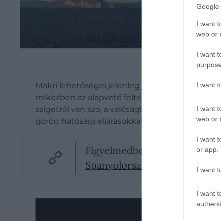
Google 
Ez is érdekelhet!
I want t
web or d
Európa legnyugodtabb nyári 
I want t
purpose
Makri lehetőségei jelenleg jóval szűkebbek, min
I want 
miközben az alapvető feltételeket, az áramot, a 
szigetről van szó, a valóságban azonban csak an
I want t
web or d
görög hatósági eljárásokkal és a jelentős pénzü
I want t
Figyelmedbe ajánljuk!
or app.
Spanyolország tarolt a Kék Zá
I want t
I want t
authenti