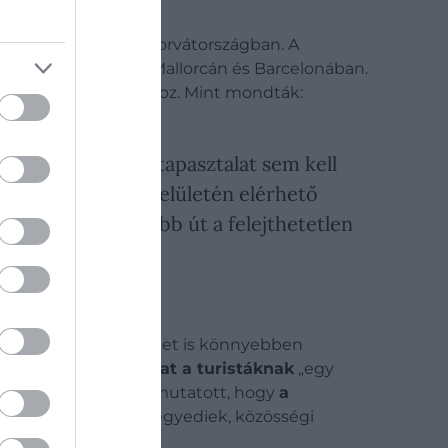
 Olaszországban és Horvátországban. A
opez-ban, Nizzában, Mallorcán és Barcelonában.
pi utazási szokásokhoz. Mint mondták:
yre, és előzetes tapasztalat sem kell
ek a Click&Boat felületén elérhető
Ez a legegyszerűbb út a felejthetetlen
s part menti területeket is könnyebben
rugalmasságot adhat a turistáknak
„egy
írja
, Berces arra is rámutatott, hogy
a
ogramokat, amelyek egyediek, közösségi