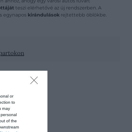
n ahhoz, ahogy egy városi autós fuvart
ttáját
teszi elérhetővé az új rendszerben. A
 és egynapos
kirándulások
rejtettebb öblökbe.
 partokon
sonal or
ection to
ou may
 personal
out of the
 downstream