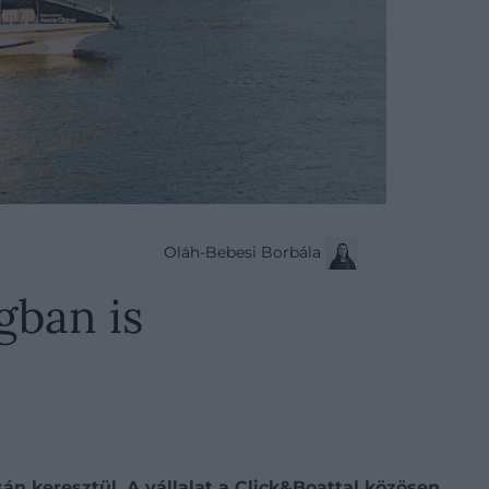
Oláh-Bebesi Borbála
gban is
án keresztül. A vállalat a Click&Boattal közösen