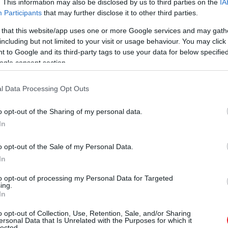
. This information may also be disclosed by us to third parties on the
IA
Participants
that may further disclose it to other third parties.
 that this website/app uses one or more Google services and may gath
including but not limited to your visit or usage behaviour. You may click 
 to Google and its third-party tags to use your data for below specifi
ogle consent section.
A bejegyzés megtekintése az Instagramon
l Data Processing Opt Outs
o opt-out of the Sharing of my personal data.
In
o opt-out of the Sale of my Personal Data.
In
to opt-out of processing my Personal Data for Targeted
ing.
In
Uber (@uber) által megosztott bejegyzés
o opt-out of Collection, Use, Retention, Sale, and/or Sharing
ersonal Data that Is Unrelated with the Purposes for which it
lected.