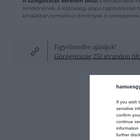
A szolgáltatás keretein belül
a felhasználók n
rendelnének. A közösségi alapú hajóbérléssel 
kínálatban tematikus élmények is szerepelnek
Figyelmedbe ajánljuk!
Görögország 251 strandon til
hamuesgy
If you wish 
sensitive in
confirm you
continue se
information 
further disc