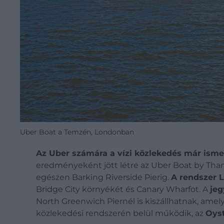
Uber Boat a Temzén, Londonban
Az Uber számára a vízi közlekedés már isme
eredményeként jött létre az Uber Boat by Thame
egészen Barking Riverside Pierig.
A rendszer L
Bridge City környékét és Canary Wharfot. A
jeg
North Greenwich Piernél is kiszállhatnak, amely
közlekedési rendszerén belül működik, az
Oyst