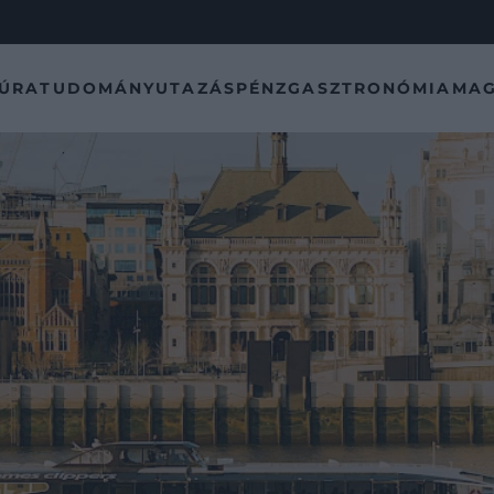
TÚRA
TUDOMÁNY
UTAZÁS
PÉNZ
GASZTRONÓMIA
MAG