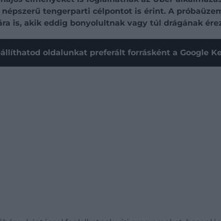
b népszerű tengerparti célpontot is érint. A próbaüze
 is, akik eddig bonyolultnak vagy túl drágának érezt
állíthatod oldalunkat preferált forrásként a Google 