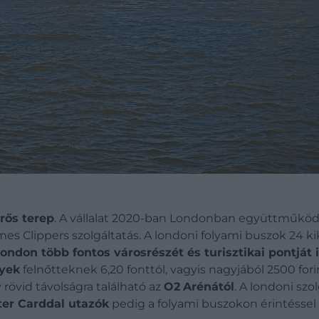
rős terep
. A vállalat 2020-ban Londonban együttműködé
s Clippers szolgáltatás. A londoni folyami buszok 24 ki
ondon több fontos városrészét és turisztikai pontját 
yek
felnőtteknek 6,20 fonttól, vagyis nagyjából 2500 fo
 rövid távolságra található az
O2
Arénától
. A londoni szo
er Carddal utazók
pedig a folyami buszokon érintéssel 