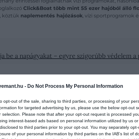
éhány érintéssel foglalhatnak vízi programokat, hasonlóa
foglalkozó
Click&Boat több mint 55 ezer hajóból álló flo
, köztük
naplementés hajózások
, vízi sportprogramok
tja be a napágyakat – egyre szigorúbb védelem a
emant.hu -
Do Not Process My Personal Information
to opt-out of the sale, sharing to third parties, or processing of your per
formation for targeted advertising by us, please use the below opt-out s
r selection. Please note that after your opt-out request is processed y
eing interest-based ads based on personal information utilized by us or
disclosed to third parties prior to your opt-out. You may separately opt-
losure of your personal information by third parties on the IAB’s list of