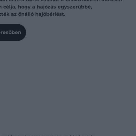
m célja, hogy a hajózás egyszerűbbé,
ék az önálló hajóbérlést.
Keresőben