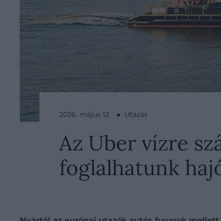
2026. május 12. ● Utazás
Az Uber vízre sz
foglalhatunk haj
Nyártól az európai utazók autós fuvarok mellett