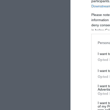
participants
Downstream 
Please note
information 
deny consent
in below Go
Persona
I want t
Opted 
I want t
Opted 
I want 
Advertis
Opted 
I want t
of my P
was col