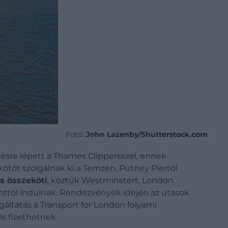
Fotó:
John Lazenby/Shutterstock.com
sre lépett a Thames Clippersszel, ennek
kötőt szolgálnak ki a Temzén, Putney Piertől
is összeköti
, köztük Westminstert, London
rinttól indulnak. Rendezvények idején az utasok
lgáltatás a Transport for London folyami
is fizethetnek.