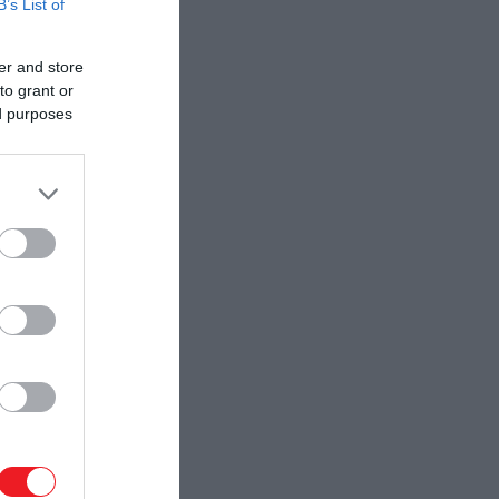
B’s List of
er and store
to grant or
ed purposes