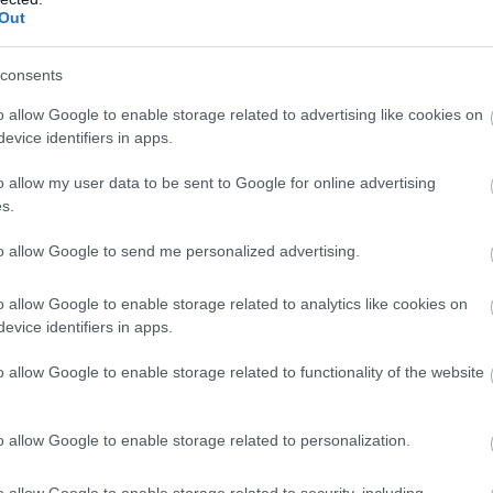
Out
l
Portugáliában, Franciaországban,
Spanyolországban
,
an jelenik meg, köztük Splitben, Dubrovnikban, Saint-Tr
consents
y a hajózás ezzel sokkal közelebb kerülhet a mindenna
o allow Google to enable storage related to advertising like cookies on
evice identifiers in apps.
dennapi mobilitás részévé. Nincs szükség engedél
o allow my user data to be sent to Google for online advertising
s.
ondoskodik az útról, az árak pontosan megegyezn
azok a magas minőségi elvárások érvényesülnek. 
to allow Google to send me personalized advertising.
o allow Google to enable storage related to analytics like cookies on
evice identifiers in apps.
o allow Google to enable storage related to functionality of the website
a szerint az együttműködés olyan szigeteket, öblöket é
ban nehezebben jutott volna el.
Az új modell nagyobb 
os kirándulások költsége nélkül”. Ahogy az Euronews is
o allow Google to enable storage related to personalization.
b generációk körében
. Egyre többen keresnek olyan pr
ként maradnak meg az utazásból.
o allow Google to enable storage related to security, including