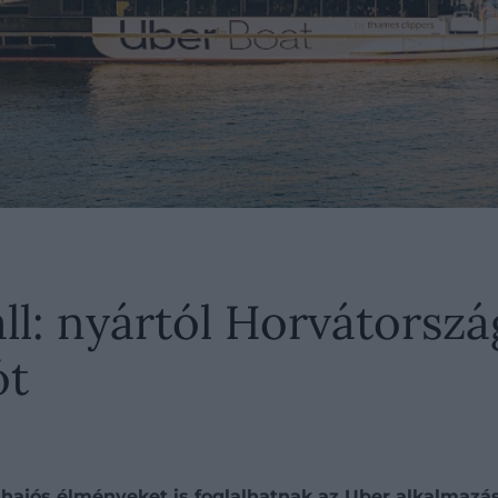
áll: nyártól Horvátorszá
ót
 hajós élményeket is foglalhatnak az Uber alkalmazás