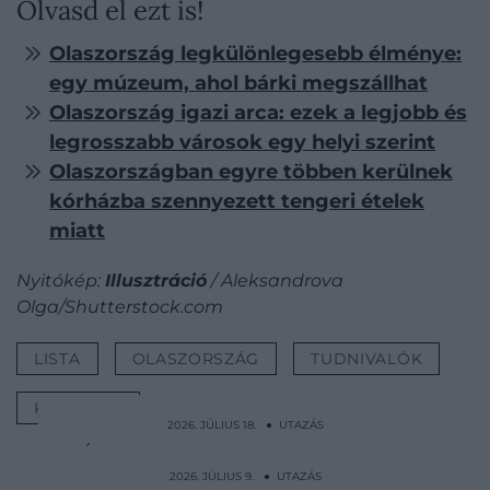
Olvasd el ezt is!
Olaszország legkülönlegesebb élménye:
egy múzeum, ahol bárki megszállhat
Olaszország igazi arca: ezek a legjobb és
legrosszabb városok egy helyi szerint
Olaszországban egyre többen kerülnek
kórházba szennyezett tengeri ételek
miatt
Nyitókép:
Illusztráció
/ Aleksandrova
Olga/Shutterstock.com
LISTA
OLASZORSZÁG
TUDNIVALÓK
KÖLTÖZÉS
2026. JÚLIUS 18. ● UTAZÁS
Újabb népszerű olasz településnek lett
elege: komoly…
2026. JÚLIUS 9. ● UTAZÁS