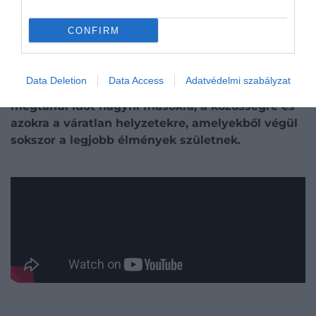
szigorú napirendhez, állandó rohanáshoz és
munkaközpontú gondolkodáshoz szokott, annak ez
CONFIRM
eleinte zavaró lehet. Ott egyszerűen
udvariatlanságnak hathat, ha valaki mindig arra
hivatkozik, hogy elfoglalt. Idővel viszont éppen ez
Data Deletion
Data Access
Adatvédelmi szabályzat
adhatja az élet egyik legnagyobb értékét:
az ember
megtanul időt hagyni másokra, a közösségre és
azokra a váratlan helyzetekre, amelyekből végül
sokszor a legjobb élmények születnek.