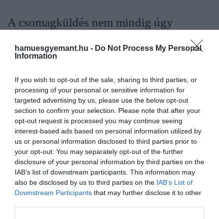
A csomagküldés nem mindig úgy
működik, ahogy várnánk
hamuesgyemant.hu -
Do Not Process My Personal
Information
Egy kisvárosban a postai és futárszolgálatos
kézbesítés egészen sajátos élmény lehet.
If you wish to opt-out of the sale, sharing to third parties, or
Előfordulhat, hogy a csomag ugyan megérkezik a
processing of your personal or sensitive information for
településre, de nem feltétlenül a címzett házához.
targeted advertising by us, please use the below opt-out
Lehet, hogy a bárban, a pékségben, a bankban vagy
section to confirm your selection. Please note that after your
opt-out request is processed you may continue seeing
egy ismerősnél landol, majd valaki szól, hogy át
interest-based ads based on personal information utilized by
lehet venni. Ez kaotikusnak hangzik, és bizony az is
us or personal information disclosed to third parties prior to
tud lenni, főleg ha valaki munkához szükséges
your opt-out. You may separately opt-out of the further
eszközöket rendel. Ugyanakkor van benne valami
disclosure of your personal information by third parties on the
nagyon személyes is
: idővel a futárok megismerik
IAB’s list of downstream participants. This information may
az embert, az utcán szólnak, hová tették a
also be disclosed by us to third parties on the
IAB’s List of
csomagot, és az egész rendszer inkább
Downstream Participants
that may further disclose it to other
third parties.
közösségi alapon kezd működni.