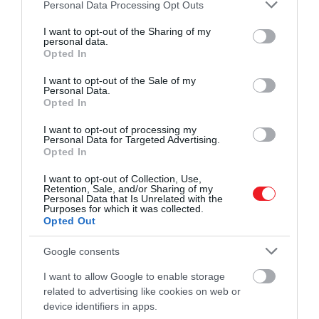
Please note that this website/app uses one or more Google
Personal Data Processing Opt Outs
A bürokrácia sok türelmet igényel
services and may gather and store information including but
not limited to your visit or usage behaviour. You may click to
I want to opt-out of the Sharing of my
personal data.
grant or deny consent to Google and its third-party tags to
Aki ingatlant venne Olaszországban, vagy
Opted In
use your data for below specified purposes in below Google
komolyabb hivatalos ügyet intézne, annak
fel kell
consent section.
I want to opt-out of the Sale of my
készülnie a közjegyzők világára
. Az olasz
Personal Data.
rendszerben a közjegyző rendkívül fontos szereplő,
Opted In
az ügyintézés pedig sokkal lassabb és drágább
I want to opt-out of processing my
lehet, mint más országokban. Időpontot kell kérni,
Personal Data for Targeted Advertising.
sokszor hosszú várakozással, a dokumentumokat
Opted In
részletesen átnézik, majd a végén jelentős összeget
I want to opt-out of Collection, Use,
kell fizetni.
Retention, Sale, and/or Sharing of my
Personal Data that Is Unrelated with the
Purposes for which it was collected.
Opted Out
Google consents
Ingatlanvásárlásnál ez akár több ezer eurós
tétel is lehet.
I want to allow Google to enable storage
related to advertising like cookies on web or
device identifiers in apps.
Aki egyszerű, gyors ügyintézéshez szokott, annak ez