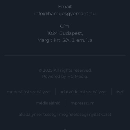
Email:
info@hamuesgyemant.hu
Cím:
1024 Budapest,
Margit krt. 5/A, 3. em. 1. a
© 2025 All rights reserved.
Powered by
HG Media
.
moderálási szabályzat
adatvédelmi szabályzat
ászf
médiaajánló
impresszum
akadálymentességi megfelelőségi nyilatkozat