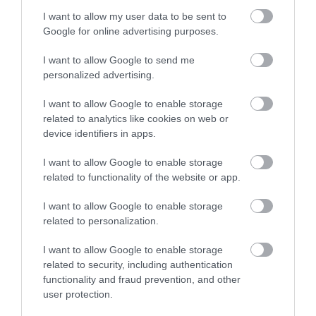
az egyik legnehezebben emészthető része az olasz
I want to allow my user data to be sent to
mindennapoknak.
Google for online advertising purposes.
I want to allow Google to send me
Ez is érdekelhet!
personalized advertising.
Ezért nem sikerül úgy a tésztánk, mint
az olaszoknak: minden a serpenyőben
I want to allow Google to enable storage
dől el
related to analytics like cookies on web or
device identifiers in apps.
Az időhöz és a társas kapcsolatokhoz
I want to allow Google to enable storage
related to functionality of the website or app.
való viszony egészen más
I want to allow Google to enable storage
Olaszországban, különösen kisebb
related to personalization.
közösségekben
a mindennapi élet ritmusát
I want to allow Google to enable storage
erősen meghatározzák a társas kapcsolatok.
related to security, including authentication
Valaki bekopog egy kávéra, az utcán megállítanak
functionality and fraud prevention, and other
beszélgetni, egy gyors ügyintézésből pedig
user protection.
könnyen hosszabb társalgás lesz. Aki nagyon