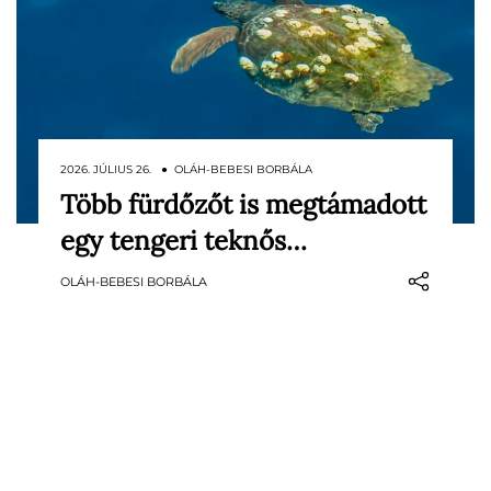
2026. JÚLIUS 26. ● OLÁH-BEBESI BORBÁLA
Több fürdőzőt is megtámadott
Szokatlan támadássorozat zavarta meg a
egy tengeri teknős…
strandolást a horvát tengerparton: egy
nagy termetű tengeri teknős több
OLÁH-BEBESI BORBÁLA
fürdőzőt is megharapott Split közelében.
Néhány sérültet kórházba kellett vinni,
volt, akinek a sebét össze is…