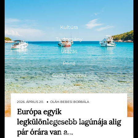
ROVATOK
Kultúra
Tudomány
Utazás
Pénz
Gasztronómia
Magazin
2026. ÁPRILIS 20. ● OLÁH-BEBESI BORBÁLA
HG MEDIA
Európa egyik
Az Adriai-tenger partvidéke tele van
legkülönlegesebb lagúnája alig
Magazin-előfizetés
látványos helyekkel, de éppen emiatt
könnyű elsiklani azok felett, amelyek egy
pár órára van a…
Haszon
kicsit kilógnak a megszokott képből. A