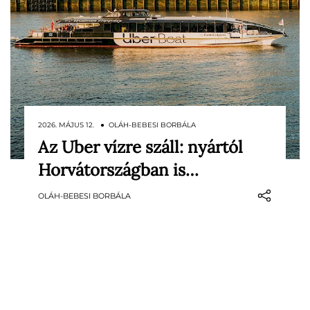
2026. MÁJUS 12. ● OLÁH-BEBESI BORBÁLA
Az Uber vízre száll: nyártól
Nyártól az európai utazók autós fuvarok
Horvátországban is…
mellett hajós élményeket is foglalhatnak
az Uber alkalmazásán keresztül. A vállalat
OLÁH-BEBESI BORBÁLA
a Click&Boattal közösen indítja el az Uber
Boat szolgáltatást, amely több népszerű
tengerparti célpontot is érint. A
próbaüzem…