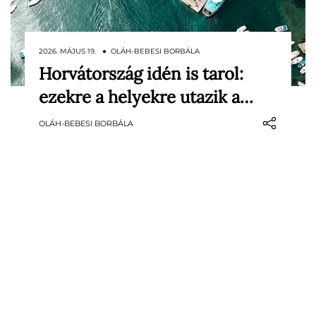
2026. MÁJUS 19. ● OLÁH-BEBESI BORBÁLA
Horvátország idén is tarol:
Horvátország 2026 nyarán is az egyik
ezekre a helyekre utazik a…
legbiztosabb külföldi választás a magyar
utazók körében. A friss előfoglalási adatok
OLÁH-BEBESI BORBÁLA
szerint továbbra is az apartmanos, autóval
könnyen elérhető, többnapos tengerparti
nyaralások vezetik a…