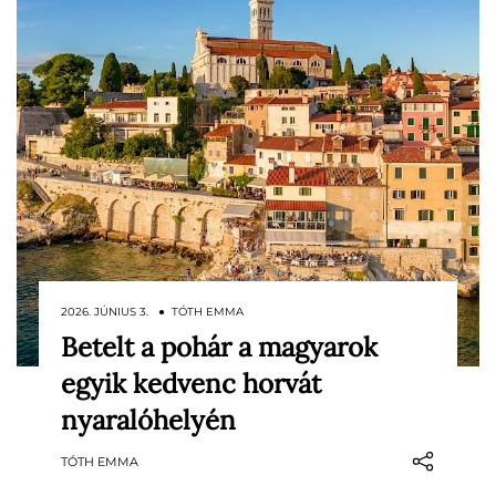
2026. JÚNIUS 3. ● TÓTH EMMA
Betelt a pohár a magyarok
Rovinj Horvátország egyik legkedveltebb
egyik kedvenc horvát
úti célja, ám a népszerűségnek itt is
megvan az ára: a városvezetés szerint a
nyaralóhelyén
turizmus mára túl nagy nyomást helyez a
TÓTH EMMA
helyiek mindennapjaira. A történelmi
óvárosban ezért akár két évre