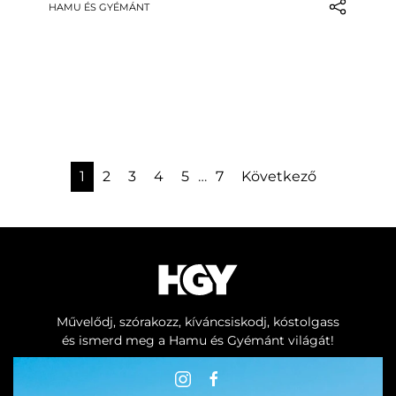
HAMU ÉS GYÉMÁNT
partoknál talált lelet egy kereskedelmi
hajó működésébe és karbantartásába
enged betekintést…
1
2
3
4
5
…
7
Következő
Művelődj, szórakozz, kíváncsiskodj, kóstolgass
és ismerd meg a Hamu és Gyémánt világát!