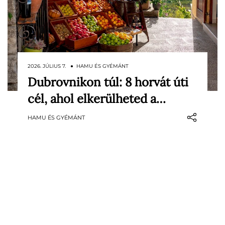
2026. JÚLIUS 7. ● HAMU ÉS GYÉMÁNT
Dubrovnikon túl: 8 horvát úti
Horvátországról elsőre sokaknak ma is
cél, ahol elkerülheted a…
Dubrovnik, Split, Zágráb vagy a dalmát
tengerpart zsúfolt nyári képei jutnak
HAMU ÉS GYÉMÁNT
eszükbe. Pedig az ország
legemlékezetesebb részei gyakran éppen
ott kezdődnek, ahol már ritkulnak a
turistacsoportok: dombtetőre épült
isztriai falvakban…