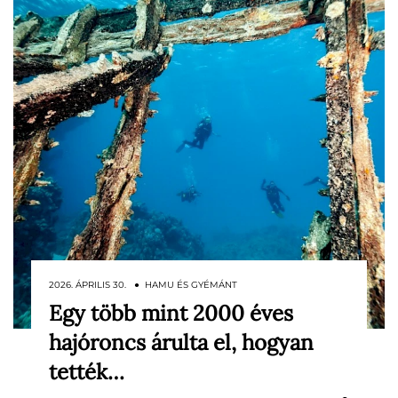
2026. ÁPRILIS 30. ● HAMU ÉS GYÉMÁNT
Egy több mint 2000 éves
Egy több mint kétezer éves, még 2016-
hajóroncs árulta el, hogyan
ban feltárt római hajóroncs új elemzése
mutatta meg, hogyan tették vízállóvá
tették…
hajóikat az ókori mesterek. A horvát