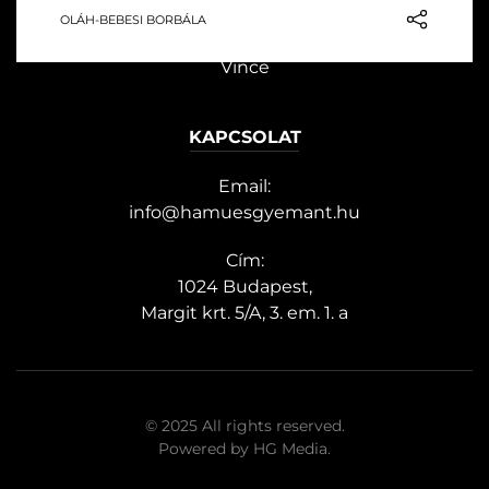
OLÁH-BEBESI BORBÁLA
Split és Trogir közelében fekvő Kék
In
Lagúna (Krknjaši-öböl) ilyen: egy sekély,
Vince
világos öböl, amelynek…
KAPCSOLAT
Email:
info@hamuesgyemant.hu
Cím:
1024 Budapest,
Margit krt. 5/A, 3. em. 1. a
© 2025 All rights reserved.
Powered by
HG Media
.