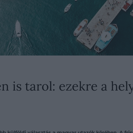
 is tarol: ezekre a hel
b külföldi választás a magyar utazók körében. A friss