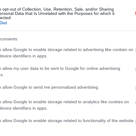
o opt-out of Collection, Use, Retention, Sale, and/or Sharing
ersonal Data that Is Unrelated with the Purposes for which it
lected.
Out
ás mellé
aktívabb napokat
is terveznek. A Paklenicai Riv
nalak és hegymászóhelyek várják a látogatókat, a térsé
ban
a
Kvarner-öböl
vezeti a horvátországi foglalásokat: a
consents
 29 százalékkal követi, Isztria 15 százalékot,
Split térség
o allow Google to enable storage related to advertising like cookies on
evice identifiers in apps.
o allow my user data to be sent to Google for online advertising
s.
vezhetik a horvátok vendégszeretetét a digitáli
to allow Google to send me personalized advertising.
o allow Google to enable storage related to analytics like cookies on
evice identifiers in apps.
ország
a magyaroknál továbbra is a hosszabb nyári 
de 6 éjszakára szól, ezt követik az 5 éjszakás pihenések.
o allow Google to enable storage related to functionality of the website
akánál hosszabb nyaralások már ritkábbak.
A társaságok
l
, ezek adják az összes horvátországi előfoglalás 30 százal