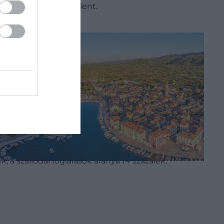
 baráti nyaralást jelent.
ia kell
A
főszezoni horvátországi utak
több mint
 negyede a 270 és 370 ezer forint közötti
tőbb utak teszik ki. A 170 ezer forint alatti
nyolc magyar vendég apartmanba foglal
 a szállodai foglalások aránya 14 százalék.