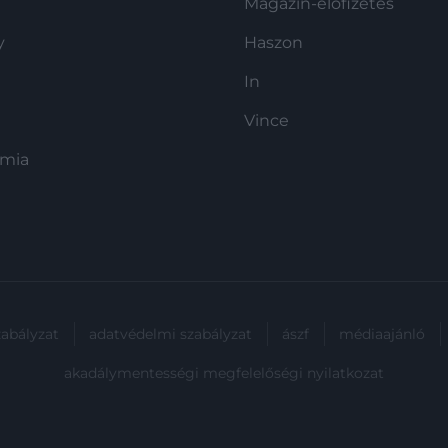
Magazin-előfizetés
y
Haszon
In
Vince
ómia
zabályzat
adatvédelmi szabályzat
ászf
médiaajánló
akadálymentességi megfelelőségi nyilatkozat