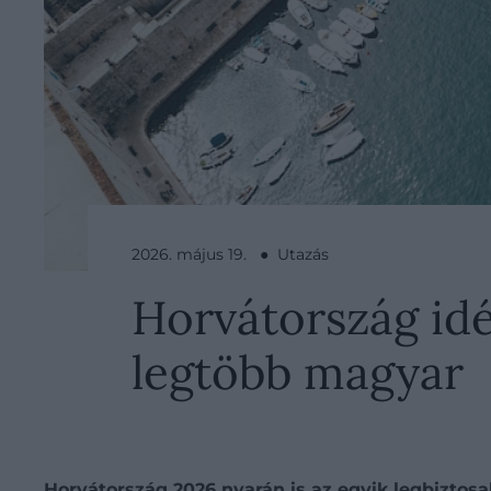
2026. május 19. ● Utazás
Horvátország idén
legtöbb magyar
Horvátország 2026 nyarán is az egyik legbiztosab