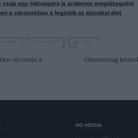
r csak egy hétvégére is érdemes meglátogatni
ben a városokban a legjobb az éjszakai élet
ÚTI CÉL
MAGYAROK
GALÉRIA
len vérontás a
Olaszország letaro
K
HG MEDIA