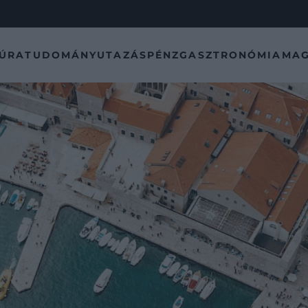
TÚRA
TUDOMÁNY
UTAZÁS
PÉNZ
GASZTRONÓMIA
MAG