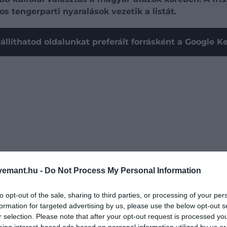
 tengerparti nyaralások vezetik a listát.
állíthatod oldalunkat preferált forrásként a Google 
emant.hu -
Do Not Process My Personal Information
to opt-out of the sale, sharing to third parties, or processing of your per
formation for targeted advertising by us, please use the below opt-out s
 látszik, hogy a legtöbben a nyári szabadság meghatározó
r selection. Please note that after your opt-out request is processed y