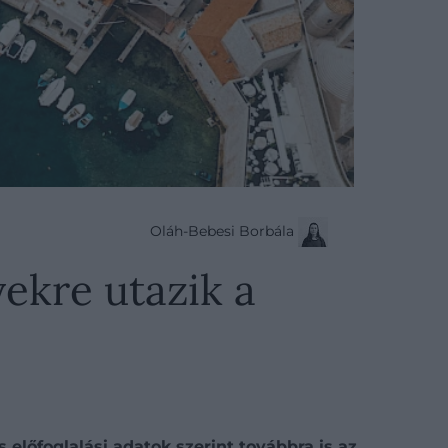
Oláh-Bebesi Borbála
yekre utazik a
 előfoglalási adatok szerint továbbra is az