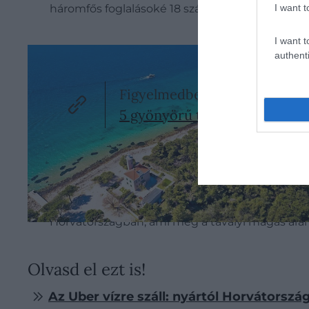
I want t
háromfős foglalásoké 18 százalék, vagyis Horvát
I want t
authenti
Figyelmedbe ajánljuk!
5 gyönyörű természeti csoda 
Bár a foglalási összegek széles skálán mozogna
harmadában a vendégek 370 ezer forint feletti é
kategóriába tartozik, míg a fennmaradó, bő huszo
foglalások aránya 14 százalék. A szállástípusok
Horvátországban, ami még a tavalyi magas arányt
Olvasd el ezt is!
Az Uber vízre száll: nyártól Horvátorszá