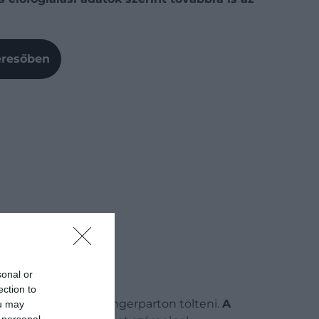
Keresőben
sonal or
ection to
 részét tervezik a tengerparton tölteni.
A
ou may