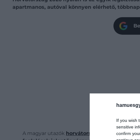
apartmanos, autóval könnyen elérhető, többnapos
Be
hamuesgy
If you wish 
sensitive in
A magyar utazók
horvátországi
foglalásain jól
confirm you