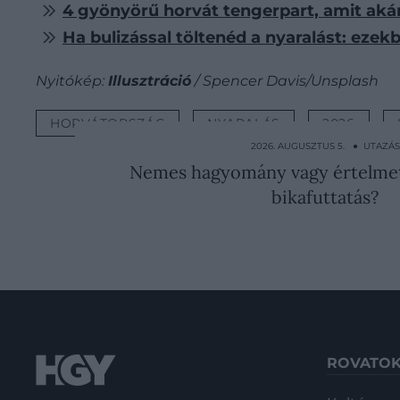
4 gyönyörű horvát tengerpart, amit aká
Ha bulizással töltenéd a nyaralást: ezek
Nyitókép:
Illusztráció
/ Spencer Davis/Unsplash
HORVÁTORSZÁG
NYARALÁS
2026
2026. AUGUSZTUS 5. ● UTAZÁS
Nemes hagyomány vagy értelmet
bikafuttatás?
ROVATO