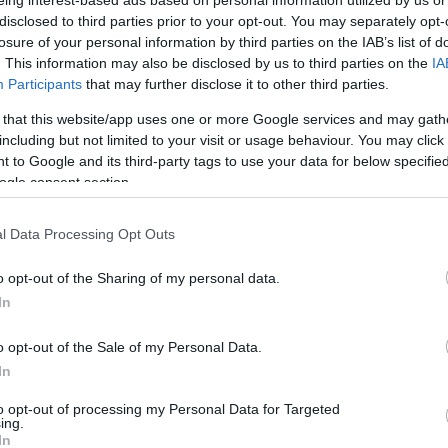
eing interest-based ads based on personal information utilized by us or
 vagyis sokan nem gyors hétvégi kiruccanásként, inkáb
disclosed to third parties prior to your opt-out. You may separately opt-
 települések között idén
Vir, Crikvenica és Starigrad
sze
losure of your personal information by third parties on the IAB’s list of
 autóval is egyszerűen elérhető, ami a magyar utazóknál 
. This information may also be disclosed by us to third parties on the
IA
aterna világítótorony és a vörös sziklák is hozzátartoznak
Participants
that may further disclose it to other third parties.
 that this website/app uses one or more Google services and may gath
including but not limited to your visit or usage behaviour. You may click 
 to Google and its third-party tags to use your data for below specifi
rejlik. Budapesttől nagyjából 500 kilométerre fekszik, íg
ogle consent section.
i. A Kvarner-öböl ismert üdülővárosa főként
családbará
akaszokkal és könnyen elérhető kirándulóhelyekkel. Selce
l Data Processing Opt Outs
programokkal kiegészíteni.
o opt-out of the Sharing of my personal data.
In
o opt-out of the Sale of my Personal Data.
In
to opt-out of processing my Personal Data for Targeted
ing.
In