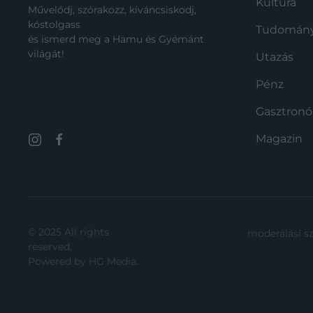
Kultúra
Művelődj, szórakozz, kíváncsiskodj,
kóstolgass
Tudomán
és ismerd meg a Hamu és Gyémánt
világát!
Utazás
Pénz
Gasztron
Magazin
© 2025 All rights
moderálási s
reserved.
Powered by
HG Media
.