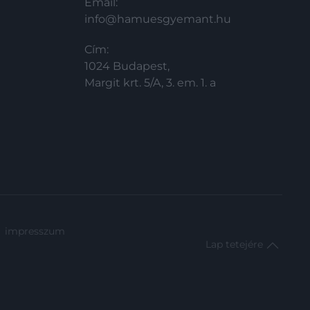
Email:
info@hamuesgyemant.hu
Cím:
1024 Budapest,
Margit krt. 5/A, 3. em. 1. a
impresszum
Lap tetejére