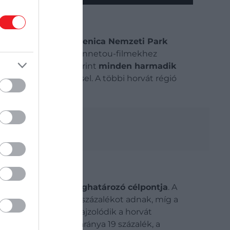
iéra központja a
Paklenica Nemzeti Park
ghez pedig több, a Winnetou-filmekhez
 Szallas.hu adatai szerint
minden harmadik
e
13 százalékot képvisel. A többi horvát régió
s nomádok
pihenések egyik meghatározó célpontja
. A
 A 4 éjszakás utak 13 százalékot adnak, míg a
 mérete
alapján is kirajzolódik a horvát
ékát. A kétfős utak aránya 19 százalék, a