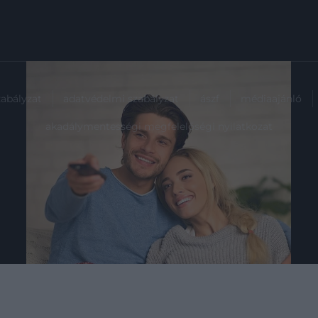
zabályzat
adatvédelmi szabályzat
ászf
médiaajánló
akadálymentességi megfelelőségi nyilatkozat
2025. DECEMBER 27. ● HAMU ÉS GYÉMÁNT