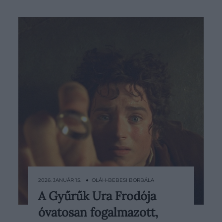
2026. JANUÁR 15. ● OLÁH-BEBESI BORBÁLA
A Gyűrűk Ura Frodója
Az utóbbi időszakban egyre több hír
óvatosan fogalmazott,
érkezik A Gyűrűk Ura-univerzum