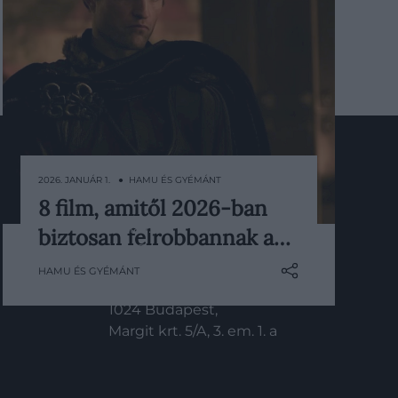
2026. JANUÁR 1. ● HAMU ÉS GYÉMÁNT
KAPCSOLAT
8 film, amitől 2026-ban
Az új évben egyszerre érkeznek
Email:
biztosan felrobbannak a…
nagyszabású irodalmi adaptációk,
info@hamuesgyemant.hu
kultikus folytatások és olyan szerzői
HAMU ÉS GYÉMÁNT
filmek, amelyek körül már a
Cím:
bemutató előtt hónapokkal is óriási
1024 Budapest,
az érdeklődés. Íme nyolc alkotás,
Margit krt. 5/A, 3. em. 1. a
amiről 2026-ban biztosan mindenki
beszélni…