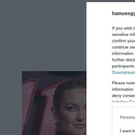
hamuesgy
If you wish 
sensitive in
confirm you
continue se
information 
further disc
participants
Downstream 
Please note
information 
deny consent
in below Go
Persona
I want t