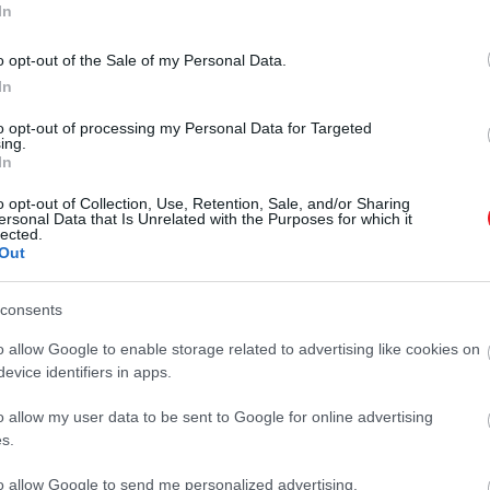
2026. JANUÁR 7. ● TÓTH EMMA
In
Gwyneth Paltrow ezért
Gwyneth Paltrow egy régóta
o opt-out of the Sale of my Personal Data.
rejtette el 25 évre az
keringő pletykát oszlatott el Oscar-
In
díjával kapcsolatban. Bár a
Oscar-szobrát
feltételezéseket megcáfolta, az tény,
to opt-out of processing my Personal Data for Targeted
ing.
TÓTH EMMA
hogy a színésznő sokáig inkább
In
elrejtette az aranyszobrát ahelyett,
o opt-out of Collection, Use, Retention, Sale, and/or Sharing
hogy büszkélkedett volna vele.
ersonal Data that Is Unrelated with the Purposes for which it
Minderről egy őszinte interjúban
lected.
Out
számolt be.
consents
o allow Google to enable storage related to advertising like cookies on
evice identifiers in apps.
o allow my user data to be sent to Google for online advertising
s.
to allow Google to send me personalized advertising.