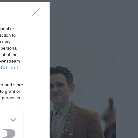
sonal or
ection to
ou may
 personal
out of the
 downstream
B’s List of
er and store
to grant or
ed purposes