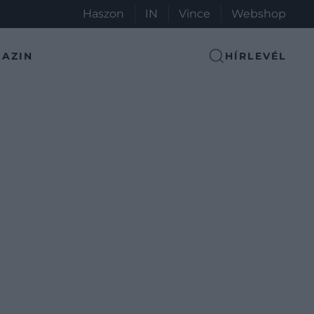
Haszon
IN
Vince
Webshop
AZIN
HÍRLEVÉL