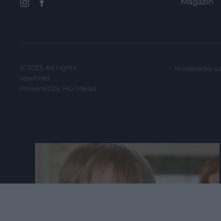
Magazin
© 2025 All rights
moderálási s
reserved.
Powered by
HG Media
.