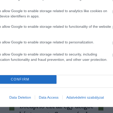
o allow Google to enable storage related to analytics like cookies on
evice identifiers in apps.
o allow Google to enable storage related to functionality of the website
o allow Google to enable storage related to personalization.
o allow Google to enable storage related to security, including
cation functionality and fraud prevention, and other user protection.
CONFIRM
Data Deletion
Data Access
Adatvédelmi szabályzat
2026. JANUÁR 1. ● HAMU ÉS GYÉMÁNT
DiCaprio ezt az egy dolgot
Hat nagyjátékfilm után és egy