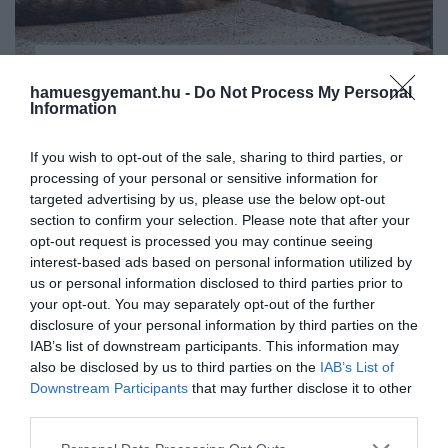
2025. ÁPRILIS 18. ● HAMU ÉS GYÉMÁNT
hamuesgyemant.hu -
Do Not Process My Personal
Hivatalos: ez az európai ország
Information
Számos különleges hely létezik, ahol a
lett a macskák paradicsoma
cicák szinte elfoglalták az emberek
If you wish to opt-out of the sale, sharing to third parties, or
területét, és igazi uralkodóivá váltak a
HAMU ÉS GYÉMÁNT
processing of your personal or sensitive information for
térségnek. Európában közel 130 millió
targeted advertising by us, please use the below opt-out
macskaféle él, és egy új tanulmány most
section to confirm your selection. Please note that after your
rangsorolta azokat a helyeket, ahol a
opt-out request is processed you may continue seeing
legnagyobb a macskák népsűrűsége.
interest-based ads based on personal information utilized by
us or personal information disclosed to third parties prior to
your opt-out. You may separately opt-out of the further
disclosure of your personal information by third parties on the
IAB’s list of downstream participants. This information may
also be disclosed by us to third parties on the
IAB’s List of
Downstream Participants
that may further disclose it to other
third parties.
Please note that this website/app uses one or more Google