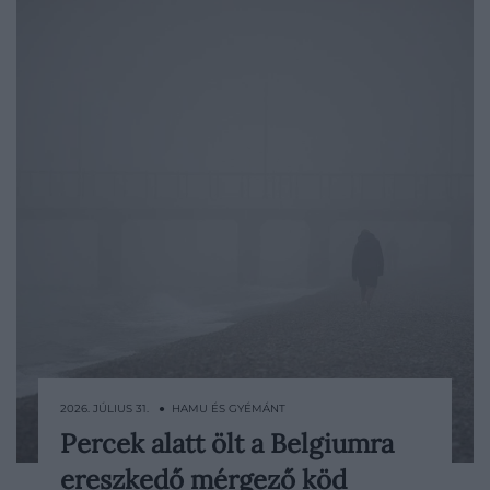
2026. JÚLIUS 31. ● HAMU ÉS GYÉMÁNT
Percek alatt ölt a Belgiumra
1930. december elején sűrű, fehér köd
ereszkedő mérgező köd
borította el Belgium partjait. A