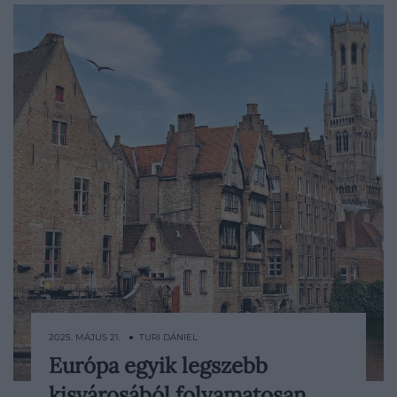
2025. MÁJUS 21. ● TURI DÁNIEL
Európa egyik legszebb
Az utóbbi hónapokban egyre több hír
kisvárosából folyamatosan