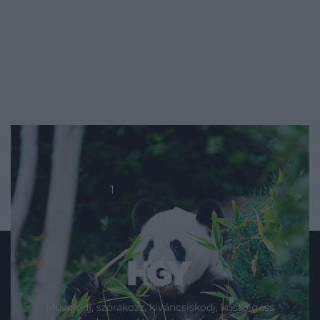
1
2
Következő
Művelődj, szórakozz, kíváncsiskodj, kóstolgass