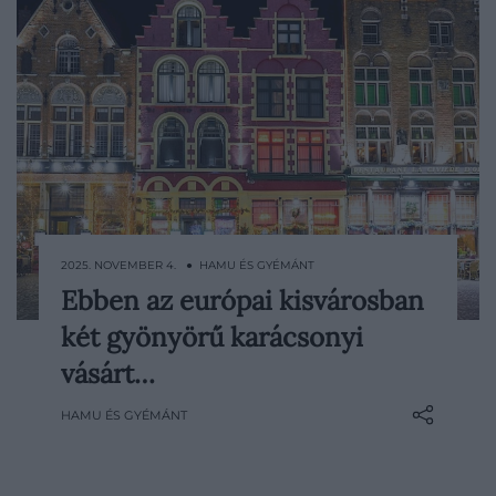
2025. NOVEMBER 4. ● HAMU ÉS GYÉMÁNT
Ebben az európai kisvárosban
Belgium egyik legjellegzetesebb városa,
két gyönyörű karácsonyi
Brugge télen különösen hangulatos,
középkori utcáin járva pedig két
vásárt…
karácsonyi vásár közül is választhatunk.
HAMU ÉS GYÉMÁNT