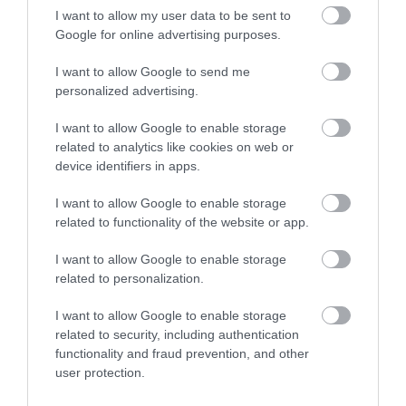
I want to allow my user data to be sent to
Google for online advertising purposes.
2024. NOVEMBER 28. ● HAMU ÉS GYÉMÁNT
5 európai karácsonyi vásár,
I want to allow Google to send me
Szerencsére nem kell messzire utaznunk,
personalized advertising.
ahol a gyerekek is jól érzik…
hogy karácsonyi hangulatba kerüljünk,
mivel hazánkban is számos gyönyörű
I want to allow Google to enable storage
HAMU ÉS GYÉMÁNT
related to analytics like cookies on web or
vásárral találkozhatunk, elég csak a
device identifiers in apps.
budapesti Vörösmarty térre gondolni. Ha
azonban a tél legszebb időszakát
I want to allow Google to enable storage
utazással töltenénk, mutatunk néhány
related to functionality of the website or app.
gyönyörű vásárt a kontinensen, ami…
I want to allow Google to enable storage
related to personalization.
I want to allow Google to enable storage
related to security, including authentication
functionality and fraud prevention, and other
user protection.