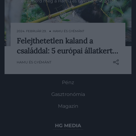
és ismerd meg a Hamu és Gyémánt világát!
2024. FEBRUÁR 29. ● HAMU ÉS GYÉMÁNT
ROVATOK
Felejthetetlen kaland a
Ha gyerekeknek keresünk programot, az
Kultúra
családdal: 5 európai állatkert…
állatkerttel nem nagyon lőhetünk mellé.
Tudomány
A listánkon szereplő állatparkok ráadásul
HAMU ÉS GYÉMÁNT
nemcsak a kicsiknek, hanem minden
Utazás
korosztálynak tartalmas szórakozást
nyújtanak.
Pénz
Gasztronómia
Magazin
HG MEDIA