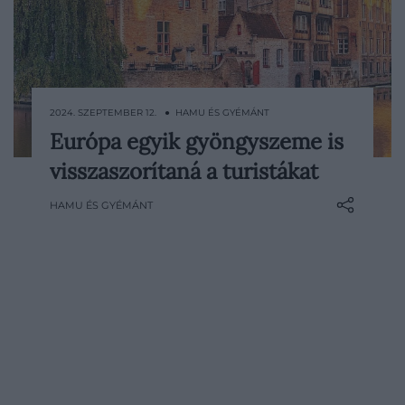
2024. SZEPTEMBER 12. ● HAMU ÉS GYÉMÁNT
Európa egyik gyöngyszeme is
Belgium egyik népszerű úti célja, Brugge
visszaszorítaná a turistákat
az Airbnb-szolgáltatások visszaszorításával
és a sétahajókra vonatkozó
HAMU ÉS GYÉMÁNT
korlátozásokkal küzd a tömegturizmus
ellen.