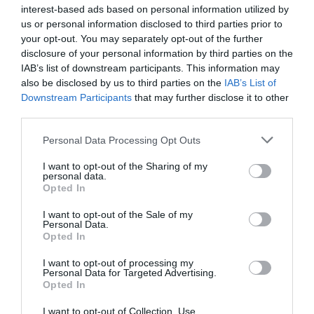
interest-based ads based on personal information utilized by
akarjuk szabályozni a
us or personal information disclosed to third parties prior to
városba való bejutást, mint
your opt-out. You may separately opt-out of the further
disclosure of your personal information by third parties on the
Dubrovnikban vagy
IAB’s list of downstream participants. This information may
Velencében, ahol a
also be disclosed by us to third parties on the
IAB’s List of
közelmúltban egynapos
Downstream Participants
that may further disclose it to other
third parties.
belépődíjat vezettek be a
Please note that this website/app uses one or more Google
túlzsúfoltság csökkentése
Personal Data Processing Opt Outs
services and may gather and store information including but
érdekében
not limited to your visit or usage behaviour. You may click to
I want to opt-out of the Sharing of my
personal data.
grant or deny consent to Google and its third-party tags to
Opted In
use your data for below specified purposes in below Google
consent section.
I want to opt-out of the Sale of my
– mondta.
Personal Data.
Opted In
I want to opt-out of processing my
Personal Data for Targeted Advertising.
Opted In
I want to opt-out of Collection, Use,