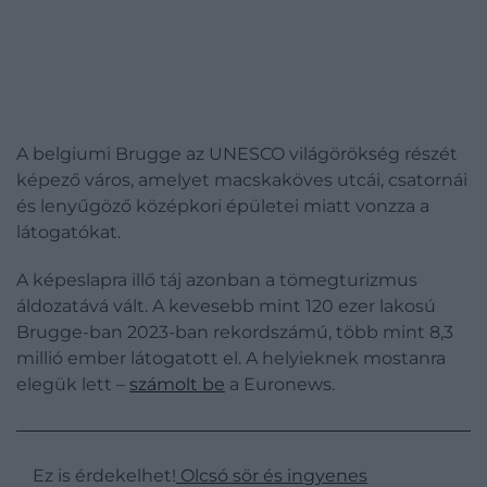
A belgiumi Brugge az UNESCO világörökség részét
képező város, amelyet macskaköves utcái, csatornái
és lenyűgöző középkori épületei miatt vonzza a
látogatókat.
A képeslapra illő táj azonban a tömegturizmus
áldozatává vált. A kevesebb mint 120 ezer lakosú
Brugge-ban 2023-ban rekordszámú, több mint 8,3
millió ember látogatott el. A helyieknek mostanra
elegük lett –
számolt be
a Euronews.
Ez is érdekelhet!
Olcsó sör és ingyenes