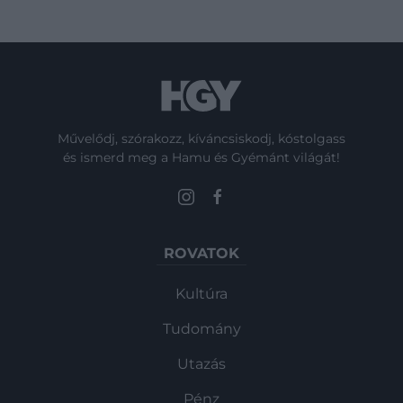
Művelődj, szórakozz, kíváncsiskodj, kóstolgass
és ismerd meg a Hamu és Gyémánt világát!
ROVATOK
Kultúra
Tudomány
Utazás
Pénz