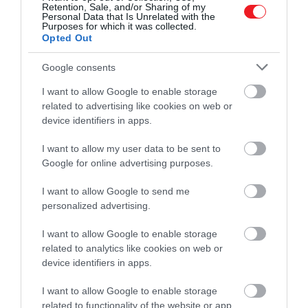
Retention, Sale, and/or Sharing of my
Personal Data that Is Unrelated with the
Purposes for which it was collected.
Opted Out
Google consents
I want to allow Google to enable storage
related to advertising like cookies on web or
Fotó: Unsplash/Elijah G
device identifiers in apps.
I want to allow my user data to be sent to
Google for online advertising purposes.
Olvasd el ezt is!
4 kevésbé ismert európai város,
amit még nem leptek el a turisták
I want to allow Google to send me
personalized advertising.
I want to allow Google to enable storage
related to analytics like cookies on web or
De történtek már kísérletek a városba érkező
device identifiers in apps.
egynapos turisták számának megfékezésére. 2019-
ben korlátozták a sétahajók forgalmát, és a közeli
I want to allow Google to enable storage
Zeebrugge-ban mostantól naponta a korábbi öt
related to functionality of the website or app.