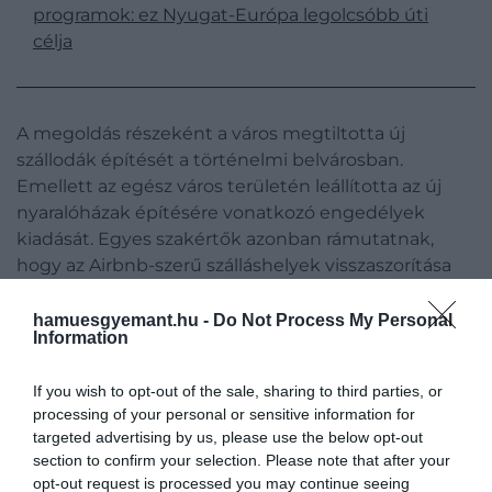
programok: ez Nyugat-Európa legolcsóbb úti
célja
A megoldás részeként a város megtiltotta új
szállodák építését a történelmi belvárosban.
Emellett az egész város területén leállította az új
nyaralóházak építésére vonatkozó engedélyek
kiadását. Egyes szakértők azonban rámutatnak,
hogy az Airbnb-szerű szálláshelyek visszaszorítása
nem fogja megoldani a város problémáját.
hamuesgyemant.hu -
Do Not Process My Personal
Information
Ugyanakkor a város polgármestere kizárta annak
lehetőségét, hogy Brugge-ben díjakat vagy
látogatói korlátokat vezessenek be:
If you wish to opt-out of the sale, sharing to third parties, or
processing of your personal or sensitive information for
targeted advertising by us, please use the below opt-out
section to confirm your selection. Please note that after your
Nem tudjuk és nem is
opt-out request is processed you may continue seeing