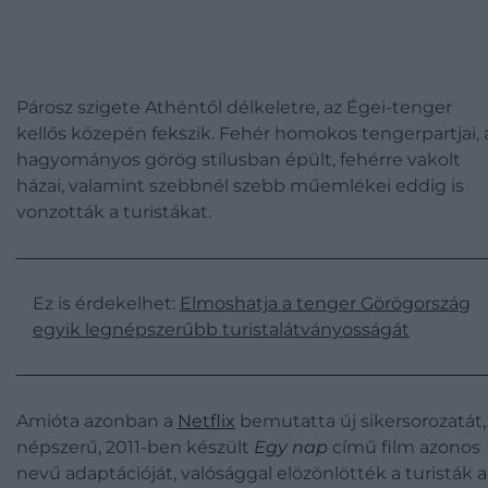
Párosz szigete Athéntől délkeletre, az Égei-tenger
kellős közepén fekszik. Fehér homokos tengerpartjai, 
hagyományos görög stílusban épült, fehérre vakolt
házai, valamint szebbnél szebb műemlékei eddig is
vonzották a turistákat.
Ez is érdekelhet:
Elmoshatja a tenger Görögország
egyik legnépszerűbb turistalátványosságát
Amióta azonban a
Netflix
bemutatta új sikersorozatát,
népszerű, 2011-ben készült
Egy nap
című film azonos
nevű adaptációját, valósággal elözönlötték a turisták a