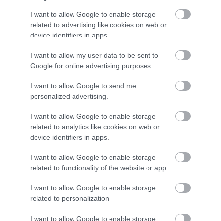
A városnézés fáradalmait este kipihenhetjük egy pohá
I want to allow Google to enable storage
bor mellett is, a sziget ugyanis jobbnál jobb
related to advertising like cookies on web or
borászatoknak ad otthont. És akkor az éttermekről m
device identifiers in apps.
nem is beszéltünk.
I want to allow my user data to be sent to
Google for online advertising purposes.
Ezt is figyelmedbe ajánljuk:
Létszámkorlátozást
I want to allow Google to send me
vezettek be a legnépszerűbb görög műemléknél
personalized advertising.
I want to allow Google to enable storage
related to analytics like cookies on web or
Párosztól nyugatra található egy másik, aprócska szige
device identifiers in apps.
is: Antipárosz. Ezen a szigeten kisebb a nyüzsgés,
I want to allow Google to enable storage
elsősorban fürdeni és barlangászni érkeznek ide a
related to functionality of the website or app.
turisták. Az itt található Antipárosz-barlang pedig
mindenképpen megér egy félnapos kirándulást.
I want to allow Google to enable storage
related to personalization.
Nyitókép: Unsplash
I want to allow Google to enable storage