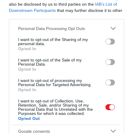
also be disclosed by us to third parties on the
IAB’s List of
Downstream Participants
that may further disclose it to other
third parties.
Please note that this website/app uses one or more Google
Personal Data Processing Opt Outs
services and may gather and store information including but
not limited to your visit or usage behaviour. You may click to
I want to opt-out of the Sharing of my
personal data.
grant or deny consent to Google and its third-party tags to
Opted In
use your data for below specified purposes in below Google
consent section.
I want to opt-out of the Sale of my
Personal Data.
Aki így tesz, aligha jár rosszul. Párosz ugyanis nemcsak
Opted In
gyönyörű, de az aktív kikapcsolódást keresőknek is
számtalan lehetőséget nyújt. A turisták lóháton is
I want to opt-out of processing my
Personal Data for Targeted Advertising.
bebarangolhatják a szigetet, a bátrabbak
Opted In
barlangászhatnak is, gyerekekkel pedig érdemes lehe
meglátogatni a híres pillangórezervátumot. A
I want to opt-out of Collection, Use,
Retention, Sale, and/or Sharing of my
történelemkedvelők is megtalálják a számításukat
Personal Data that Is Unrelated with the
Purposes for which it was collected.
Pároszon, Lefkes városa például tele van bizánci
Opted Out
emlékekkel.
Google consents