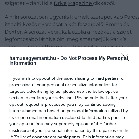
szigetet – derül ki a
Drive
Magazine
cikkéből.
A minisorozatban ugyanis kiemelt szerepet kap Párosz
itt tölti közös nyaralását a két főszereplő, Emma és
Dexter. A sorozat végigkalauzolja a nézőket a sziget
legfontosabb látnivalóin: megismerhetjük Parikía
városát, annak éttermeivel, bárjaival és macskaköves
utcáival. Feltűnik a Panagia Ekatontapiliani néven
hamuesgyemant.hu -
Do Not Process My Personal
ismert ókeresztény templom is, de a szereplők a szige
Information
leghíresebb strandjaira is ellátogatnak.
If you wish to opt-out of the sale, sharing to third parties, or
Jobb reklám nem is kellett Párosznak: a hírek szerint
processing of your personal or sensitive information for
tömegek próbálnak szállást foglalni a nyári szezonra.
targeted advertising by us, please use the below opt-out
section to confirm your selection. Please note that after your
opt-out request is processed you may continue seeing
interest-based ads based on personal information utilized by
us or personal information disclosed to third parties prior to
your opt-out. You may separately opt-out of the further
disclosure of your personal information by third parties on the
IAB’s list of downstream participants. This information may