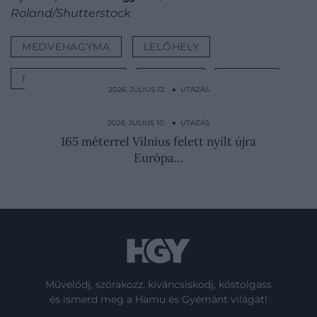
Roland/Shutterstock
MEDVEHAGYMA
LELŐHELY
MAGYARORSZÁG
SZEZON
TAVASZ
2026. JÚLIUS 12. ● UTAZÁS
Végre itt egy app, ami megmondja, eléred-e
a következő…
2026. JÚLIUS 10. ● UTAZÁS
165 méterrel Vilnius felett nyílt újra
Európa…
Művelődj, szórakozz, kíváncsiskodj, kóstolgass
és ismerd meg a Hamu és Gyémánt világát!