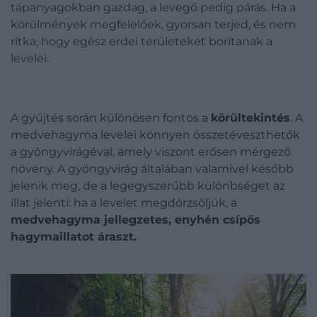
tápanyagokban gazdag, a levegő pedig párás. Ha a
körülmények megfelelőek, gyorsan terjed, és nem
ritka, hogy egész erdei területeket borítanak a
levelei.
A gyűjtés során különösen fontos a
körültekintés
. A
medvehagyma levelei könnyen összetéveszthetők
a gyöngyvirágéval, amely viszont erősen mérgező
növény. A gyöngyvirág általában valamivel később
jelenik meg, de a legegyszerűbb különbséget az
illat jelenti: ha a levelet megdörzsöljük, a
medvehagyma jellegzetes, enyhén csípős
hagymaillatot áraszt.