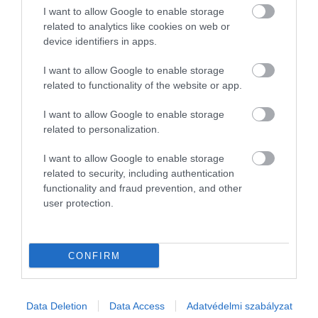
Cserszegtomaj környékén, illetve Nagykanizsától
I want to allow Google to enable storage
related to analytics like cookies on web or
északnyugatra, a Bocska melletti erdőkben is
device identifiers in apps.
nagyobb állományokra bukkanhatunk. Emellett a
Gerecse vidéke – különösen Pusztamarót térsége –,
I want to allow Google to enable storage
Sopron külterületei, a Vértes, Balatonkenese
related to functionality of the website or app.
környéke, valamint Abaújvár erdei is kedvelt
gyűjtőhelyek.
I want to allow Google to enable storage
related to personalization.
I want to allow Google to enable storage
related to security, including authentication
functionality and fraud prevention, and other
user protection.
CONFIRM
Data Deletion
Data Access
Adatvédelmi szabályzat