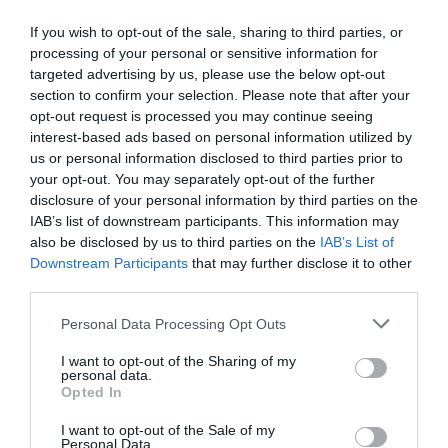
gyűjteni, a pontos besorolásokról pedig a NÉBIH
If you wish to opt-out of the sale, sharing to third parties, or
térképes felületén lehet tájékozódni. Kereskedelmi
processing of your personal or sensitive information for
célú gyűjtés csak engedéllyel lehetséges,
írja
a
targeted advertising by us, please use the below opt-out
Drive.
section to confirm your selection. Please note that after your
opt-out request is processed you may continue seeing
interest-based ads based on personal information utilized by
Ez is érdekelhet!
us or personal information disclosed to third parties prior to
Itt a tavasz: előbújtak a telelésből a
your opt-out. You may separately opt-out of the further
kiskunsági rákosi viperák
disclosure of your personal information by third parties on the
IAB’s list of downstream participants. This information may
also be disclosed by us to third parties on the
IAB’s List of
Downstream Participants
that may further disclose it to other
third parties.
A természet védelme érdekében
a gyűjtés
Please note that this website/app uses one or more Google
módjára is érdemes odafigyelni. Egy-egy kisebb
Personal Data Processing Opt Outs
services and may gather and store information including but
területről ne szedjük le az összes levelet, és csak
not limited to your visit or usage behaviour. You may click to
I want to opt-out of the Sharing of my
annyit vigyünk haza, amennyit valóban
personal data.
grant or deny consent to Google and its third-party tags to
Opted In
felhasználunk. A növényt nem szabad hagymástul
use your data for below specified purposes in below Google
kitépni: érdemes inkább ollót vinni magunkkal, és a
consent section.
I want to opt-out of the Sale of my
leveleket a töveknél levágni.
Personal Data.