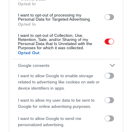
Opted In
Magyarországon több olyan térség is van, ahol
I want to opt-out of processing my
tavasszal különösen gazdag medvehagyma-
Personal Data for Targeted Advertising.
Opted In
állományokra bukkanhatunk. A legismertebb
lelőhelyek közé tartozik a
Nyugat-Mecsek
, a Zselic, a
I want to opt-out of Collection, Use,
Keszthelyi-hegység és a Bakony. A Mecsekben Orfű
Retention, Sale, and/or Sharing of my
Personal Data that Is Unrelated with the
jó kiindulópont lehet egy erdei kiránduláshoz: az
Purposes for which it was collected.
Opted Out
Éger-völgy, a Száraz-kúti pihenő és az Égett-szállás
környéke is bővelkedik a növényben.
Google consents
I want to allow Google to enable storage
Figyelmedbe ajánljuk!
related to advertising like cookies on web or
4 farkascsalád élhet Magyarország
device identifiers in apps.
határain belül
I want to allow my user data to be sent to
Google for online advertising purposes.
A
Bakonyban
Hárskút, Bakonybél, Eplény és Zirc
környéke számít jó választásnak, míg a
Balaton-
I want to allow Google to send me
felvidéken
Pécsely térsége is ismert
personalized advertising.
medvehagyma-lelőhely. Zala vármegyében Rezi és