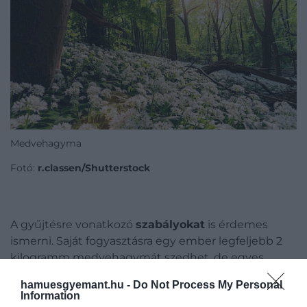
Medvehagyma
Fotó:
r.classen/Shutterstock
A gyűjtésre vonatkozó
szabályokat
is érdemes
ismerni. Saját fogyasztásra egy ember legfeljebb 2
kilogramm medvehagymát szedhet, de egyes
nemzeti parkokban ettől eltérő előírások is
hamuesgyemant.hu -
Do Not Process My Personal
érvényben lehetnek.
Védett területeken
kizárólag a
Information
természetvédelmi hatóság engedélyével szabad