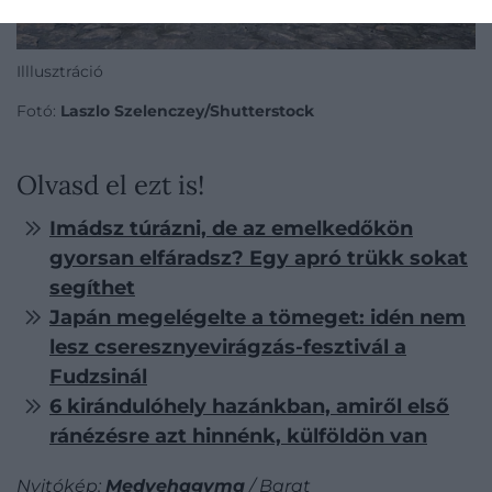
Illlusztráció
Fotó:
Laszlo Szelenczey/Shutterstock
Olvasd el ezt is!
Imádsz túrázni, de az emelkedőkön
gyorsan elfáradsz? Egy apró trükk sokat
segíthet
Japán megelégelte a tömeget: idén nem
lesz cseresznyevirágzás-fesztivál a
Fudzsinál
6 kirándulóhely hazánkban, amiről első
ránézésre azt hinnénk, külföldön van
Nyitókép:
Medvehagyma
/ Barat