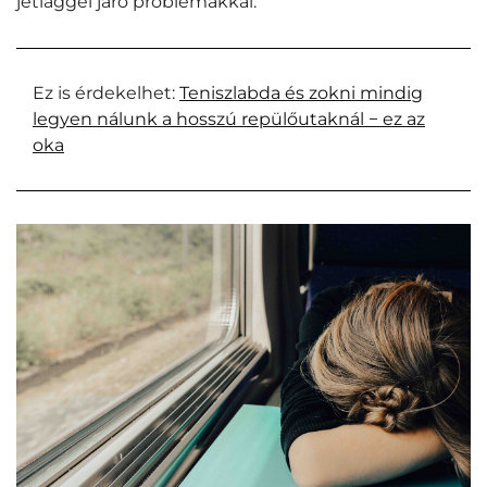
jetlaggel járó problémákkal.
Ez is érdekelhet:
Teniszlabda és zokni mindig
legyen nálunk a hosszú repülőutaknál − ez az
oka