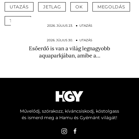
UTAZÁS
JETLAG
OK
MEGOLDÁS
TRÜKK
2026. JÚLIUS 23. ● UTAZÁS
Mesebeli útvesztő nyílt egy hatalmas
magyar kukoricatáblában
2026. JÚLIUS 30. ● UTAZÁS
Esőerdő is van a világ legnagyobb
aquaparkjában, amibe a…
Művelődj, szórakozz, kíváncsiskodj, kóstolgass
és ismerd meg a Hamu és Gyémánt világát!