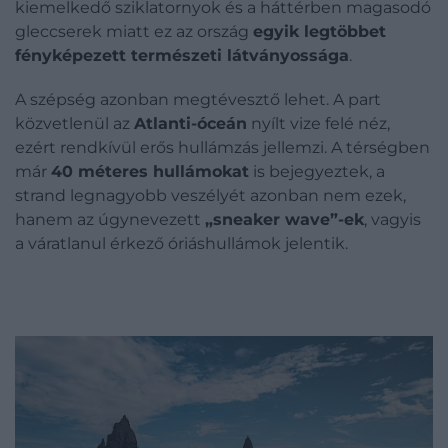
kiemelkedő sziklatornyok és a háttérben magasodó
gleccserek miatt ez az ország
egyik legtöbbet
fényképezett természeti látványossága
.
A szépség azonban megtévesztő lehet. A part
közvetlenül az
Atlanti-óceán
nyílt vize felé néz,
ezért rendkívül erős hullámzás jellemzi. A térségben
már
40 méteres hullámokat
is bejegyeztek, a
strand legnagyobb veszélyét azonban nem ezek,
hanem az úgynevezett
„sneaker wave”-ek
, vagyis
a váratlanul érkező óriáshullámok jelentik.