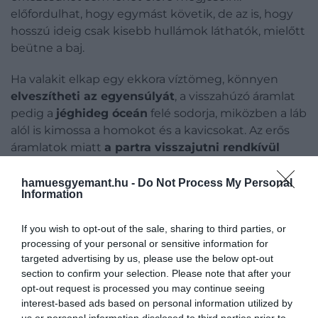
előfordulhat, hogy egymást követik, de az is, hogy
hosszú ideig csak kisebb hullámok láthatók, mielőtt
beütne a baj.
Ha valakit elkap egy ekkora víztömeg, könnyen
elveszítheti az egyensúlyát
, a visszahúzó áramlat
pedig a
jéghideg óceán
felé sodorja, miközben a láb
alól is kimossa a homokot és a kavicsokat. Az erős
áramlatok miatt
a partra visszajutni rendkívül
nehéz
, a néhány fokos víz pedig perceken belül
kihűléshez
vezethet. A strandon ráadásul nem
hamuesgyemant.hu -
Do Not Process My Personal
Information
üzemel mentőszolgálat, mert
ilyen körülmények
között a mentés is rendkívül kockázatos
.
If you wish to opt-out of the sale, sharing to third parties, or
processing of your personal or sensitive information for
targeted advertising by us, please use the below opt-out
section to confirm your selection. Please note that after your
Ez is érdekelhet!
opt-out request is processed you may continue seeing
2026 legdrágább úti céljai: egyetlen nap
interest-based ads based on personal information utilized by
us or personal information disclosed to third parties prior to