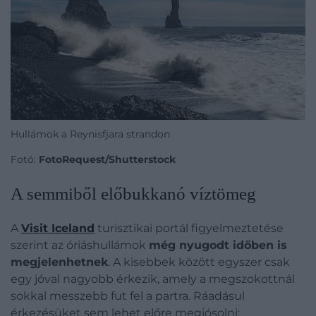
Hullámok a Reynisfjara strandon
Fotó:
FotoRequest/Shutterstock
A semmiből előbukkanó víztömeg
A
Visit Iceland
turisztikai portál figyelmeztetése
szerint az óriáshullámok
még nyugodt időben is
megjelenhetnek
. A kisebbek között egyszer csak
egy jóval nagyobb érkezik, amely a megszokottnál
sokkal messzebb fut fel a partra. Ráadásul
érkezésüket sem lehet előre megjósolni: