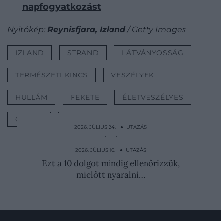
napfogyatkozást
Nyitókép:
Reynisfjara, Izland
/ Getty Images
IZLAND
STRAND
LÁTVÁNYOSSÁG
TERMÉSZETI KINCS
VESZÉLYEK
HULLÁM
FEKETE
ÉLETVESZÉLYES
ÓCEÁN
TENGERPART
2026. JÚLIUS 24. ● UTAZÁS
Nem véletlenül imádják a magyarok: ez a
főváros lett Európa…
2026. JÚLIUS 16. ● UTAZÁS
Ezt a 10 dolgot mindig ellenőrizzük,
mielőtt nyaralni…