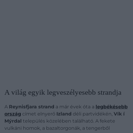
A világ egyik legveszélyesebb strandja
A
Reynisfjara strand
a már évek óta a
legbékésebb
ország
címet elnyerő
Izland
déli partvidékén,
Vík í
Mýrdal
település közelében található. A fekete
vulkáni homok, a bazaltorgonák, a tengerből