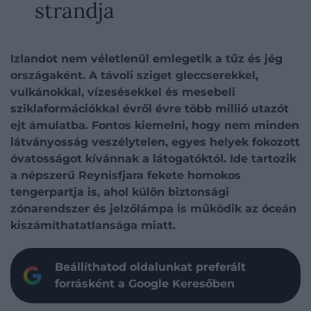
strandja
Izlandot nem véletlenül emlegetik a tűz és jég
országaként. A távoli sziget gleccserekkel,
vulkánokkal, vízesésekkel és mesebeli
sziklaformációkkal évről évre több millió utazót
ejt ámulatba. Fontos kiemelni, hogy nem minden
látványosság veszélytelen, egyes helyek fokozott
óvatosságot kívánnak a látogatóktól. Ide tartozik
a népszerű Reynisfjara fekete homokos
tengerpartja is, ahol külön biztonsági
zónarendszer és jelzőlámpa is működik az óceán
kiszámíthatatlansága miatt.
Beállíthatod oldalunkat preferált
forrásként a Google Keresőben