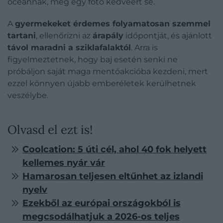
óceánnak, még egy fotó kedvéért se.
A
gyermekeket érdemes folyamatosan szemmel
tartani
, ellenőrizni az
árapály
időpontját, és ajánlott
távol maradni a sziklafalaktól
. Arra is
figyelmeztetnek, hogy baj esetén senki ne
próbáljon saját maga mentőakcióba kezdeni, mert
ezzel könnyen újabb emberéletek kerülhetnek
veszélybe.
Olvasd el ezt is!
Coolcation: 5 úti cél, ahol 40 fok helyett
kellemes nyár vár
Hamarosan teljesen eltűnhet az izlandi
nyelv
Ezekből az európai országokból is
megcsodálhatjuk a 2026-os teljes