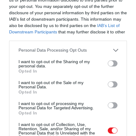
is több százezer forintba kerülhet
your opt-out. You may separately opt-out of the further
disclosure of your personal information by third parties on the
Jelzőlámpák mutatják, meddig szabad
IAB’s list of downstream participants. This information may
also be disclosed by us to third parties on the
IAB’s List of
bemenni
Downstream Participants
that may further disclose it to other
third parties.
A Reynisfjara strandon ezért külön
biztonsági
Please note that this website/app uses one or more Google
Personal Data Processing Opt Outs
zónarendszert alakítottak ki
. Jelzőlámpák
services and may gather and store information including but
mutatják, hogy az adott pillanatban meddig
not limited to your visit or usage behaviour. You may click to
I want to opt-out of the Sharing of my
personal data.
biztonságos megközelíteni a partot.
grant or deny consent to Google and its third-party tags to
Opted In
use your data for below specified purposes in below Google
Sárga jelzés
esetén a kijelölt
sárga zónába sem
consent section.
I want to opt-out of the Sale of my
Personal Data.
szabad belépni
,
piros jelzésnél
pedig a
piros
Opted In
zónában nem tartózkodhat senki
, vagyis a
figyelmeztető táblák mögött kell maradni. A
I want to opt-out of processing my
Personal Data for Targeted Advertising.
hatóságok azt javasolják, hogy a látogatók inkább a
Opted In
strand
hátsó, magasabban fekvő részéről
csodálják a tájat, ahonnan ugyanúgy remek kilátás
I want to opt-out of Collection, Use,
Retention, Sale, and/or Sharing of my
nyílik.
Personal Data that Is Unrelated with the