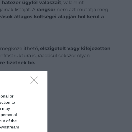
 hatezer ügyfél válaszait
, valamint
ainak listáját. A
rangsor
nem azt mutatja meg,
ások átlagos költségei alapján hol kerül a
 megközelíthető,
elszigetelt vagy kifejezetten
nfrastruktúra is, ráadásul sokszor olyan
e fizetnek be.
sonal or
ection to
ou may
 personal
out of the
 downstream