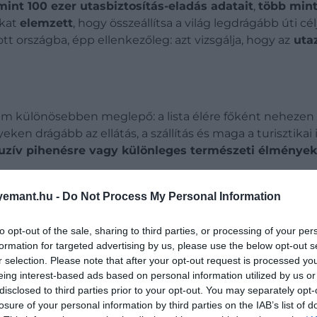
mint 100 ezer utasbiztosítás-eladás adatait
,
több mint
okat
elemzett
, hogy összeállítsa a világ legdrágább úti célj
t országba, épp ellenkezőleg: azt vizsgálja, hogy az
utaz
em különösebben meglepő: a lista élére főként nehezen
ken drágább az ellátás, a szállítás és maga a turisztikai i
luzív pihenésre vagy különleges természeti élményekr
emant.hu -
Do Not Process My Personal Information
to opt-out of the sale, sharing to third parties, or processing of your per
formation for targeted advertising by us, please use the below opt-out s
r selection. Please note that after your opt-out request is processed y
eing interest-based ads based on personal information utilized by us or
disclosed to third parties prior to your opt-out. You may separately opt-
losure of your personal information by third parties on the IAB’s list of