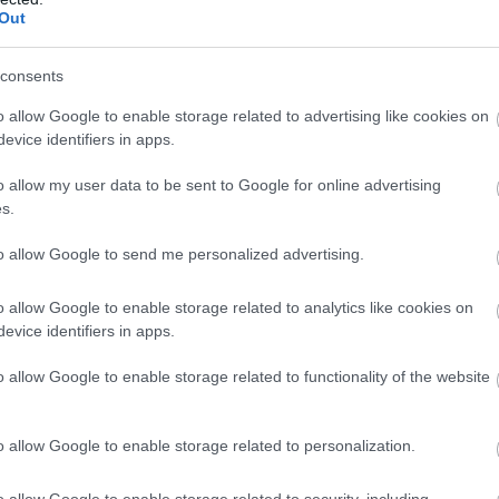
Out
consents
o allow Google to enable storage related to advertising like cookies on
z adatok alapján itt egy utazó átlagos napi költsége
1171 
evice identifiers in apps.
ponta, egy hétköznapra eső szállodai éjszaka pedig
nagy
11 ezer forintot.
o allow my user data to be sent to Google for online advertising
s.
to allow Google to send me personalized advertising.
sarkvidékig – Európa 10 legnyugodtabb szigete
o allow Google to enable storage related to analytics like cookies on
evice identifiers in apps.
o allow Google to enable storage related to functionality of the website
k, ahol az átlagos napi utazási költség körülbelül
287 eze
rintnak
megfelelő összegbe kerülhet.
o allow Google to enable storage related to personalization.
o allow Google to enable storage related to security, including