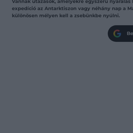
Vannak utazások, amelyekre egyszerű nyaralás h
expedíció az Antarktiszon vagy néhány nap a Mald
különösen mélyen kell a zsebünkbe nyúlni.
Be