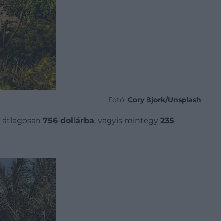
Fotó:
Cory Bjork/Unsplash
p átlagosan
756 dollárba
, vagyis mintegy
235