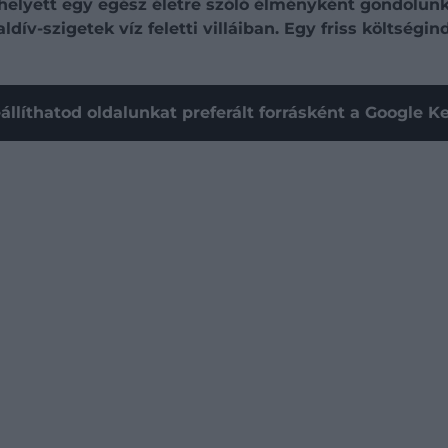
elyett egy egész életre szóló élményként gondolunk.
ív-szigetek víz feletti villáiban. Egy friss költségin
állíthatod oldalunkat preferált forrásként a Google 