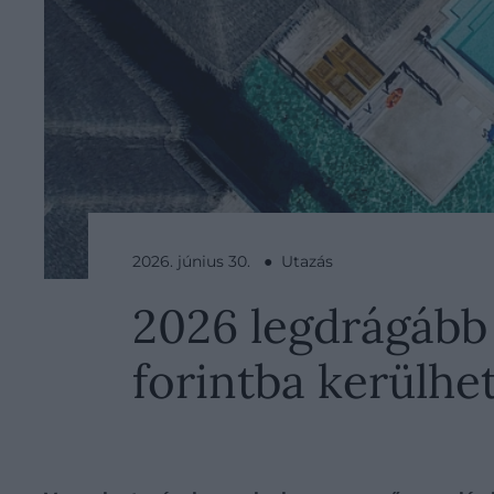
2026. június 30. ● Utazás
2026 legdrágább ú
forintba kerülhe