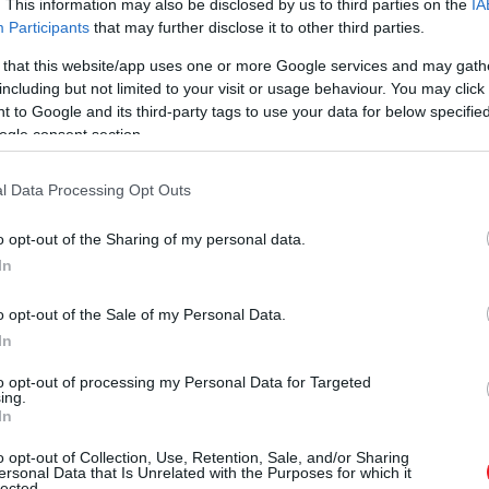
. This information may also be disclosed by us to third parties on the
IA
Participants
that may further disclose it to other third parties.
 that this website/app uses one or more Google services and may gath
including but not limited to your visit or usage behaviour. You may click 
 to Google and its third-party tags to use your data for below specifi
ogle consent section.
l Data Processing Opt Outs
o opt-out of the Sharing of my personal data.
In
o opt-out of the Sale of my Personal Data.
In
to opt-out of processing my Personal Data for Targeted
ing.
In
o opt-out of Collection, Use, Retention, Sale, and/or Sharing
ersonal Data that Is Unrelated with the Purposes for which it
lected.