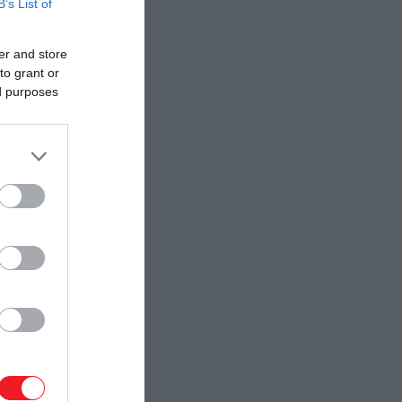
B’s List of
er and store
to grant or
ed purposes