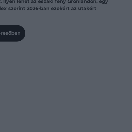
 Ilyen lehet az északi fény Grönlandon, egy
dex szerint 2026-ban ezekért az utakért
Keresőben