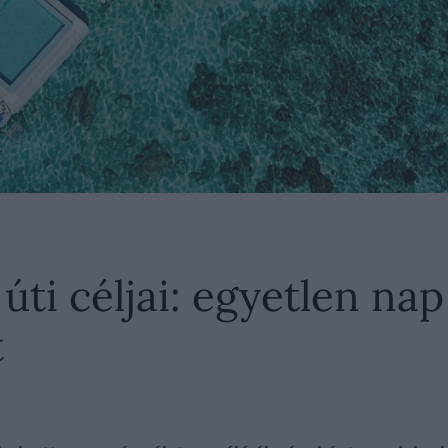
ti céljai: egyetlen nap
t