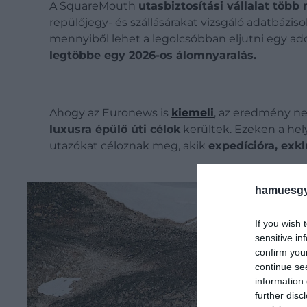
A SquareMouth
utasbiztosítási vállalat
több 
repülőjegy- és szállásárakat vizsgáló adatbázis
mennyiből lehet a legolcsóbban eljutni egy adot
legtöbbe egy 2026-os álomnyaralás.
Ahogy az Euronews is
kiemeli
, az eredmény n
luxusra épülő úti célok
kerültek. Ezeken a helye
utazókat céloznak meg, akik
expedícióra, exk
hamuesgy
If you wish 
sensitive in
confirm you
continue se
information 
further disc