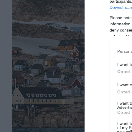
participants
Downstream 
Please note
information 
deny consent
in below Go
Persona
I want t
Opted 
I want t
Opted 
I want 
Advertis
Opted 
I want t
of my P
was col