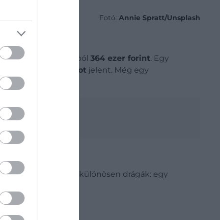
Fotó:
Annie Spratt/Unsplash
dollár
, vagyis nagyjából
364 ezer forint
. Egy
jából 71 ezer forintot
jelent. Még egy
r forint
. A szállások különösen drágák: egy