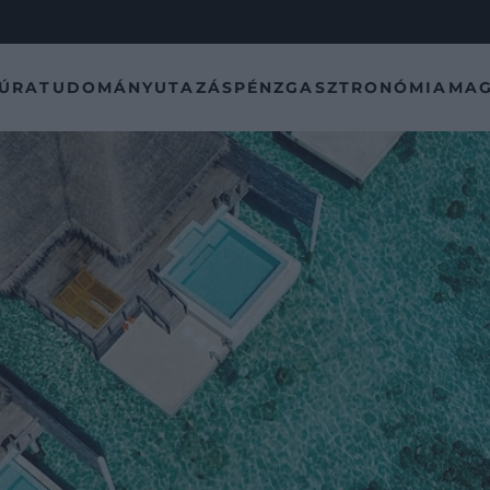
TÚRA
TUDOMÁNY
UTAZÁS
PÉNZ
GASZTRONÓMIA
MAG