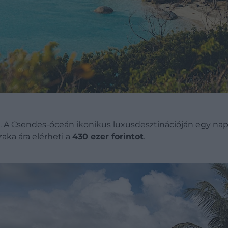
l. A Csendes-óceán ikonikus luxusdesztinációján egy na
zaka ára elérheti a
430 ezer forintot
.