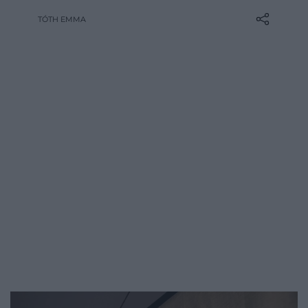
gleccserekkel, vulkánokkal, vízesésekkel
TÓTH EMMA
és mesebeli sziklaformációkkal évről évre
több millió utazót ejt ámulatba. Fontos
kiemelni, hogy nem minden látványosság
veszélytelen, egyes helyek…