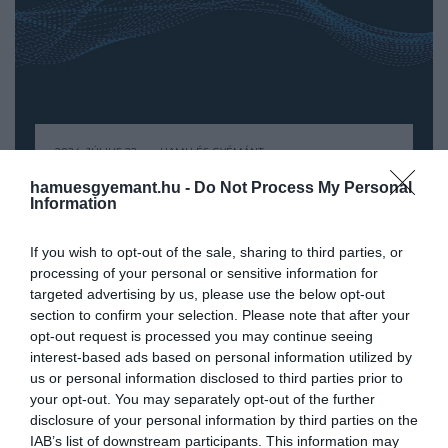
2024. JÚLIUS 22. ● HAMU ÉS GYÉMÁNT
Tudósok hanggá alakítottak át
hamuesgyemant.hu -
Do Not Process My Personal
Érzékelhetővé tenni a láthatatlant. Ezt a
Information
gravitációs hullámokat – videó
bravúros teljesítményt érte el nemrég
egy kutatócsoport, akiknek sikerült
If you wish to opt-out of the sale, sharing to third parties, or
HAMU ÉS GYÉMÁNT
áttranszformálni a gravitációs hullámokat
processing of your personal or sensitive information for
hanghullámokká egy háromdimenziós
targeted advertising by us, please use the below opt-out
videó formájában.
section to confirm your selection. Please note that after your
opt-out request is processed you may continue seeing
interest-based ads based on personal information utilized by
us or personal information disclosed to third parties prior to
your opt-out. You may separately opt-out of the further
disclosure of your personal information by third parties on the
IAB’s list of downstream participants. This information may