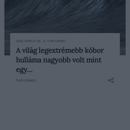
2025. ÁPRILIS 26. ● TURI DÁNIEL
A világ legextrémebb kóbor
Az úgynevezett kóbor hullámok létezését
hulláma nagyobb volt mint
sokáig csupán a tengerészek
szóbeszédének tartották a kutatók: a
egy…
beszámolók szerint hajók süllyedtek el
TURI DÁNIEL
nyom nélkül, a túlélők pedig hatalmas,
falhoz hasonlító víztömegekről számoltak
be. A tudomány azonban egészen addig
nem vette komolyan ezeket a…