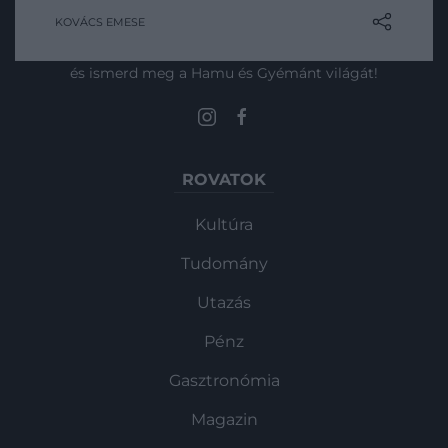
létezik-e intelligens földönkívüli élet a
KOVÁCS EMESE
Tejútrendszer tágabb galaxisában.
Művelődj, szórakozz, kíváncsiskodj, kóstolgass
és ismerd meg a Hamu és Gyémánt világát!
ROVATOK
Kultúra
Tudomány
Utazás
Pénz
Gasztronómia
Magazin