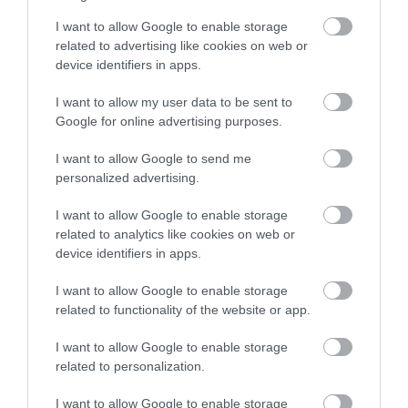
I want to allow Google to enable storage
related to advertising like cookies on web or
device identifiers in apps.
I want to allow my user data to be sent to
2023. JÚLIUS 23. ● HAMU ÉS GYÉMÁNT
Google for online advertising purposes.
Az agyunk tényleg képes
Az elektromágneses hullámok
I want to allow Google to send me
érzékelni az
personalized advertising.
körülöttünk mindenfelé megtalálhatóak,
és több típusát is ismerjük. A legtöbb
elektromágneses…
I want to allow Google to enable storage
elektromágneses hullám a
related to analytics like cookies on web or
HAMU ÉS GYÉMÁNT
környezetünkben csak elhalad
device identifiers in apps.
mellettünk észrevétlenül, de néhányat
közülük az agyunk is érzékel – a testünk
I want to allow Google to enable storage
jókora segítségével.
related to functionality of the website or app.
I want to allow Google to enable storage
related to personalization.
I want to allow Google to enable storage