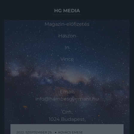
HG MEDIA
Magazin-előfizetés
Haszon
In
Vince
KAPCSOLAT
Email:
info@hamuesgyemant.hu
Cím:
1024 Budapest,
Margit krt. 5/A, 3. em. 1. a
2022. SZEPTEMBER 29. ● KOVÁCS EMESE