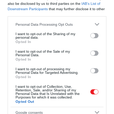
also be disclosed by us to third parties on the
IAB’s List of
Downstream Participants
that may further disclose it to other
third parties.
Please note that this website/app uses one or more Google
Personal Data Processing Opt Outs
services and may gather and store information including but
not limited to your visit or usage behaviour. You may click to
I want to opt-out of the Sharing of my
personal data.
grant or deny consent to Google and its third-party tags to
Opted In
use your data for below specified purposes in below Google
consent section.
I want to opt-out of the Sale of my
Personal Data.
Opted In
I want to opt-out of processing my
Personal Data for Targeted Advertising.
Opted In
I want to opt-out of Collection, Use,
Retention, Sale, and/or Sharing of my
Personal Data that Is Unrelated with the
Purposes for which it was collected.
Opted Out
Google consents