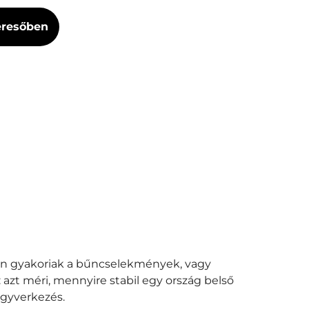
Keresőben
yen gyakoriak a bűncselekmények, vagy
: azt méri, mennyire stabil egy ország belső
egyverkezés.