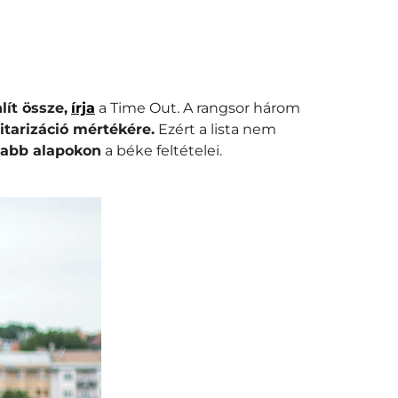
lít össze
,
írja
a Time Out.
A rangsor három
itarizáció mértékére.
Ezért a lista nem
labb alapokon
a béke feltételei.