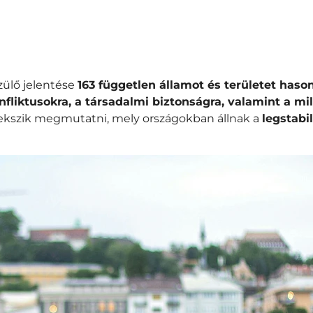
zülő jelentése
163 független államot és területet hason
fliktusokra, a társadalmi biztonságra, valamint a mil
gyekszik megmutatni, mely országokban állnak a
legstabi