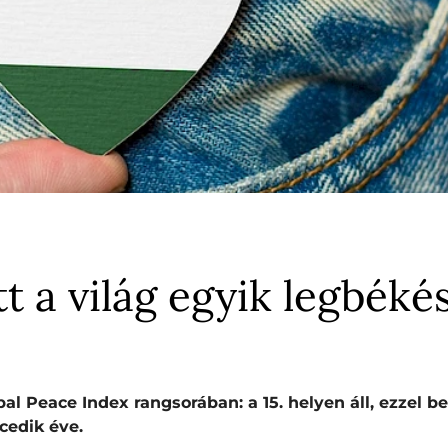
t a világ egyik legbéké
al Peace Index rangsorában: a 15. helyen áll, ezzel b
ncedik éve.