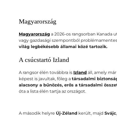
Magyarország
Magyarország
a 2026-os rangsorban Kanada u
vagy gazdasági szempontból problémamentes. I
világ legbékésebb államai közé tartozik.
A csúcstartó Izland
A rangsor élén továbbra is
Izland
áll, amely má
képest is javultak, főleg a
társadalmi biztonsá
alacsony a bűnözés, erős a társadalmi össze
óta a lista élén tartja az országot.
A második helyre
Új-Zéland
került, majd
Svájc