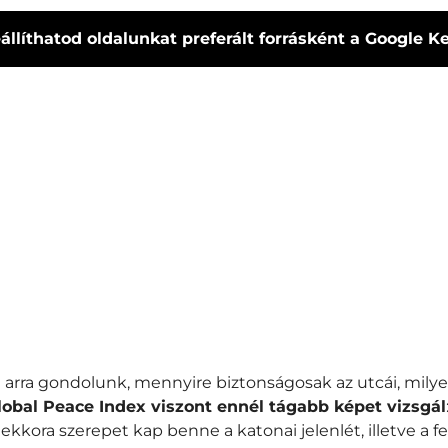
állíthatod oldalunkat preferált forrásként a Google 
n arra gondolunk, mennyire biztonságosak az utcái, mil
lobal Peace Index viszont ennél tágabb képet vizsgál
mekkora szerepet kap benne a katonai jelenlét, illetve a f