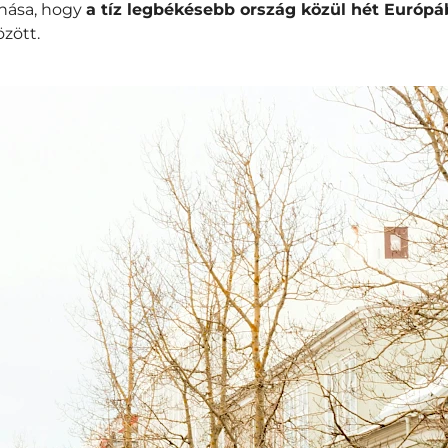
vonása, hogy
a tíz legbékésebb ország közül hét Európá
özött.