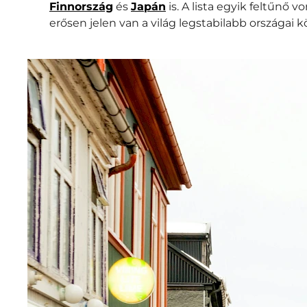
Finnország
és
Japán
is. A lista egyik feltűnő 
erősen jelen van a világ legstabilabb országai k