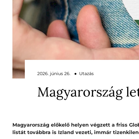
2026. június 26. ● Utazás
Magyarország let
Magyarország előkelő helyen végzett a friss Glob
listát továbbra is Izland vezeti, immár tizenkile