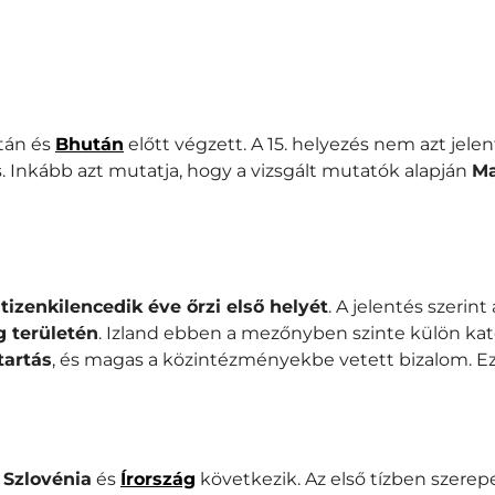
tán és
Bhután
előtt végzett. A 15. helyezés nem azt jelen
nkább azt mutatja, hogy a vizsgált mutatók alapján
Ma
r
tizenkilencedik éve őrzi első helyét
. A jelentés szerin
g területén
.
Izland ebben a mezőnyben szinte külön kat
tartás
, és magas a közintézményekbe vetett bizalom.
Ez
,
Szlovénia
és
Írország
következik. Az első tízben szerepe