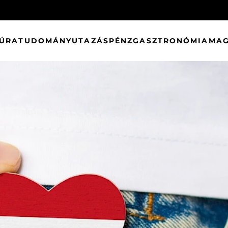
TÚRA
TUDOMÁNY
UTAZÁS
PÉNZ
GASZTRONÓMIA
MAG