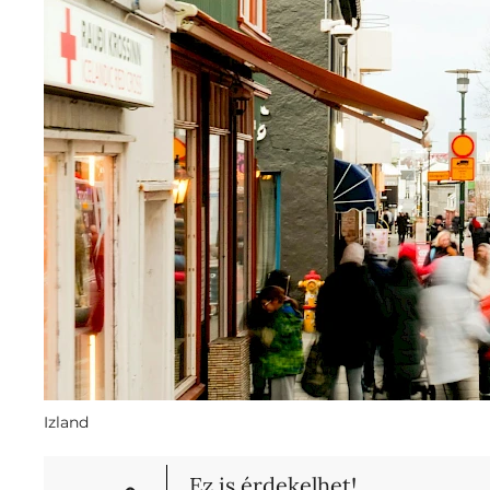
Izland
Ez is érdekelhet!