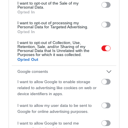
consent section.
I want to opt-out of the Sale of my
Personal Data.
Opted In
I want to opt-out of processing my
Personal Data for Targeted Advertising.
Opted In
2026. ÁPRILIS 10. ● HAMU ÉS GYÉMÁNT
I want to opt-out of Collection, Use,
A szakértők szerint ezekre a
Retention, Sale, and/or Sharing of my
A szállodai szobák alapvetően egy
Personal Data that Is Unrelated with the
helyekre semmiképp ne
Purposes for which it was collected.
biztonságos teret jelentenek az utazás
Opted Out
alatt, különösen az értékeinknek. A
tegyünk…
szakértők azonban arra figyelmeztetnek,
Google consents
HAMU ÉS GYÉMÁNT
hogy nem mindegy, hova tesszük
I want to allow Google to enable storage
holmijainkat, hiszen a tolvajok pontosan
related to advertising like cookies on web or
tudják, hol nézzenek szét először.
device identifiers in apps.
Mutatjuk, mely…
I want to allow my user data to be sent to
Google for online advertising purposes.
I want to allow Google to send me