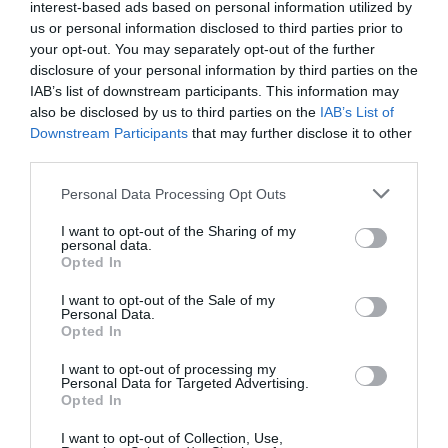
interest-based ads based on personal information utilized by
A változó nyomás ugyanis – akár emelkedik, akár
us or personal information disclosed to third parties prior to
csökken – repedéseket okozhat a földkéregben,
your opt-out. You may separately opt-out of the further
disclosure of your personal information by third parties on the
amelyeken keresztül könnyedén távozhat a magma.
IAB’s list of downstream participants. This information may
Ráadásul egy bizonyos erősségű lefelé irányuló nyom
also be disclosed by us to third parties on the
IAB’s List of
a magmában oldott víz és szén-dioxid buborékokat
Downstream Participants
that may further disclose it to other
képez, amelyek tovább emelik a kitörések esélyét. A
third parties.
legtöbb vulkanológus azonban egyelőre óvatos mara
Please note that this website/app uses one or more Google
azzal kapcsolatban, hogy mennyi jégnek kellene
Personal Data Processing Opt Outs
services and may gather and store information including but
megolvadnia ahhoz, hogy valós fenyegetésről
not limited to your visit or usage behaviour. You may click to
I want to opt-out of the Sharing of my
beszélhessünk.
personal data.
grant or deny consent to Google and its third-party tags to
Opted In
use your data for below specified purposes in below Google
A legnagyobb rizikót a bolygó egyik legnagyobb vulká
consent section.
I want to opt-out of the Sale of my
területe, a Nyugat-antarktiszi Hasadékrendszer (WAR
Personal Data.
Opted In
jelenti, amely még 65-70 millió évvel ezelőtt – a
dinoszauruszok
kihalása környékén – kezdett el
I want to opt-out of processing my
kialakulni.
Personal Data for Targeted Advertising.
Opted In
A kutatók szerint a hasadék továbbra is aktív.
I want to opt-out of Collection, Use,