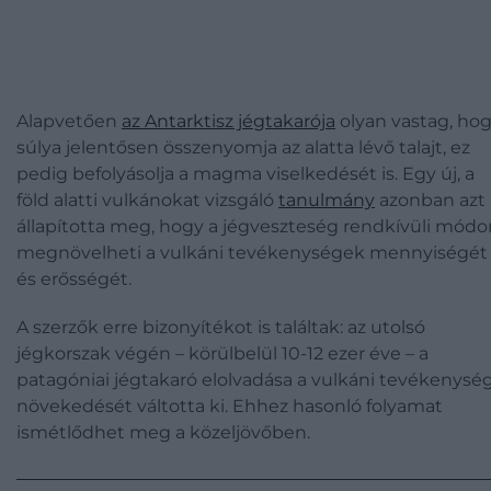
Alapvetően
az Antarktisz jégtakarója
olyan vastag, ho
súlya jelentősen összenyomja az alatta lévő talajt, ez
pedig befolyásolja a magma viselkedését is. Egy új, a
föld alatti vulkánokat vizsgáló
tanulmány
azonban azt
állapította meg, hogy a jégveszteség rendkívüli módo
megnövelheti a vulkáni tevékenységek mennyiségét
és erősségét.
A szerzők erre bizonyítékot is találtak: az utolsó
jégkorszak végén – körülbelül 10-12 ezer éve – a
patagóniai jégtakaró elolvadása a vulkáni tevékenysé
növekedését váltotta ki. Ehhez hasonló folyamat
ismétlődhet meg a közeljövőben.