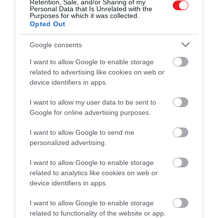
Retention, Sale, and/or Sharing of my
Personal Data that Is Unrelated with the
Purposes for which it was collected.
Opted Out
Ez is érdekelhet!
A legszárazabb hely a Földön
valószínűleg nem ott van, ahol gondolnád
Google consents
I want to allow Google to enable storage
related to advertising like cookies on web or
Az események szerintük akkor fordulhatnak majd a
device identifiers in apps.
jövőben igazán veszélyessé, ha a jégterhelés
I want to allow my user data to be sent to
csökkenésének üteme egybeesik más fontos vulkáni
Google for online advertising purposes.
jellemzőkkel – például a kamrában lévő magma
feltöltődési sebességével. Ha például egy 1 kilométer
I want to allow Google to send me
vastagságú jégtakaró 300 év alatt olvad el 3000 év
personalized advertising.
helyet, akkor a szimulációs modellek szerint további 5
I want to allow Google to enable storage
millió tonna anyag szabadul ki.
related to analytics like cookies on web or
device identifiers in apps.
A vulkáni aktivitással járó hő, láva és hamut a jégtakar
alulról és felülről is tovább melegíti, ez pedig még
I want to allow Google to enable storage
nagyobb olvadást okoz.
related to functionality of the website or app.