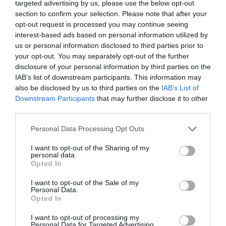
targeted advertising by us, please use the below opt-out
section to confirm your selection. Please note that after your
opt-out request is processed you may continue seeing
interest-based ads based on personal information utilized by
us or personal information disclosed to third parties prior to
your opt-out. You may separately opt-out of the further
disclosure of your personal information by third parties on the
IAB’s list of downstream participants. This information may
A félelmetes dinoszauruszok képességeit nem
also be disclosed by us to third parties on the
IAB’s List of
helye csak az agyméretükből levezetni
Downstream Participants
that may further disclose it to other
third parties.
Shutterstock
Please note that this website/app uses one or more Google
Personal Data Processing Opt Outs
services and may gather and store information including but
A Heinrich Heine Egyetem zoológusa,
Kai Caspar
not limited to your visit or usage behaviour. You may click to
I want to opt-out of the Sharing of my
szerint azonban ez a feltételezés több
personal data.
grant or deny consent to Google and its third-party tags to
Opted In
szempontból hamis, olyannyira, hogy már a
use your data for below specified purposes in below Google
kiindulópontja sem állja meg a helyét.
consent section.
I want to opt-out of the Sale of my
Personal Data.
Opted In
A tudósok szerint nem helyes azt gondolni, hogy
csak azért, mert a T. rexeknek viszonylag
I want to opt-out of processing my
nagyméretű agyuk volt, ez az intelligenciájukra is
Personal Data for Targeted Advertising.