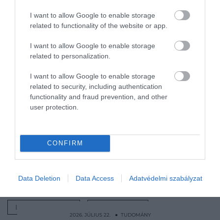
számát, hogy csak az
agyüreg méretét vesszük
I want to allow Google to enable storage
related to functionality of the website or app.
alapul
I want to allow Google to enable storage
related to personalization.
– idézi a portál a tanulmányt, amiben megemlítik:
a
I want to allow Google to enable storage
T. rexek rendkívül szociális lények voltak,
related to security, including authentication
hordában vadásztak, de ez nem jelenti azt, hogy
functionality and fraud prevention, and other
különösebben értelmesek is lettek volna.
user protection.
Nyitókép:
A T.rexeknek nem voltak túlságosan
fejlett kognitív képességeik
/ Shutterstock
CONFIRM
DINOSZAURUSZ
DINOSZAURUSZOK
Data Deletion
Data Access
Adatvédelmi szabályzat
TYRANNOSAURUS REX
T.REX
INTELLIGENCIA
TUDOMÁNY
2026. JÚLIUS 22. ● TUDOMÁNY