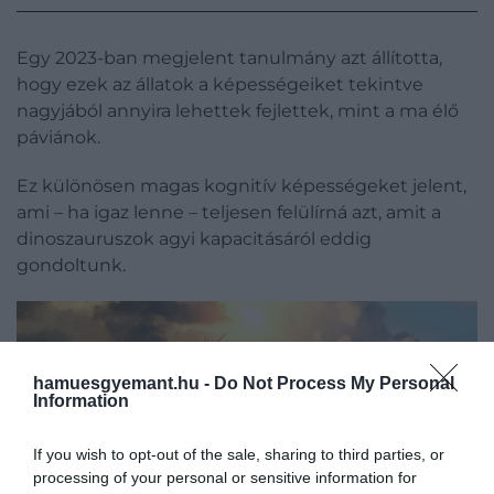
Egy 2023-ban megjelent tanulmány azt állította,
hogy ezek az állatok a képességeiket tekintve
nagyjából annyira lehettek fejlettek, mint a ma élő
páviánok.
Ez különösen magas kognitív képességeket jelent,
ami – ha igaz lenne – teljesen felülírná azt, amit a
dinoszauruszok agyi kapacitásáról eddig
gondoltunk.
hamuesgyemant.hu -
Do Not Process My Personal
Information
If you wish to opt-out of the sale, sharing to third parties, or
processing of your personal or sensitive information for