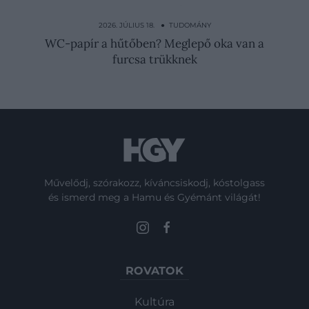
Annyira boldog volt egy nő, hogy majdnem
belehalt
2026. JÚLIUS 18. ● TUDOMÁNY
WC-papír a hűtőben? Meglepő oka van a
furcsa trükknek
Művelődj, szórakozz, kíváncsiskodj, kóstolgass
és ismerd meg a Hamu és Gyémánt világát!
ROVATOK
Kultúra