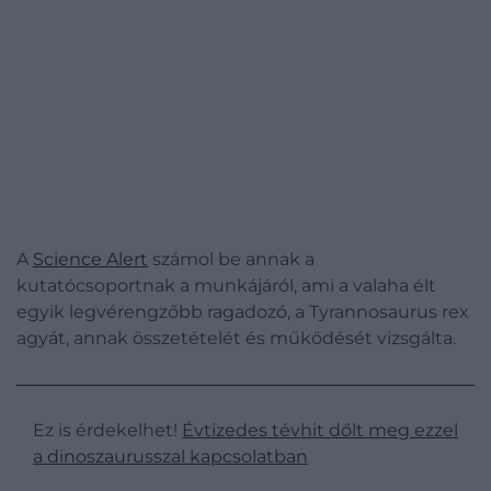
A
Science Alert
számol be annak a
kutatócsoportnak a munkájáról, ami a valaha élt
egyik legvérengzőbb ragadozó, a Tyrannosaurus rex
agyát, annak összetételét és működését vizsgálta.
Ez is érdekelhet!
Évtizedes tévhit dőlt meg ezzel
a dinoszaurusszal kapcsolatban