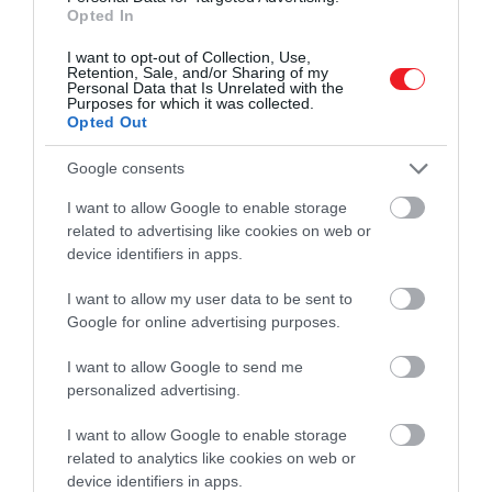
Opted In
pozitív hatással volt. Példaként a madarakat említik:
a varjaknak például kifejezetten kicsi az agyuk,
I want to opt-out of Collection, Use,
Retention, Sale, and/or Sharing of my
mégis rendkívül összetett és
fejlett kognitív
Personal Data that Is Unrelated with the
képességekkel rendelkeznek
.
Purposes for which it was collected.
Opted Out
Google consents
Ezt is olvasd el!
Hatalmas esőzés mosta felszínre
I want to allow Google to enable storage
minden idők legrégebbi dinoszaurusz-
related to advertising like cookies on web or
csontvázát
device identifiers in apps.
I want to allow my user data to be sent to
Google for online advertising purposes.
Nem megbízható és épp
I want to allow Google to send me
personalized advertising.
ezért nem is helyes az
alapján meghatározni egy
I want to allow Google to enable storage
related to analytics like cookies on web or
kihalt faj neuronjainak
device identifiers in apps.