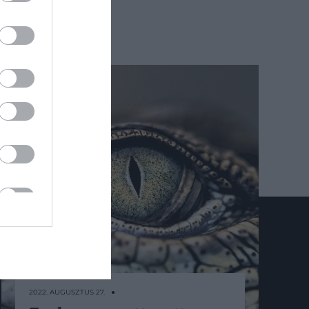
KAPCSOLAT
Email:
2022. AUGUSZTUS 27. ●
info@hamuesgyemant.hu