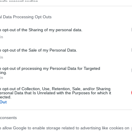
ogle consent section.
l Data Processing Opt Outs
2025. DECEMBER 2. ● TURI DÁNIEL
Vajon képes volt úszni a T.
o opt-out of the Sharing of my personal data.
A Tyrannosaurus rexet a legtöbben
rex? A tudomány válaszol
In
úgy képzeljük el, mint egy
szárazföldi csúcsragadozót, amely a
TURI DÁNIEL
o opt-out of the Sale of my Personal Data.
kontinensek belső területein
In
vadászott, és a vízhez legfeljebb inni
járt. A feltételezés, hogy ez a
to opt-out of processing my Personal Data for Targeted
ing.
kolosszális, két lábon járó állat
In
esetleg úszni is…
o opt-out of Collection, Use, Retention, Sale, and/or Sharing
ersonal Data that Is Unrelated with the Purposes for which it
lected.
Out
consents
o allow Google to enable storage related to advertising like cookies on