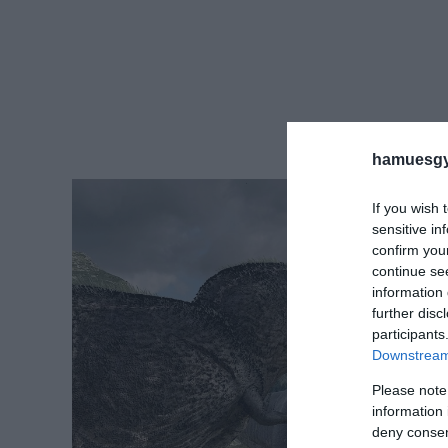
hamuesgy
If you wish 
sensitive in
confirm you
continue se
information 
further disc
participants
Downstream 
Please note
information 
deny consent