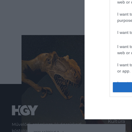
web or d
I want t
purpose
I want 
I want t
web or d
I want t
or app.
I want t
I want t
authenti
ROVATO
Kultúra
Művelődj, szórakozz, kíváncsiskodj,
kóstolgass