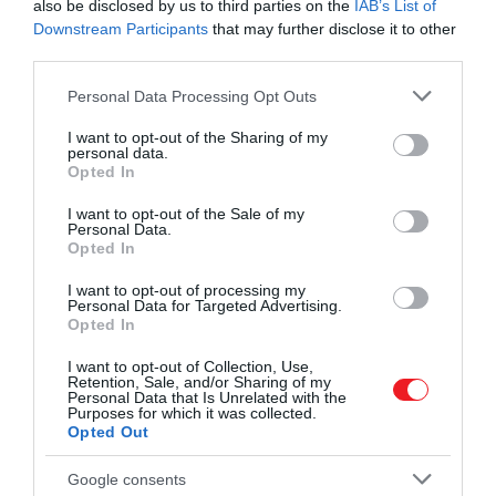
also be disclosed by us to third parties on the
IAB’s List of
teljes leírását. A kutatók megállapította, hogy az állat
Downstream Participants
that may further disclose it to other
valószínűleg körülbelül 9-10 méter hosszúra
third parties.
nőhetett - valamivel nagyobbra, mint egy orca. A
koponyája azonban majdnem kétszer olyan hosszú
Please note that this website/app uses one or more Google
Personal Data Processing Opt Outs
services and may gather and store information including but
volt, mint az orkáé, körülbelül 1,5 méter hosszú. A
not limited to your visit or usage behaviour. You may click to
I want to opt-out of the Sharing of my
többi moszaszaurusztól eltérően, amelyeknek
personal data.
grant or deny consent to Google and its third-party tags to
karcsú pofájuk volt, a Thalassotitan állkapcsa széles
Opted In
use your data for below specified purposes in below Google
és rövid volt, nagy, kúpos fogakkal, amelyek
consent section.
I want to opt-out of the Sale of my
tökéletesek lehettek a zsákmány megragadására és
Personal Data.
széttépésére.
Opted In
I want to opt-out of processing my
És ezek a fogak egy másik nyomot is tartalmaztak
Personal Data for Targeted Advertising.
az állat táplálkozására vonatkozóan: sok közülük
Opted In
törött és kopott, olyan sérülések, amelyek nem
I want to opt-out of Collection, Use,
keletkezhettek egy túlnyomórészt puha
Retention, Sale, and/or Sharing of my
Personal Data that Is Unrelated with the
zsákmányból álló étrend miatt. A kutatók szerint ez
Purposes for which it was collected.
arra utal, hogy a Thalassotitan kemény felületeken,
Opted Out
például teknőspáncélokon és más, talán félénkebb
Google consents
moszaszauruszok csontjain csorbította és törte