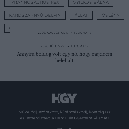
TYRANNOSAURUS REX
GYILKOS BÁLNA
KARDSZÁRNYÚ DELFIN
ÁLLAT
ŐSLÉNY
ŐSLÉNYKUTATÁS
TUDOMÁNY
2026. AUGUSZTUS 1. ● TUDOMÁNY
Miért ragad a pillanatragasztó mindenhez,
csak a tubusához…
2026. JÚLIUS 22. ● TUDOMÁNY
Annyira boldog volt egy nő, hogy majdnem
belehalt
Művelődj, szórakozz, kíváncsiskodj, kóstolgass
és ismerd meg a Hamu és Gyémánt világát!