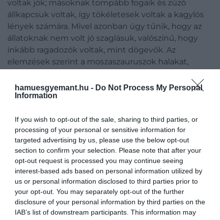
voltak jók; másoknak tompább fogaik és zúzó
állkapcsuk voltak, így tökéletesek voltak a kagylós
lények számára. Mivel azonban úgy tűnik, hogy az
állatoknak nem volt jó szaglásuk, valószínű, hogy
inkább ragadozók voltak, mint dögevők. Az
elemzések szerint a moszaszauruszok halakat,
fejlábúakat, teknősöket, puhatestűeket, más
moszaszauruszokat, sőt még madarakat is ettek.
hamuesgyemant.hu -
Do Not Process My Personal
Information
Úgy tűnik, a Thalassotitan a legvadabbak közé
tartozott. A fosszíliákat Marokkó foszfátos fosszilis
If you wish to opt-out of the sale, sharing to third parties, or
rétegeiben fedezték fel, amely régió gazdag
processing of your personal or sensitive information for
változatos és kiválóan megőrződött kréta- és
targeted advertising by us, please use the below opt-out
miocén kori fosszíliákban.
section to confirm your selection. Please note that after your
opt-out request is processed you may continue seeing
A maradványok között koponyák, csigolyák,
interest-based ads based on personal information utilized by
végtagcsontok és ujjpercek találhatók. Ezek
us or personal information disclosed to third parties prior to
együttesen lehetővé tették a Thalassotitan
your opt-out. You may separately opt-out of the further
koponyájának, állkapcsának és fogainak, valamint
disclosure of your personal information by third parties on the
csontvázának, vállainak és mellső végtagjainak
IAB’s list of downstream participants. This information may