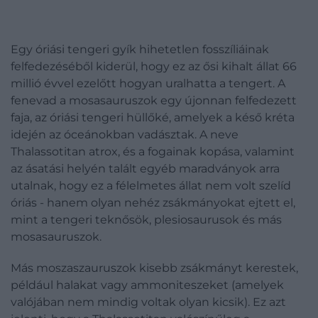
Egy óriási tengeri gyík hihetetlen fosszíliáinak
felfedezéséből kiderül, hogy ez az ősi kihalt állat 66
millió évvel ezelőtt hogyan uralhatta a tengert. A
fenevad a mosasauruszok egy újonnan felfedezett
faja, az óriási tengeri hüllőké, amelyek a késő kréta
idején az óceánokban vadásztak. A neve
Thalassotitan atrox, és a fogainak kopása, valamint
az ásatási helyén talált egyéb maradványok arra
utalnak, hogy ez a félelmetes állat nem volt szelíd
óriás - hanem olyan nehéz zsákmányokat ejtett el,
mint a tengeri teknősök, plesiosaurusok és más
mosasauruszok.
Más moszaszauruszok kisebb zsákmányt kerestek,
például halakat vagy ammoniteszeket (amelyek
valójában nem mindig voltak olyan kicsik). Ez azt