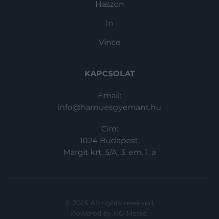
Haszon
In
Vince
KAPCSOLAT
Email:
info@hamuesgyemant.hu
Cím:
1024 Budapest,
Margit krt. 5/A, 3. em. 1. a
© 2025 All rights reserved.
Powered by
HG Media
.