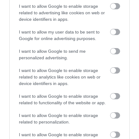
fogait. Ezt támasztják alá a Thalassotitan
I want to allow Google to enable storage
maradványai közelében talált más fosszíliák is: nagy
related to advertising like cookies on web or
ragadozóhalak csontjai, egy tengeri teknős páncélja,
device identifiers in apps.
egy plesiosaurusz koponya és legalább három
I want to allow my user data to be sent to
különböző mosasauruszfaj csontjai. Ezek a
Google for online advertising purposes.
maradványok mind savas kopás nyomait mutatják,
ahogyan az egy óriási állat gyomrában az emésztő
I want to allow Google to send me
savak hatására várható, mielőtt visszahánynák őket.
personalized advertising.
Ez közvetett bizonyíték, jegyzik meg a kutatók; de
I want to allow Google to enable storage
így is elég érdekes. A kréta időszak utolsó 25 millió
related to analytics like cookies on web or
device identifiers in apps.
évében a moszaszauruszok egyre specializáltabbá
és változatosabbá váltak. A Thalassotitan felfedezése
I want to allow Google to enable storage
azt sugallja, hogy a mosasauruszok még
related to functionality of the website or app.
változatosabbak voltak, mint gondoltuk - és hogy
ökoszisztémájuk élő és virágzó volt, elég sokféle
I want to allow Google to enable storage
zsákmánnyal ahhoz, hogy támogassa ezt a
related to personalization.
ragadozói diverzifikációt. Ez viszont érdekes
I want to allow Google to enable storage
következményekkel jár a 65 millió évvel ezelőtti