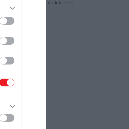
enyhén kedvező hatásuk is lehet.