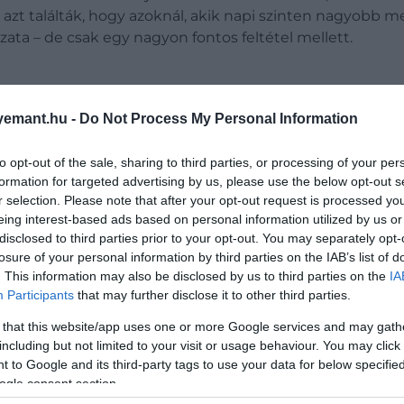
azt találták, hogy azoknál, akik napi szinten nagyobb m
zata – de csak egy nagyon fontos feltétel mellett.
emant.hu -
Do Not Process My Personal Information
 Rose Magánkórház neurológusa válaszol!
to opt-out of the sale, sharing to third parties, or processing of your per
formation for targeted advertising by us, please use the below opt-out s
r selection. Please note that after your opt-out request is processed y
ent meg, akiknél nem volt ismert genetikai hajlam az
eing interest-based ads based on personal information utilized by us or
sztása nagyjából 13–17 százalékkal alacsonyabb kockázatta
disclosed to third parties prior to your opt-out. You may separately opt-
védőhatást nem lehetett kimutatni. Hasonló mintázat jel
losure of your personal information by third parties on the IAB’s list of
n
16–24 százalékkal alacsonyabb demenciakockázattal
. This information may also be disclosed by us to third parties on the
IA
em a sovány tej, sem az erjesztett vagy nem erjesztett 
Participants
that may further disclose it to other third parties.
 that this website/app uses one or more Google services and may gath
including but not limited to your visit or usage behaviour. You may click 
 to Google and its third-party tags to use your data for below specifi
ügyi ajánlások évtizedek óta a zsírszegény tejtermékeke
ogle consent section.
an az utóbbi években árnyaltabbá vált. Több összegző el