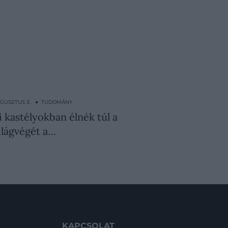
UGUSZTUS 3. ● TUDOMÁNY
ti kastélyokban élnék túl a
ilágvégét a…
KAPCSOLAT