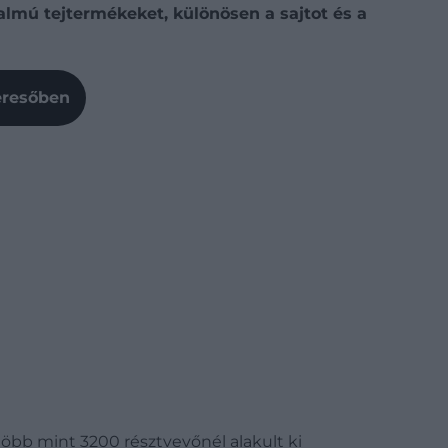
almú tejtermékeket, különösen a sajtot és a
Keresőben
több mint 3200 résztvevőnél alakult ki