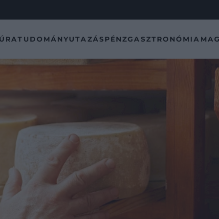
TÚRA
TUDOMÁNY
UTAZÁS
PÉNZ
GASZTRONÓMIA
MAG