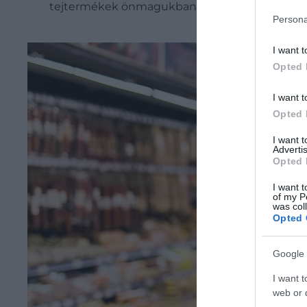
tejtermékek önmagukban nem feltétlenül növel
Persona
I want t
Opted 
I want t
Opted 
I want 
Advertis
Opted 
I want t
of my P
was col
Opted 
Google 
I want t
web or d