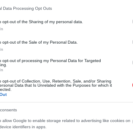
ik a szívbetegségek kockázatát, sőt egyes esetekben 
l Data Processing Opt Outs
o opt-out of the Sharing of my personal data.
In
o opt-out of the Sale of my Personal Data.
In
to opt-out of processing my Personal Data for Targeted
ing.
In
o opt-out of Collection, Use, Retention, Sale, and/or Sharing
ersonal Data that Is Unrelated with the Purposes for which it
lected.
Out
consents
o allow Google to enable storage related to advertising like cookies on
evice identifiers in apps.