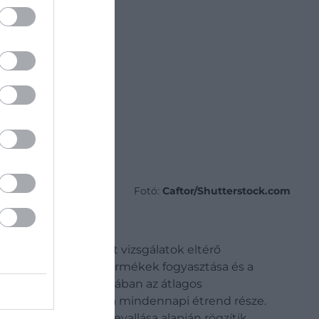
Fotó:
Caftor/Shutterstock.com
 országokban végzett vizsgálatok eltérő
 összefüggést a tejtermékek fogyasztása és a
séges oka, hogy Ázsiában az átlagos
ahol a sajt és a tej a mindennapi étrend része.
résztvevők saját bevallása alapján rögzítik,