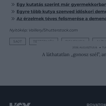
Egy kutatás szerint már gyermekkorban
Egyre több kutya szenved időskori deme
Az érzelmek téves felismerése a demenci
Nyitókép: Vaillery/Shutterstock.com
SAJT
TEJTERMÉK
DEMENCIA
ALZH
2026. AUGUSZTUS 8. ● 
A láthatatlan „gonosz szél”, a
ROVATO