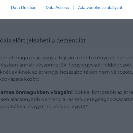
demencia korai szakaszában az étvágy, az ételválasztás 
Data Deletion
Data Access
Adatvédelmi szabályzat
ScienceAlert
.
ózis előtt jelezheti a demenciát
lenül maga a sajt vagy a tejszín a döntő tényező, hanem 
szben annak köszönhetők, hogy egyesek feldolgozott v
azoknál, akiknek az étrendje hosszabb távon nem változo
kockázata között.
rdemes önmagukban vizsgálni
. Sokkal fontosabb az étr
sen alacsonyabb demencia- és szívbetegségkockázattal j
ű gabonákkal és gyümölcsökkel együtt.