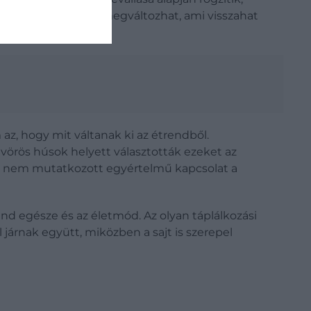
és az emlékezet is megváltozhat, ami visszahat
az, hogy mit váltanak ki az étrendből.
örös húsok helyett választották ezeket az
tt, nem mutatkozott egyértelmű kapcsolat a
end egésze és az életmód. Az olyan táplálkozási
árnak együtt, miközben a sajt is szerepel