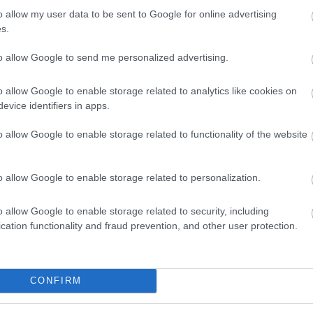
o allow my user data to be sent to Google for online advertising
s.
to allow Google to send me personalized advertising.
o allow Google to enable storage related to analytics like cookies on
evice identifiers in apps.
o allow Google to enable storage related to functionality of the website
o allow Google to enable storage related to personalization.
o allow Google to enable storage related to security, including
cation functionality and fraud prevention, and other user protection.
yek ugyanakkor messze nem egységesek
. A különböző
iókban készült kutatások gyakrabban mutattak ki pozitív
álatok eredményei sokkal vegyesebbek. Ennek egyik lehet
CONFIRM
rsékelt mennyiségek más hatást fejthetnek ki, mint ott, 
gfigyeléses jellegűek. Az étrendi adatokat jellemzően a 