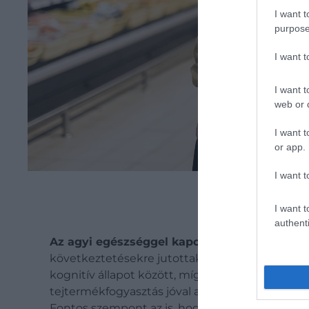
I want t
purpose
I want 
I want t
web or d
I want t
or app.
I want t
I want t
authenti
Az agyi egészséggel kapcsolatos eredmén
következtetésekre jutottak. Az ázsiai populác
kognitív állapot között, míg az európai vizsg
tejtermékfogyasztás jóval alacsonyabb, így a mé
Fontos szempont az is, hogy ezek a kutatások me