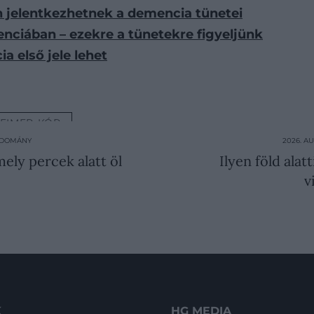
 jelentkezhetnek a demencia tünetei
nciában – ezekre a tünetekre figyeljünk
a első jele lehet
EIMER-KÓR
TUDOMÁNY
2026. A
mely percek alatt öl
Ilyen föld alat
v
K
HG MEDIA