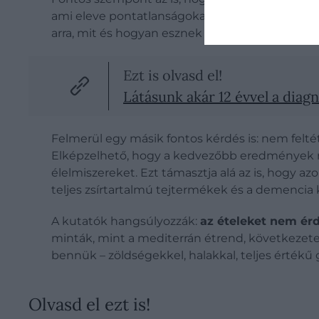
ami eleve pontatlanságokat hordoz. Ráadásul a 
arra, mit és hogyan esznek az érintettek – írja a
Ezt is olvasd el!
Látásunk akár 12 évvel a diagn
Felmerül egy másik fontos kérdés is: nem feltét
Elképzelhető, hogy a kedvezőbb eredmények ré
élelmiszereket. Ezt támasztja alá az is, hogy 
teljes zsírtartalmú tejtermékek és a demencia 
A kutatók hangsúlyozzák:
az ételeket nem é
minták, mint a mediterrán étrend, következete
bennük – zöldségekkel, halakkal, teljes érték
Olvasd el ezt is!