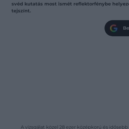
svéd kutatás most ismét reflektorfénybe helyeze
tejszínt.
Be
A vizsgálat közel 28 ezer középkorú és idősebb