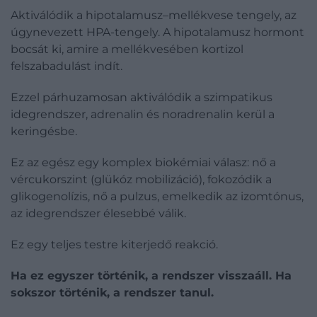
Aktiválódik a hipotalamusz–mellékvese tengely, az
úgynevezett HPA-tengely. A hipotalamusz hormont
bocsát ki, amire a mellékvesében kortizol
felszabadulást indít.
Ezzel párhuzamosan aktiválódik a szimpatikus
idegrendszer, adrenalin és noradrenalin kerül a
keringésbe.
Ez az egész egy komplex biokémiai válasz: nő a
vércukorszint (glükóz mobilizáció), fokozódik a
glikogenolízis, nő a pulzus, emelkedik az izomtónus,
az idegrendszer élesebbé válik.
Ez egy teljes testre kiterjedő reakció.
Ha ez egyszer történik, a rendszer visszaáll. Ha
sokszor történik, a rendszer tanul.