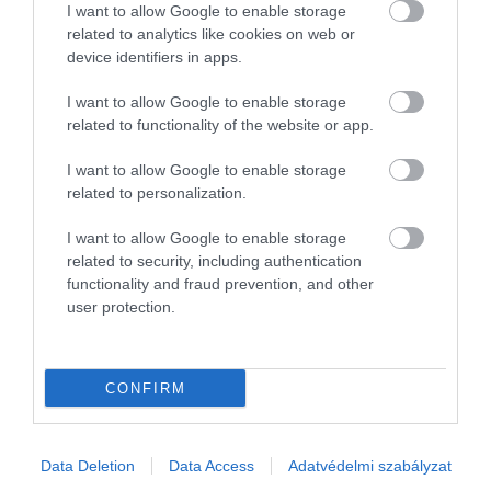
I want to allow Google to enable storage
stresszválasz gyorsabban indul és lassabban cseng
related to analytics like cookies on web or
le. Az enzimrendszerek alkalmazkodnak. A
device identifiers in apps.
neurotranszmitter anyagcsere mind
finomhangolódik a gyakori állapotokhoz.
I want to allow Google to enable storage
related to functionality of the website or app.
Ez az egész egy tanulás. Csak nem tudatos.
Sejtszintű.
I want to allow Google to enable storage
related to personalization.
És közben te továbblépsz. Azt mondod: „ez már
I want to allow Google to enable storage
nem számít”; „túl vagyok rajta”; „elengedtem”. És ez
related to security, including authentication
igaz is. Fejben.
functionality and fraud prevention, and other
user protection.
De a rendszer nem felejt.
CONFIRM
Olyan ez, mint amikor egy deszkába szöget versz.
Beütöd. Aztán kihúzod. A szög eltűnik. A lyuk ott
marad. És ez a lyuk nem fáj folyamatosan. Nem is
Data Deletion
Data Access
Adatvédelmi szabályzat
mindig látszik. De amikor egy új „szög” közel kerül