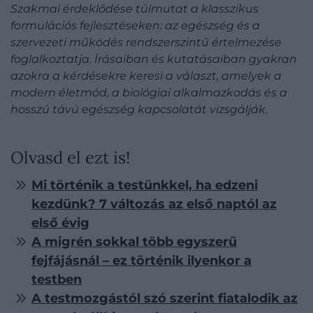
Szakmai érdeklődése túlmutat a klasszikus
formulációs fejlesztéseken: az egészség és a
szervezeti működés rendszerszintű értelmezése
foglalkoztatja. Írásaiban és kutatásaiban gyakran
azokra a kérdésekre keresi a választ, amelyek a
modern életmód, a biológiai alkalmazkodás és a
hosszú távú egészség kapcsolatát vizsgálják.
Olvasd el ezt is!
Mi történik a testünkkel, ha edzeni
kezdünk? 7 változás az első naptól az
első évig
A migrén sokkal több egyszerű
fejfájásnál – ez történik ilyenkor a
testben
A testmozgástól szó szerint fiatalodik az