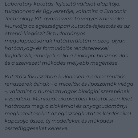
Laboratory kutatás-fejlesztő vállalat alapítója,
tulajdonosa és ügyvezetője, valamint a Draconic
Technology Kft. gyártásvezető vegyészmérnöke.
Munkája az egészségipari kutatás-fejlesztés és az
étrend-kiegészítők tudományos
megalapozásának határterületén mozog: olyan
hatóanyag- és formulációs rendszerekkel
foglalkozik, amelyek célja a biológiai hasznosulás
és a szervezeti működés mélyebb megértése.
Kutatási fókuszában különösen a nanoemulziós
rendszerek állnak – a micellák és liposzómák világa
–, valamint a huminanyagok biológiai szerepének
vizsgálata. Munkáját alapvetően kutatói szemlélet
határozza meg: a biokémiai és anyagtudományi
megközelítéseket az egészségkutatás kérdéseivel
kapcsolja össze, új modelleket és működési
összefüggéseket keresve.