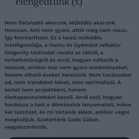
elengedtünk (x)
Nem fiatalodni akarunk. Működni akarunk.
Hosszan. Ami nem gyors, attól még nem rossz.
Így fenntartható.
Ez a lassú működés
intelligenciája
, a Hamu és Gyémánt
reflektív
longevity testtudat
rovata az időről, a
terhelhetőségről és arról, hogyan változik a
testünk, amikor már nem gyors eredményeket,
hanem élhető éveket keresünk. Nem tanácsokat
ad, nem trendeket követ, nem optimalizál. A
testet nem projektként, hanem
élettapasztalatként kezeli. Arról szól, hogyan
hordozza a test a döntéseink lenyomatait, mikor
kér lassítást, és mi történik akkor, amikor végre
meghalljuk.
Szakértőnk Goda Gábor
,
vegyészmérnök
.