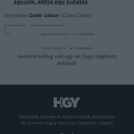
agyunk, állítja egy kutatás
Nyitókép:
Goda Gábor
/ Goda Gábor
TEST
EGÉSZSÉG
2026. AUGUSZTUS 7. ● TUDOMÁNY
Protonnyaláb fúródott a szovjet fizikus
fejébe, ő mégis…
2026. JÚLIUS 22. ● TUDOMÁNY
Annyira boldog volt egy nő, hogy majdnem
belehalt
Művelődj, szórakozz, kíváncsiskodj, kóstolgass
és ismerd meg a Hamu és Gyémánt világát!