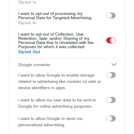
Opted In
A lassú működés intelligenciája Goda
Gábor vegyészmérnökkel (x)
I want to opt-out of processing my
Personal Data for Targeted Advertising.
Opted In
A következő alkalommal a rendszer már nem „szűz”.
I want to opt-out of Collection, Use,
A receptorok, az idegpályák, a hormonális válaszok
Retention, Sale, and/or Sharing of my
már egy korábbi mintázat szerint működnek.
Personal Data that Is Unrelated with the
Purposes for which it was collected.
Opted Out
Gyorsabban reagálnak. Óvatosabbak. Vagy éppen
túlreagálnak.
Google consents
És ez így épül rétegről rétegre. Az idegrendszerben
I want to allow Google to enable storage
related to advertising like cookies on web or
szinaptikus megerősödés történik.
device identifiers in apps.
Amit sokszor átélsz, az a pálya „könnyebben
I want to allow my user data to be sent to
járható” lesz.
Google for online advertising purposes.
Kevesebb inger is elég, hogy aktiválódjon. A
I want to allow Google to send me
hormonrendszerben visszacsatolási hurkok
personalized advertising.
alakulnak ki. A kortizol szabályozása módosulhat, a