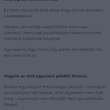
És most menjünk bele abba, hogy mi van ezekben
a barázdákban.
Minden, ami eddig veled történt nem csak
„élmény”. Nem csak pszichológia. Hanem konkrét,
mérhető, biokémiai folyamat.
Egy reakció. Egy minta. Egy panel, ami lefutott. És
ami nem tűnt el.
Vegyük az első egyszerű példát! Stressz.
Amikor egy helyzet feszültséget okozott – mondjuk
az a bizonyos házi feladat, amit régebben nem írtál
meg –, a szervezet nem filozofál. Nem gondolkodik.
Reagál.