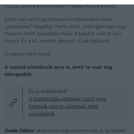
hozzá, sokkal könnyebben találja meg a helyét.
Ezért van az, hogy bizonyos helyzetekre nem
„arányosan” reagálsz. Nem azért, mert gyenge vagy.
Hanem mert a barázda mély. A bakelit már le van
kopva. És a tű, amikor rákerül... Csak lejátszik.
A tested nem felejt.
A tested emlékszik arra is, amit te már rég
elengedtél.
Ez is érdekelhet!
A testmozgás mítosza: ezért nem
fogyunk annyit edzéssel, mint
szeretnénk
Goda Gábor
okleveles vegyészmérnök, a Synbiotic