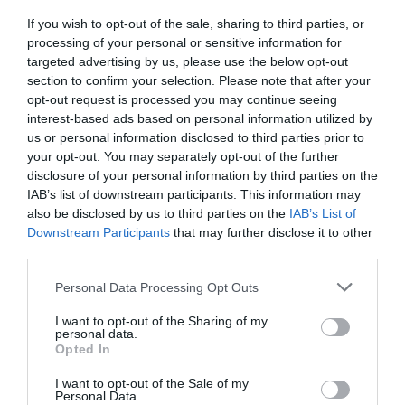
Oxitocin és vazopresszin szint emelkedik, ami
If you wish to opt-out of the sale, sharing to third parties, or
kötődést és biztonságérzetet épít. A szerotonin
processing of your personal or sensitive information for
szint változása miatt megszűnhet a realitásérzék
targeted advertising by us, please use the below opt-out
egy része. Idealizálsz.
section to confirm your selection. Please note that after your
opt-out request is processed you may continue seeing
interest-based ads based on personal information utilized by
Ez nem érzés. Ez egy neurokémiai állapot.
us or personal information disclosed to third parties prior to
your opt-out. You may separately opt-out of the further
Amikor viszont jön a csalódás, ugyanaz a rendszer
disclosure of your personal information by third parties on the
másik irányba billen: dopamin leesik, motiváció
IAB’s list of downstream participants. This information may
csökken, kortizol emelkedik, stressz, oxitocin
also be disclosed by us to third parties on the
IAB’s List of
rendszer „megszakad”, kötődés sérül.
Downstream Participants
that may further disclose it to other
third parties.
Ez egy biokémiai törés.
Please note that this website/app uses one or more Google
Personal Data Processing Opt Outs
services and may gather and store information including but
És ez nem múlik el nyomtalanul.
not limited to your visit or usage behaviour. You may click to
I want to opt-out of the Sharing of my
personal data.
grant or deny consent to Google and its third-party tags to
Opted In
use your data for below specified purposes in below Google
consent section.
I want to opt-out of the Sale of my
Ez is érdekelhet!
Personal Data.