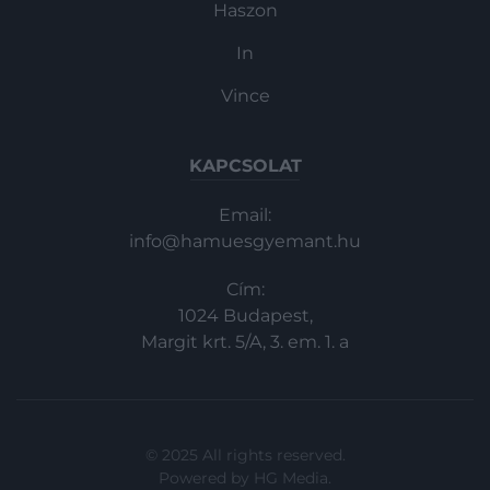
Haszon
In
Vince
KAPCSOLAT
Email:
info@hamuesgyemant.hu
Cím:
1024 Budapest,
Margit krt. 5/A, 3. em. 1. a
© 2025 All rights reserved.
Powered by
HG Media
.