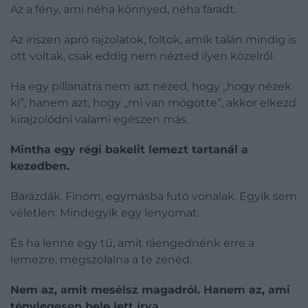
Az a fény, ami néha könnyed, néha fáradt.
Az íriszen apró rajzolatok, foltok, amik talán mindig is
ott voltak, csak eddig nem nézted ilyen közelről.
Ha egy pillanatra nem azt nézed, hogy „hogy nézek
ki”, hanem azt, hogy „mi van mögötte”, akkor elkezd
kirajzolódni valami egészen más.
Mintha egy régi bakelit lemezt tartanál a
kezedben.
Barázdák. Finom, egymásba futó vonalak. Egyik sem
véletlen. Mindegyik egy lenyomat.
És ha lenne egy tű, amit ráengednénk erre a
lemezre, megszólalna a te zenéd.
Nem az, amit mesélsz magadról. Hanem az, ami
ténylegesen bele lett írva.