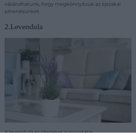
vásárolhatunk, hogy megkönnyítsük az éjszakai
pihenésünket.
2.Levendula
A levendula az idegeket is nyugtatja