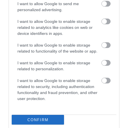
biztos, hogy ez a szokás nem segíti a könnyű esti
I want to allow Google to send me
elalvást. Ugyanis a szervezet nem tud különbséget
personalized advertising.
tenni egy délutáni pihenés és az esti alvás között,
I want to allow Google to enable storage
ezért
related to analytics like cookies on web or
device identifiers in apps.
már egy rövidebb sziesztából való ébredés után is
úgy érezhetjük, hogy tele vagyunk energiával, ami
I want to allow Google to enable storage
később megnehezítheti a könnyű álomba
related to functionality of the website or app.
szenderülést.
I want to allow Google to enable storage
5. Szabaduljunk meg a kütyüktől!
related to personalization.
I want to allow Google to enable storage
related to security, including authentication
functionality and fraud prevention, and other
user protection.
CONFIRM