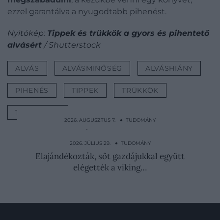
ezzel garantálva a nyugodtabb pihenést.
Nyitókép:
Tippek és trükkök a gyors és pihentető
alvásért
/ Shutterstock
ALVÁS
ALVÁSMINŐSÉG
ALVÁSHIÁNY
PIHENÉS
TIPPEK
TRÜKKÖK
TUDOMÁNY
2026. AUGUSZTUS 7. ● TUDOMÁNY
Londonra leszállt a köd, ami 4000 embert
ölt meg
2026. JÚLIUS 29. ● TUDOMÁNY
Elajándékozták, sőt gazdájukkal együtt
elégették a viking…