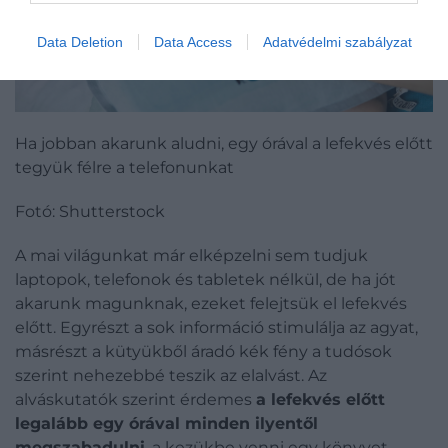
Data Deletion
Data Access
Adatvédelmi szabályzat
Ha jobban akarunk aludni, egy órával a lefekvés előtt
tegyük félre a telefonunkat
Fotó: Shutterstock
A mai világunkat már elképzelni sem tudjuk
laptopok, telefonok és tabletek nélkül, de ha jót
akarunk magunknak, ezeket felejtsük el lefekvés
előtt. Egyrészt a sok információ stimulálja az agyat,
másrészt a kütyükből áradó kék fény a tudósok
szerint nehezebbé teszik az elalvást. Az
alváskutatók szerint érdemes
a lefekvés előtt
legalább egy órával minden ilyentől
megszabadulni
, a kezükbe venni egy könyvet,