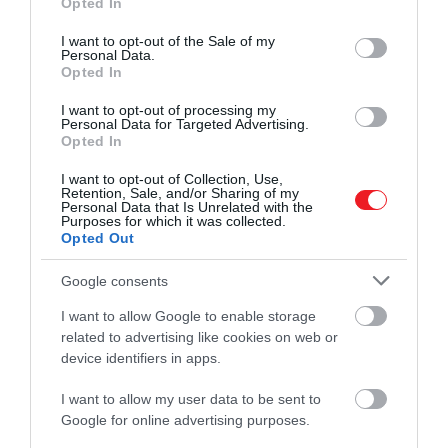
Opted In
szakemberek szerint
a megfelelő hőmérséklet
use your data for below specified purposes in below Google
consent section.
nagyjából 15-19 fok között mozog
, de sokat
I want to opt-out of the Sale of my
Personal Data.
segíthet az is a gyors elalvásban, ha előtte veszünk
Opted In
egy igazán forró fürdőt, ami szintén jelentősen
befolyásolhatja a testhőmérsékletünket és segíthet
I want to opt-out of processing my
Personal Data for Targeted Advertising.
könnyebben álomba szenderülni.
Opted In
I want to opt-out of Collection, Use,
Retention, Sale, and/or Sharing of my
Personal Data that Is Unrelated with the
Ez is érdekelhet!
Miért riadsz fel mindig alvás
Purposes for which it was collected.
Opted Out
közben? A tudomány tudja a választ!
Google consents
I want to allow Google to enable storage
4.Hagyjuk ki a napközbeni sziesztát!
related to advertising like cookies on web or
device identifiers in apps.
A vélemények megoszlanak arról, hogy milyen
I want to allow my user data to be sent to
egészségügyi hatásai vannak annak, ha napközben
Google for online advertising purposes.
rövidebb időre beiktatunk egy alvást. Az azonban