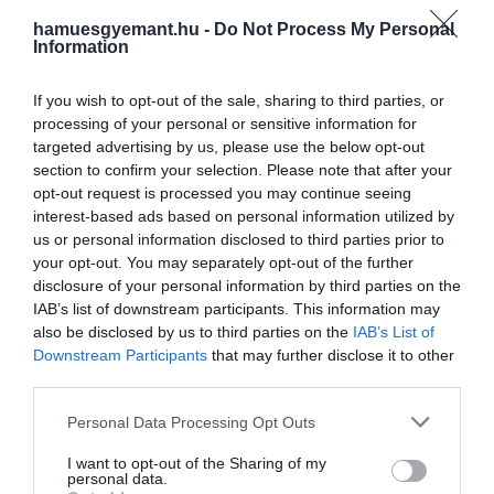
hamuesgyemant.hu -
Do Not Process My Personal
Shutterstock
Information
A levendulát sokan csak a jellegzetes, édeskés
If you wish to opt-out of the sale, sharing to third parties, or
illatuk miatt kedvelik, azt azonban már kevesen
processing of your personal or sensitive information for
tudják, hogy a növény az alvásban is segíthet.
targeted advertising by us, please use the below opt-out
Kutatások azt mutatják, hogy a levendulaolaj
section to confirm your selection. Please note that after your
éjszakai használata, vagy akár csak egy levendulás
opt-out request is processed you may continue seeing
füstölő megkönnyíti a gyors álomba szenderülést.
interest-based ads based on personal information utilized by
us or personal information disclosed to third parties prior to
Más mérések szerint a növény ráadásul csökkenti a
your opt-out. You may separately opt-out of the further
stresszt, a szorongást, ami szintén hozzájárulhat a
disclosure of your personal information by third parties on the
pihentető alváshoz
.
IAB’s list of downstream participants. This information may
also be disclosed by us to third parties on the
IAB’s List of
3.Hűtsük le a szobát!
Downstream Participants
that may further disclose it to other
third parties.
Szinte hihetetlen, de a szobahőmérséklet is
Please note that this website/app uses one or more Google
Personal Data Processing Opt Outs
jelentősen befolyásolhatja az alvásunk minőségét.
services and may gather and store information including but
Kutatások bizonyítják, hogy hűvösebb, szellősebb
not limited to your visit or usage behaviour. You may click to
I want to opt-out of the Sharing of my
personal data.
szobában könnyebben jön álom a szemünkre. A
grant or deny consent to Google and its third-party tags to