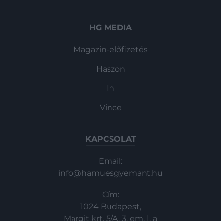
HG MEDIA
Magazin-előfizetés
Haszon
In
Vince
KAPCSOLAT
Email:
info@hamuesgyemant.hu
Cím:
1024 Budapest,
Margit krt. 5/A, 3. em. 1. a