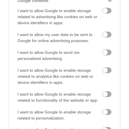
leletekkel hasonlították össze, az eredmények
Google consents
pedig egyértelműen arra utalnak, hogy
a genetikai
I want to allow Google to enable storage
változatosság 430 ezer évtől egészen 120 ezer
related to advertising like cookies on web or
évvel ezelőttig növekedhetett.
device identifiers in apps.
I want to allow my user data to be sent to
Google for online advertising purposes.
Ha tovább olvasnál:
Így telhetett a népszerű
ősember, Lucy utolsó napja
I want to allow Google to send me
personalized advertising.
I want to allow Google to enable storage
Így, bár a pontos okokról egyelőre nincsenek
related to analytics like cookies on web or
device identifiers in apps.
információk, a tudósok szerint a neandervölgyiek
első populációs katasztrófája nagyjából 110 ezer
I want to allow Google to enable storage
évvel ezelőtt következett be.
related to functionality of the website or app.
Nyitókép:
A neandervölgyiek 70 ezer évvel a
I want to allow Google to enable storage
kihalásuk előtt majdnem teljesen eltűntek a
related to personalization.
Földről
/ Fotó: Shutterstock