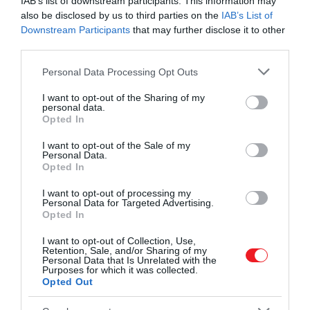
IAB’s list of downstream participants. This information may
also be disclosed by us to third parties on the
IAB’s List of
Downstream Participants
that may further disclose it to other
third parties.
Azt egyelőre nem lehet tudni, hogy pontosan mikor
Please note that this website/app uses one or more Google
Personal Data Processing Opt Outs
services and may gather and store information including but
következett be a neandervölgyiek tömeges
not limited to your visit or usage behaviour. You may click to
I want to opt-out of the Sharing of my
kihalása
personal data.
grant or deny consent to Google and its third-party tags to
Opted In
use your data for below specified purposes in below Google
Fotó:
Shutterstock
consent section.
I want to opt-out of the Sale of my
Personal Data.
Sajnos a legkorábbi neandervölgyiekből származó
Opted In
ép DNS hiánya miatt a tudósok nem tudják
I want to opt-out of processing my
rekonstruálni a történteket. A problémát
Personal Data for Targeted Advertising.
megkerülve egy új tanulmány szerzői
mélyreható
Opted In
elemzést végeztek a különböző neandervölgyi
I want to opt-out of Collection, Use,
populációk belső fülének úgynevezett csontos
Retention, Sale, and/or Sharing of my
Personal Data that Is Unrelated with the
labirintusán
, írja az
IFLScience
. A Sima de los
Purposes for which it was collected.
Huesosból származó preneandervölgyi
Opted Out
maradványokat korai és klasszikus neandervölgyi