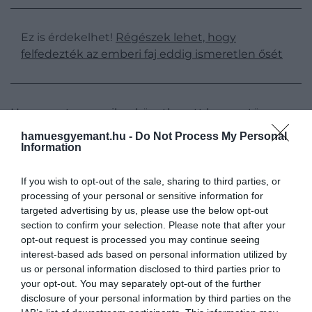
Ez is érdekelhet!
Régészek lehet, hogy
felfedezték az emberi faj eddig ismeretlen ősét
Hogy pontosan mikor következett be ez a tömeges
kihalás, az máig vita tárgyát képezi: egyes tudósok
hamuesgyemant.hu -
Do Not Process My Personal
szerint a neandervölgyiek felbukkanásának
Information
legkorábbi szakaszában történt, míg mások szerint
egybeesett a klasszikus neandervölgyiek
If you wish to opt-out of the sale, sharing to third parties, or
megjelenésével.
processing of your personal or sensitive information for
targeted advertising by us, please use the below opt-out
section to confirm your selection. Please note that after your
opt-out request is processed you may continue seeing
interest-based ads based on personal information utilized by
us or personal information disclosed to third parties prior to
your opt-out. You may separately opt-out of the further
disclosure of your personal information by third parties on the