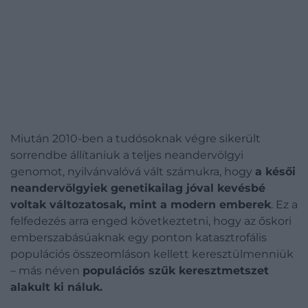
Miután 2010-ben a tudósoknak végre sikerült
sorrendbe állítaniuk a teljes neandervölgyi
genomot, nyilvánvalóvá vált számukra, hogy
a késői
neandervölgyiek genetikailag jóval kevésbé
voltak változatosak, mint a modern emberek
. Ez a
felfedezés arra enged következtetni, hogy az őskori
emberszabásúaknak egy ponton katasztrofális
populációs összeomláson kellett keresztülmenniük
– más néven
populációs szűk keresztmetszet
alakult ki náluk.