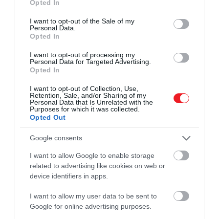
Opted In
use your data for below specified purposes in below Google
consent section.
I want to opt-out of the Sale of my
Phobos
Personal Data.
Opted In
en.wikipedia.org
I want to opt-out of processing my
Personal Data for Targeted Advertising.
Hamarosan azonban választ kaphatunk – vagy
Opted In
legalábbis jobb adatokat – a Japán Űrkutatási
I want to opt-out of Collection, Use,
Ügynökség (JAXA) 2026-ban induló missziójával,
Retention, Sale, and/or Sharing of my
Personal Data that Is Unrelated with the
amelynek célja, hogy három évnyi megfigyelés után
Purposes for which it was collected.
mintákat küldjön vissza a Földre a Phobosról.
Opted Out
Google consents
A küldetés előtt azonban francia és német kutatók
rábukkantak az Európai Űrügynökség (ESA) Mars
I want to allow Google to enable storage
Express űrszondája által a Phobosról készített,
related to advertising like cookies on web or
korábban nem publikált fotókra, és megállapították,
device identifiers in apps.
hogy a hold tulajdonságai egyik hipotézisnek sem
I want to allow my user data to be sent to
felelnek meg –
számolt be
az IFLScience.
Google for online advertising purposes.
A fényképeket elemezve a csapat megállapította,