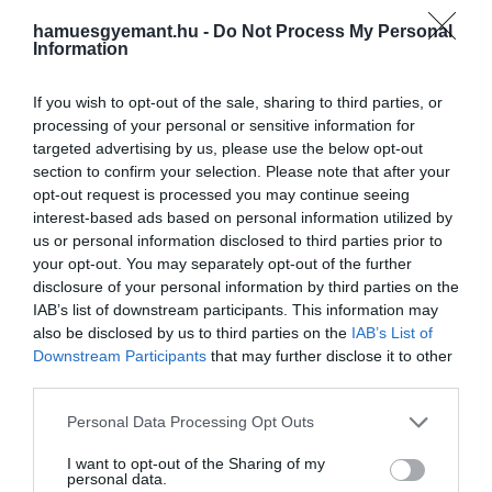
a törmelékkorong-hipotézis indokot adhat a
hamuesgyemant.hu -
Do Not Process My Personal
körkörös pályára, de nem magyarázza jól a holdak
Information
összetételét.
If you wish to opt-out of the sale, sharing to third parties, or
processing of your personal or sensitive information for
targeted advertising by us, please use the below opt-out
section to confirm your selection. Please note that after your
opt-out request is processed you may continue seeing
interest-based ads based on personal information utilized by
us or personal information disclosed to third parties prior to
your opt-out. You may separately opt-out of the further
disclosure of your personal information by third parties on the
IAB’s list of downstream participants. This information may
also be disclosed by us to third parties on the
IAB’s List of
Downstream Participants
that may further disclose it to other
third parties.
Please note that this website/app uses one or more Google
Personal Data Processing Opt Outs
services and may gather and store information including but
not limited to your visit or usage behaviour. You may click to
I want to opt-out of the Sharing of my
personal data.
grant or deny consent to Google and its third-party tags to