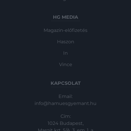
HG MEDIA
Magazin-előfizetés
Haszon
In
Vince
KAPCSOLAT
Email:
info@hamuesgyemant.hu
Cím:
1024 Budapest,
Margit krt. 5/A, 3. em. 1. a