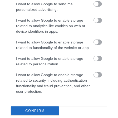
I want to allow Google to send me
hogy
personalized advertising.
a hold nem egyenletesen veri vissza a fényt, hanem
I want to allow Google to enable storage
fényesebbnek tűnik, amikor a Nap közvetlenül
related to analytics like cookies on web or
fölötte van, ami az üstökösöknél is megfigyelhető.
device identifiers in apps.
I want to allow Google to enable storage
related to functionality of the website or app.
Olvasd el ezt is!
2,4 millió évente a Mars valami
I want to allow Google to enable storage
nagyon furcsát tesz a mi óceánjainkkal
related to personalization.
I want to allow Google to enable storage
related to security, including authentication
A
tanulmányban
a kutatócsoport hozzátette, hogy a
functionality and fraud prevention, and other
hold lehet kétalakú üstökös (azaz két különálló
user protection.
lebennyel rendelkező üstökös) vagy kettős üstökös
(két, gravitáció révén egymásra került égitestből
álló).
CONFIRM
Ez egy remek hipotézis, mivel eddig még egyetlen