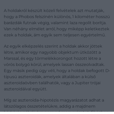
A holdakról készült közeli felvételek azt mutatják,
hogy a Phobos felszínén különös, 1 kilométer hosszú
barázdák futnak végig, valamint laza regolit borítja.
Van néhány elmélet arról, hogy miképp keletkeztek
ezek a holdak, ám egyik sem teljesen egyértelmű.
Az egyik elképzelés szerint a holdak akkor jöttek
létre, amikor egy nagyobb objektum ütközött a
Marssal, és egy törmelékkorongot hozott létre a
vörös bolygó körül, amelyek lassan összeolvadtak.
Egy másik pedig úgy véli, hogy a holdak befogott D-
típusú aszteroidák, amelyek általában a külső
aszteroidaövben találhatók, vagy a Jupiter trójai
aszteroidáival együtt.
Míg az aszteroida-hipotézis magyarázatot adhat a
látszólagos összetételükre, addig a majdnem
körkörös pályájukra nem ad magyarázatot. Eközben