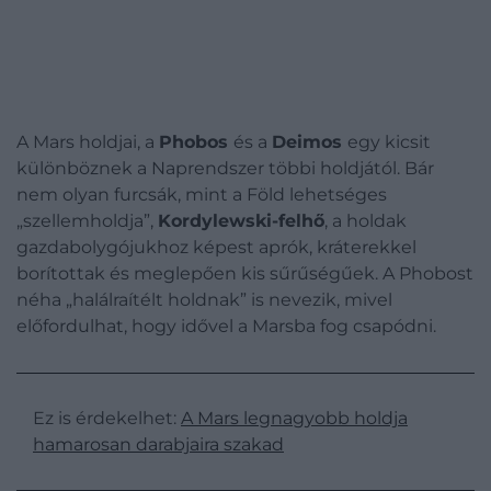
A Mars holdjai, a
Phobos
és a
Deimos
egy kicsit
különböznek a Naprendszer többi holdjától. Bár
nem olyan furcsák, mint a Föld lehetséges
„szellemholdja”,
Kordylewski-felhő
, a holdak
gazdabolygójukhoz képest aprók, kráterekkel
borítottak és meglepően kis sűrűségűek. A Phobost
néha „halálraítélt holdnak” is nevezik, mivel
előfordulhat, hogy idővel a Marsba fog csapódni.
Ez is érdekelhet:
A Mars legnagyobb holdja
hamarosan darabjaira szakad