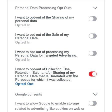
macskám?
Please note that this website/app uses one or more Google
Personal Data Processing Opt Outs
services and may gather and store information including but
not limited to your visit or usage behaviour. You may click to
I want to opt-out of the Sharing of my
Ha egy macska túlzottan nyávog és hangoskodik,
personal data.
grant or deny consent to Google and its third-party tags to
akkor biztosra vehetjük, hogy valamit mondani akar.
Opted In
use your data for below specified purposes in below Google
Nem meglepő, hogy az esetek többségében az
consent section.
I want to opt-out of the Sale of my
éhség lesz a felelős az állat tombolásáért, de az is
Personal Data.
Opted In
lehet, hogy a figyelemet vagy a segítséget igényel.
I want to opt-out of processing my
A folyamatos, hangos nyávogás a fájdalom vagy más
Personal Data for Targeted Advertising.
kellemetlen érzés tünete is lehet, beleértve a
Opted In
mentális zavarokat is, például a szorongást. Az
I want to opt-out of Collection, Use,
idősebb macskáknál néha előfordulhat kognitív
Retention, Sale, and/or Sharing of my
Personal Data that Is Unrelated with the
diszfunkció szindróma, a macskák egyfajta
Purposes for which it was collected.
demenciája, ami szintén gyakrabban nyávogásra
Opted Out
készteti őket – szedte listába a lehetséges okokat az
Google consents
IFLScience
.
I want to allow Google to enable storage
related to advertising like cookies on web or