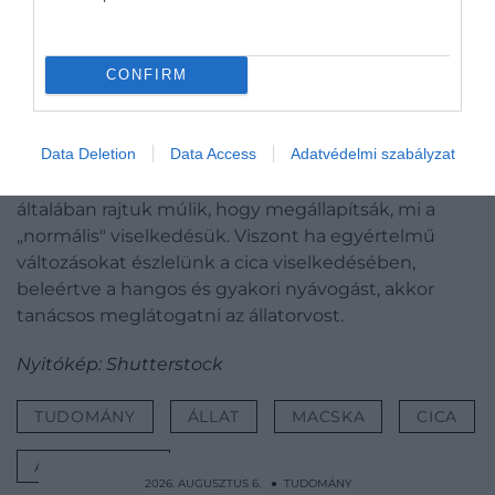
Ne hagyd ki!
A macskád folyamatosan felkelt
éjszaka? Segíthetsz magadon!
CONFIRM
Data Deletion
Data Access
Adatvédelmi szabályzat
Hogy miért szomorú egy cica, azt csak a gazdája
tudhatja, hiszen minden macska más, ezért
általában rajtuk múlik, hogy megállapítsák, mi a
„normális" viselkedésük. Viszont ha egyértelmű
változásokat észlelünk a cica viselkedésében,
beleértve a hangos és gyakori nyávogást, akkor
tanácsos meglátogatni az állatorvost.
Nyitókép: Shutterstock
TUDOMÁNY
ÁLLAT
MACSKA
CICA
ÁLLATTARTÁS
2026. AUGUSZTUS 6. ● TUDOMÁNY