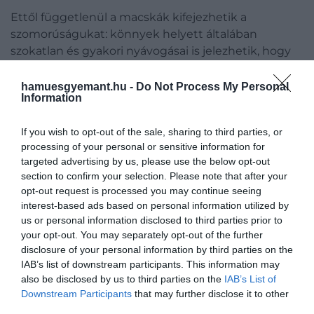
Ettől függetlenül a macskák kifejezhetik a
szomorúságukat: könnyek helyett általában
szokatlan és gyakori nyávogásai is jelezhetik, hogy
nincs minden rendben. A felnőtt macskák
alapesetben nem nyávognak túl gyakran, sőt, ezt
hamuesgyemant.hu -
Do Not Process My Personal
Information
elsősorban az emberrel való kommunikációra
használják: egy
tanulmány szerint
például a
If you wish to opt-out of the sale, sharing to third parties, or
macskák úgy finomították a nyávogásukat, hogy az
processing of your personal or sensitive information for
a babasíráshoz hasonlóan hangozzon, amit nehezen
targeted advertising by us, please use the below opt-out
lehet figyelmen kívül hagyni.
section to confirm your selection. Please note that after your
opt-out request is processed you may continue seeing
interest-based ads based on personal information utilized by
us or personal information disclosed to third parties prior to
Olvasd el ezt is!
A tudósok szerint pislogással
your opt-out. You may separately opt-out of the further
kommunikálhatunk a macskákkal
disclosure of your personal information by third parties on the
IAB’s list of downstream participants. This information may
also be disclosed by us to third parties on the
IAB’s List of
Downstream Participants
that may further disclose it to other
Ha így vesszük: akkor miért „sír" a
third parties.