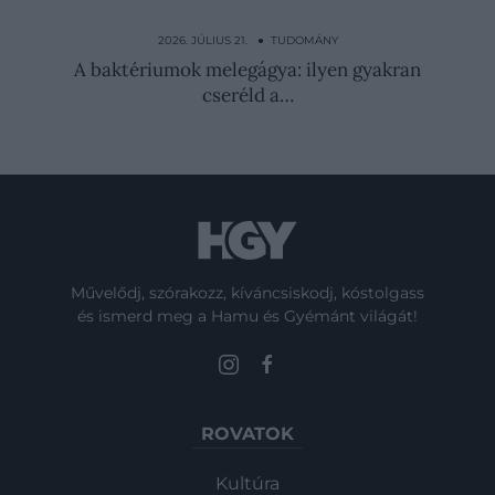
Nem pók, mérge sincs, a sivatagban mégis
rettegnek tőle
2026. JÚLIUS 21. ● TUDOMÁNY
A baktériumok melegágya: ilyen gyakran
cseréld a…
Művelődj, szórakozz, kíváncsiskodj, kóstolgass
és ismerd meg a Hamu és Gyémánt világát!
ROVATOK
Kultúra