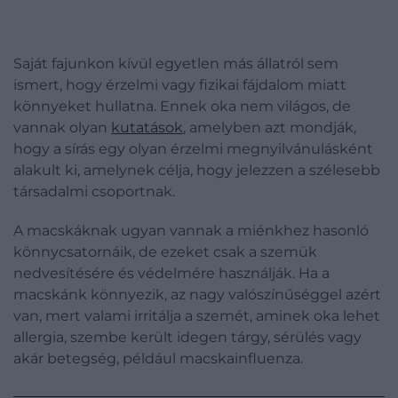
Saját fajunkon kívül egyetlen más állatról sem
ismert, hogy érzelmi vagy fizikai fájdalom miatt
könnyeket hullatna. Ennek oka nem világos, de
vannak olyan
kutatások
, amelyben azt mondják,
hogy a sírás egy olyan érzelmi megnyilvánulásként
alakult ki, amelynek célja, hogy jelezzen a szélesebb
társadalmi csoportnak.
A macskáknak ugyan vannak a miénkhez hasonló
könnycsatornáik, de ezeket csak a szemük
nedvesítésére és védelmére használják. Ha a
macskánk könnyezik, az nagy valószínűséggel azért
van, mert valami irritálja a szemét, aminek oka lehet
allergia, szembe került idegen tárgy, sérülés vagy
akár betegség, például macskainfluenza.