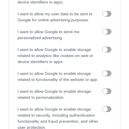
device identifiers in apps.
I want to allow my user data to be sent to
Google for online advertising purposes.
I want to allow Google to send me
personalized advertising.
I want to allow Google to enable storage
related to analytics like cookies on web or
device identifiers in apps.
I want to allow Google to enable storage
Shutterstock
related to functionality of the website or app.
A macskák krepuszkuláris állatok, ami annyit jelent,
I want to allow Google to enable storage
hogy hajnalban és alkonyatkor a legaktívabbak –
related to personalization.
amit biztosan minden cicatartó észrevett már –,
emiatt könnyen előfordulhat, hogy a cica este és
I want to allow Google to enable storage
reggel, lefekvéskor és ébredéskor csap nagyobb zajt
related to security, including authentication
functionality and fraud prevention, and other
user protection.