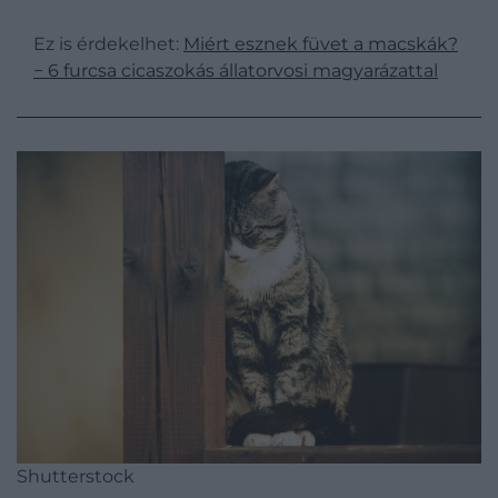
Ez is érdekelhet:
Miért esznek füvet a macskák?
− 6 furcsa cicaszokás állatorvosi magyarázattal
Shutterstock