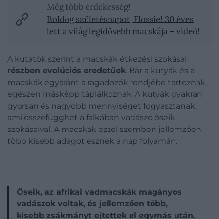
Még több érdekesség!
Boldog születésnapot, Flossie! 30 éves
lett a világ legidősebb macskája – videó!
A kutatók szerint a macskák étkezési szokásai
részben evolúciós eredetűek
. Bár a kutyák és a
macskák egyaránt a ragadozók rendjébe tartoznak,
egészen másképp táplálkoznak. A kutyák gyakran
gyorsan és nagyobb mennyiséget fogyasztanak,
ami összefügghet a falkában vadászó őseik
szokásaival. A macskák ezzel szemben jellemzően
több kisebb adagot esznek a nap folyamán.
Őseik, az afrikai vadmacskák magányos
vadászok voltak, és jellemzően több,
kisebb zsákmányt ejtettek el egymás után.