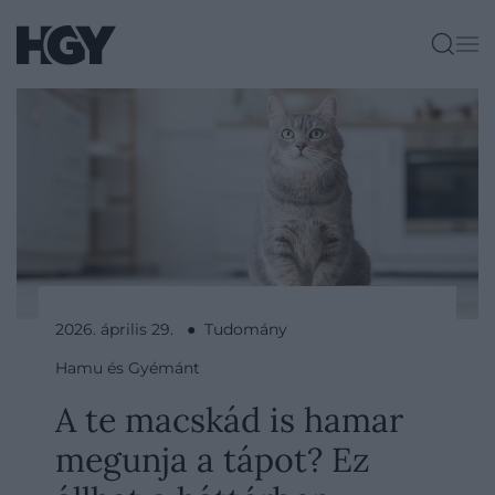
2026. április 29. ● Tudomány
Hamu és Gyémánt
A te macskád is hamar
megunja a tápot? Ez