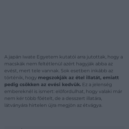
A japán Iwate Egyetem kutatói arra jutottak, hogy a
macskák nem feltétlenül azért hagyják abba az
evést, mert tele vannak. Sok esetben inkább az
történik, hogy
megszokják az étel illatát, emiatt
pedig csökken az evési kedvük.
Ez a jelenség
embereknél is ismert: előfordulhat, hogy valaki már
nem kér több főételt, de a desszert illatára,
látványára hirtelen újra megjön az étvágya.