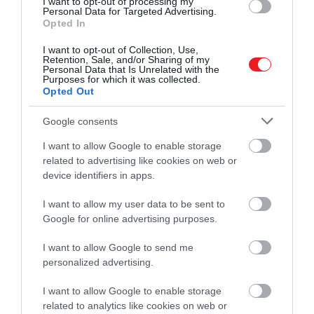
I want to opt-out of processing my
Personal Data for Targeted Advertising.
kapták, majd a hatodikban új étel került eléjük.
Az
Opted In
étvágyuk ekkor újra megnőtt
, még akkor is, ha az
új eledel alapvetően kevésbé volt vonzó számukra.
I want to opt-out of Collection, Use,
Retention, Sale, and/or Sharing of my
Vagyis
az újdonság önmagában képes volt
Personal Data that Is Unrelated with the
visszahozni az evési kedvet.
A kutatók azt is
Purposes for which it was collected.
Opted Out
megvizsgálták, mi történik akkor, ha az étel
valójában ugyanaz marad, de más illat társul hozzá.
Google consents
Ehhez egy kétrekeszes tálat használtak, amelyben
I want to allow Google to enable storage
az állat ugyanazt az eledelt kapta, miközben egy
related to advertising like cookies on web or
másik illatanyag is távozott az etetőből. Az
device identifiers in apps.
eredmény szerint a macskák étvágya ilyenkor is
visszatért, vagyis
az illatváltozás önmagában elég
I want to allow my user data to be sent to
lehetett ahhoz, hogy újra érdeklődjenek az étel
Google for online advertising purposes.
iránt.
I want to allow Google to send me
personalized advertising.
Ezek az eredmények arra utalnak, hogy a
I want to allow Google to enable storage
macskák nem egyszerűen azért hagyják
related to analytics like cookies on web or