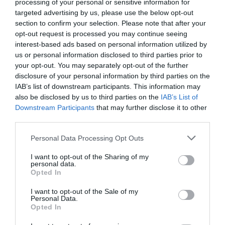
processing of your personal or sensitive information for
A vizsgálatban 12 egészséges, keverék
targeted advertising by us, please use the below opt-out
házimacskát figyeltek meg
. Az állatok kontrollált
section to confirm your selection. Please note that after your
körülmények között, 16 órás koplalás után 20
opt-out request is processed you may continue seeing
gramm száraz eledelt kaptak. A kutatókat
interest-based ads based on personal information utilized by
meglepte, hogy mindössze négy macska ette meg
us or personal information disclosed to third parties prior to
your opt-out. You may separately opt-out of the further
a teljes adagot 10 percen belül.
A többiek akkor is
disclosure of your personal information by third parties on the
abbahagyták az evést, amikor elvileg éhesnek
IAB’s list of downstream participants. This information may
kellett volna lenniük
– írja a
ScienceAlert
. Ezután
also be disclosed by us to third parties on the
IAB’s List of
különböző macskaeledeleket teszteltek, amelyek
Downstream Participants
that may further disclose it to other
eltérő illatprofilt mutattak. A kísérletekben hat
third parties.
etetési ciklust alkalmaztak: a macskák 10 percig
Please note that this website/app uses one or more Google
Personal Data Processing Opt Outs
ehettek, majd 10 perc szünet következett üres tállal.
services and may gather and store information including but
Amikor egymás után mindig ugyanazt az ételt
not limited to your visit or usage behaviour. You may click to
I want to opt-out of the Sharing of my
kapták,
fokozatosan kevesebbet ettek belőle
.
personal data.
grant or deny consent to Google and its third-party tags to
Opted In
Amikor viszont sorban különböző ételeket tettek
use your data for below specified purposes in below Google
eléjük, nőtt a fogyasztásuk.
consent section.
I want to opt-out of the Sale of my
Personal Data.
Opted In
A legérdekesebb eredmény akkor született, amikor
a macskák öt cikluson át ugyanazt az eledelt