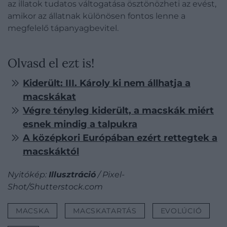
az illatok tudatos váltogatása ösztönözheti az evést,
amikor az állatnak különösen fontos lenne a
megfelelő tápanyagbevitel.
Olvasd el ezt is!
Kiderült: III. Károly ki nem állhatja a
macskákat
Végre tényleg kiderült, a macskák miért
esnek mindig a talpukra
A középkori Európában ezért rettegtek a
macskáktól
Nyitókép:
Illusztráció
/ Pixel-
Shot/Shutterstock.com
MACSKA
MACSKATARTÁS
EVOLÚCIÓ