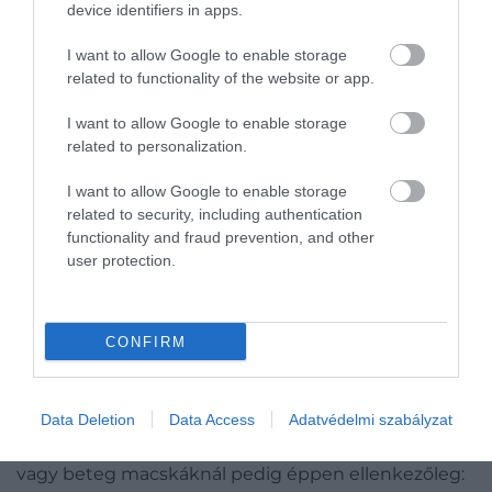
abba az evést, mert jóllaktak
device identifiers in apps.
– mondta
Masao Miyazaki
állatviselkedés-kutató.
I want to allow Google to enable storage
related to functionality of the website or app.
I want to allow Google to enable storage
Az evési motivációjuk úgy csökken, ahogy
related to personalization.
megszokják az étel illatát, de egy új szag
ismét aktiválhatja azt.
I want to allow Google to enable storage
related to security, including authentication
functionality and fraud prevention, and other
Ez is érdekelhet!
user protection.
A macskák összesen 2084 különböző faj
egyedeit eszik meg rendszeresen
CONFIRM
A felfedezés a macskák egészsége szempontjából is
fontos lehet.
Túlsúlyos állatoknál
például
elképzelhető, hogy az étel illatának előzetes
Data Deletion
Data Access
Adatvédelmi szabályzat
érzékeltetése segíthet mérsékelni a túlevést. Idős
vagy beteg macskáknál pedig éppen ellenkezőleg: