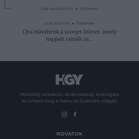
TÁP
2026. AUGUSZTUS 7. ● TUDOMÁNY
Körbe-körbe menetelnek, amíg el nem
pusztulnak – ez a…
2026. JÚLIUS 15. ● TUDOMÁNY
Újra elővehetik a szovjet ötletet, amely
nappalt csinált az…
Művelődj, szórakozz, kíváncsiskodj, kóstolgass
és ismerd meg a Hamu és Gyémánt világát!
ROVATOK