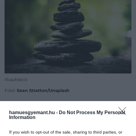
Illusztráció
Fotó:
Sean Stratton/Unsplash
hamuesgyemant.hu -
Do Not Process My Personal
Üljünk le kényelmesen, hunyjuk be a szemünket,
Information
majd lélegezzünk lassan be és ki. Belégzés közben
tegyük fel magunkban a kérdést: ki vagyok én?
If you wish to opt-out of the sale, sharing to third parties, or