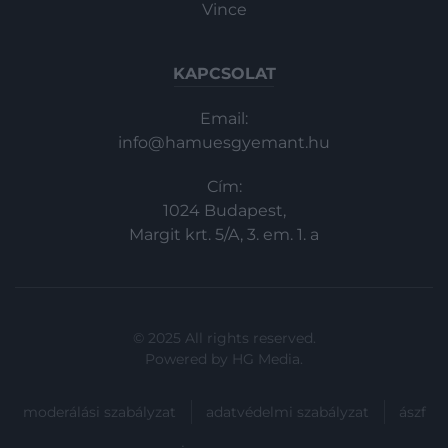
Vince
KAPCSOLAT
Email:
info@hamuesgyemant.hu
Cím:
1024 Budapest,
Margit krt. 5/A, 3. em. 1. a
© 2025 All rights reserved.
Powered by
HG Media
.
moderálási szabályzat
adatvédelmi szabályzat
ászf