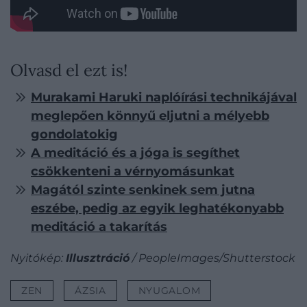
Olvasd el ezt is!
Murakami Haruki naplóírási technikájával
meglepően könnyű eljutni a mélyebb
gondolatokig
A meditáció és a jóga is segíthet
csökkenteni a vérnyomásunkat
Magától szinte senkinek sem jutna
eszébe, pedig az egyik leghatékonyabb
meditáció a takarítás
Nyitókép:
Illusztráció
/ PeopleImages/Shutterstock
ZEN
ÁZSIA
NYUGALOM