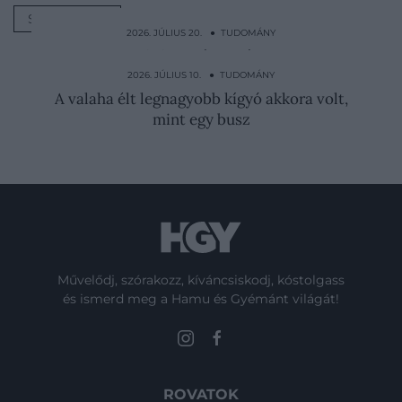
SZEMLÉLET
2026. JÚLIUS 20. ● TUDOMÁNY
Mindenki a hűtő ajtajában tárolja, pedig ez
a lehető…
2026. JÚLIUS 10. ● TUDOMÁNY
A valaha élt legnagyobb kígyó akkora volt,
mint egy busz
Művelődj, szórakozz, kíváncsiskodj, kóstolgass
és ismerd meg a Hamu és Gyémánt világát!
ROVATOK