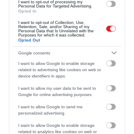
I want to opt-out of processing my
Personal Data for Targeted Advertising.
lelassítani a testet és az elmét, miközben a figyelem
Opted In
egy egyszerű, konkrét pontra koncentrál, amelyhez
újra és újra visszatérhet. A
gondolatok
közben is
I want to opt-out of Collection, Use,
Retention, Sale, and/or Sharing of my
megjelennek majd. Eszünkbe juthat egy
Personal Data that Is Unrelated with the
Purposes for which it was collected.
munkahelyi helyzet, egy elintézendő feladat, egy
Opted Out
régi beszélgetés vagy egy kellemetlen érzés. Ezeket
nem kell erővel elnyomni. Elég észrevenni őket,
Google consents
majd visszatérni a légzéshez és a kérdéshez: ki
I want to allow Google to enable storage
vagyok én? A kilégzéssel pedig újra elengedhetjük a
related to advertising like cookies on web or
biztosnak hitt válaszokat.
device identifiers in apps.
Figyelmedbe ajánljuk!
I want to allow my user data to be sent to
Google for online advertising purposes.
Szó szerint átírja az agyműködésünket,
ha rendszeresen hálát adunk azért,
I want to allow Google to send me
amink van
personalized advertising.
I want to allow Google to enable storage
A
zen szemlélete
szerint sokszor azért akadunk el,
related to analytics like cookies on web or