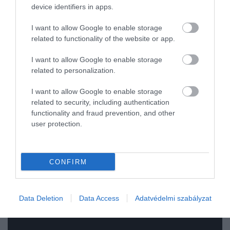
mert túl erősen kapaszkodunk a saját
device identifiers in apps.
értelmezéseinkbe. Feltételezéseket gyártunk arról,
mit gondolnak mások, mit jelent egy helyzet, vagy
I want to allow Google to enable storage
milyen megoldást kellene találnunk. A
related to functionality of the website or app.
lecsendesedés
nem tünteti el a problémákat, de
I want to allow Google to enable storage
segíthet tisztábban látni őket. Ez az egyszerű
related to personalization.
gyakorlat így nem a külvilágtól való elszakadásról
szól. Inkább arról, hogy pontosabban
legyünk jelen
I want to allow Google to enable storage
abban, amit csinálunk
: halljuk, amit a másik mond,
related to security, including authentication
érzékeljük a saját reakcióinkat, és ne csak a
functionality and fraud prevention, and other
user protection.
fejünkben futó magyarázatok alapján döntsünk.
Néhány perc csendes ülés is elég lehet ahhoz, hogy
rendezettebbé váljon a figyelem.
CONFIRM
Data Deletion
Data Access
Adatvédelmi szabályzat