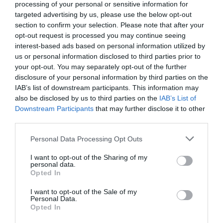
Kilégzés közben engedjük meg magunknak a
processing of your personal or sensitive information for
választ:
nem tudom
. Fontos kiemelni, hogy a „nem
targeted advertising by us, please use the below opt-out
section to confirm your selection. Please note that after your
tudom” ebben az értelemben a
kész válaszok
opt-out request is processed you may continue seeing
elengedését jelenti
. Egy pillanatra félretehetjük
interest-based ads based on personal information utilized by
mindazt, amit magunkról, az érzéseinkről vagy az
us or personal information disclosed to third parties prior to
elvárásainkról gondolunk. Nem kell azonnal
your opt-out. You may separately opt-out of the further
megmagyarázni, kik vagyunk, mit kellene éreznünk,
disclosure of your personal information by third parties on the
mit várnak tőlünk mások, vagy milyen életet
IAB’s list of downstream participants. This information may
kellene élnünk.
also be disclosed by us to third parties on the
IAB’s List of
Downstream Participants
that may further disclose it to other
third parties.
Ez is érdekelhet!
Please note that this website/app uses one or more Google
4 slow living hobbi 2026-ra, ami segít
Personal Data Processing Opt Outs
services and may gather and store information including but
lelassulni a hétköznapokban
not limited to your visit or usage behaviour. You may click to
I want to opt-out of the Sharing of my
personal data.
grant or deny consent to Google and its third-party tags to
Opted In
use your data for below specified purposes in below Google
consent section.
I want to opt-out of the Sale of my
A
légzés
közben irányítsuk a figyelmet az alhasra.
Personal Data.
Opted In
Belégzéskor a has finoman megemelkedik,
kilégzéskor visszasüllyed. Ez a
rekeszlégzés
segít